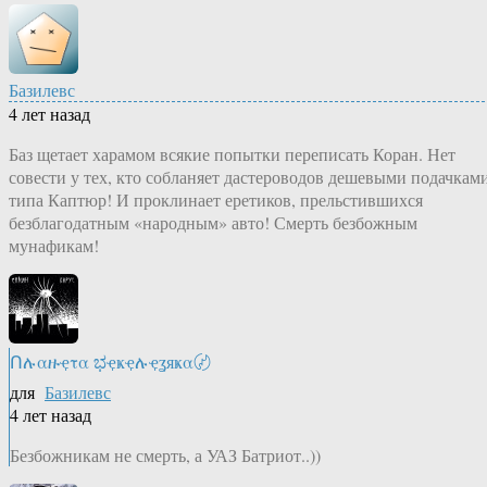
Базилевс
4 лет назад
Баз щетает харамом всякие попытки переписать Коран. Нет
совести у тех, кто собланяет дастероводов дешевыми подачкам
типа Каптюр! И проклинает еретиков, прельстившихся
безблагодатным «народным» авто! Смерть безбожным
мунафикам!
Ոሉαዙҿτα ಭҿҝҿሉҿʓяҝα〄
для
Базилевс
4 лет назад
Безбожникам не смерть, а УАЗ Батриот..))