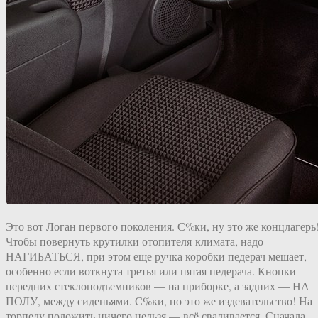
Это вот Логан первого поколения. С%ки, ну это же концлагерь
Чтобы повернуть крутилки отопителя-климата, надо
НАГИБАТЬСЯ, при этом еще ручка коробки педерач мешает,
особенно если воткнута третья или пятая педерача. Кнопки
передних стеклоподъемников — на приборке, а задних — НА
ПОЛУ, между сиденьями. С%ки, но это же издевательство! На
торпеду положить ничего нельзя — всё сваливается. Сначала