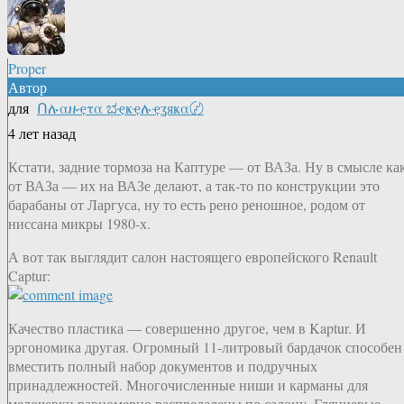
Proper
Автор
для
Ոሉαዙҿτα ಭҿҝҿሉҿʓяҝα〄
4 лет назад
Кстати, задние тормоза на Каптуре — от ВАЗа. Ну в смысле ка
от ВАЗа — их на ВАЗе делают, а так-то по конструкции это
барабаны от Ларгуса, ну то есть рено реношное, родом от
ниссана микры 1980-х.
А вот так выглядит салон настоящего европейского Renault
Captur:
Качество пластика — совершенно другое, чем в Kaptur. И
эргономика другая. Огромный 11-литровый бардачок способен
вместить полный набор документов и подручных
принадлежностей. Многочисленные ниши и карманы для
мелочевки равномерно распределены по салону. Глянцевые