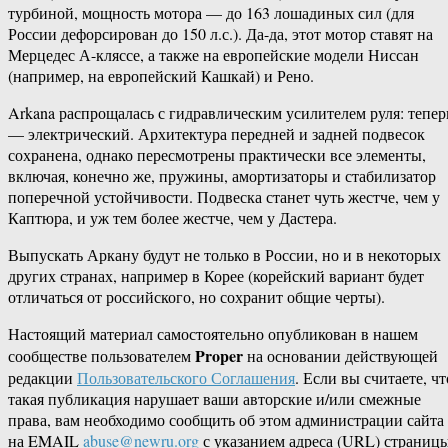
турбиной, мощность мотора — до 163 лошадиных сил (для
России дефорсирован до 150 л.с.). Да-да, этот мотор ставят на
Мерцедес А-кляссе, а также на европейские модели Ниссан
(например, на европейский Кашкай) и Рено.
Arkana распрощалась с гидравлическим усилителем руля: тепер
— электрический. Архитектура передней и задней подвесок
сохранена, однако пересмотрены практически все элементы,
включая, конечно же, пружины, амортизаторы и стабилизатор
поперечной устойчивости. Подвеска станет чуть жестче, чем у
Каптюра, и уж тем более жестче, чем у Дастера.
Выпускать Аркану будут не только в России, но и в некоторых
других странах, например в Корее (корейский вариант будет
отличаться от российского, но сохранит общие черты).
Настоящий материал самостоятельно опубликован в нашем
Proper
сообществе пользователем
на основании действующей
редакции
Пользовательского Соглашения
. Если вы считаете, чт
такая публикация нарушает ваши авторские и/или смежные
права, вам необходимо сообщить об этом администрации сайта
на EMAIL
abuse@newru.org
с указанием адреса (URL) страницы