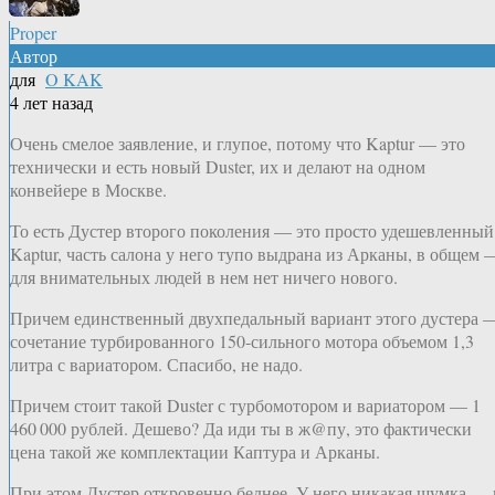
Proper
Автор
для
O KAK
4 лет назад
Очень смелое заявление, и глупое, потому что Kaptur — это
технически и есть новый Duster, их и делают на одном
конвейере в Москве.
То есть Дустер второго поколения — это просто удешевленный
Kaptur, часть салона у него тупо выдрана из Арканы, в общем 
для внимательных людей в нем нет ничего нового.
Причем единственный двухпедальный вариант этого дустера 
сочетание турбированного 150‑сильного мотора объемом 1,3
литра с вариатором. Спасибо, не надо.
Причем стоит такой Duster с турбомотором и вариатором — 1
460 000 рублей. Дешево? Да иди ты в ж@пу, это фактически
цена такой же комплектации Каптура и Арканы.
При этом Дустер откровенно беднее. У него никакая шумка — 