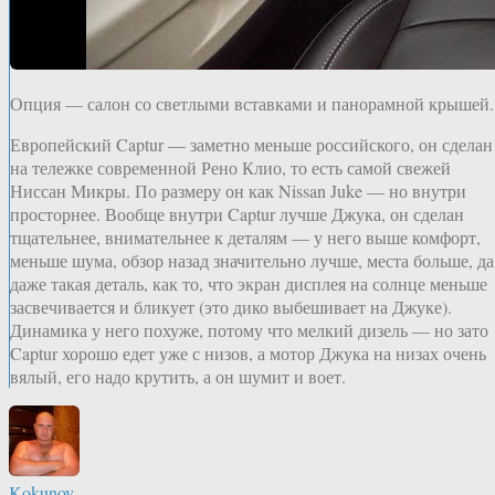
Опция — салон со светлыми вставками и панорамной крышей.
Европейский Captur — заметно меньше российского, он сделан
на тележке современной Рено Клио, то есть самой свежей
Ниссан Микры. По размеру он как Nissan Juke — но внутри
просторнее. Вообще внутри Captur лучше Джука, он сделан
тщательнее, внимательнее к деталям — у него выше комфорт,
меньше шума, обзор назад значительно лучше, места больше, да
даже такая деталь, как то, что экран дисплея на солнце меньше
засвечивается и бликует (это дико выбешивает на Джуке).
Динамика у него похуже, потому что мелкий дизель — но зато
Captur хорошо едет уже с низов, а мотор Джука на низах очень
вялый, его надо крутить, а он шумит и воет.
Kokunov