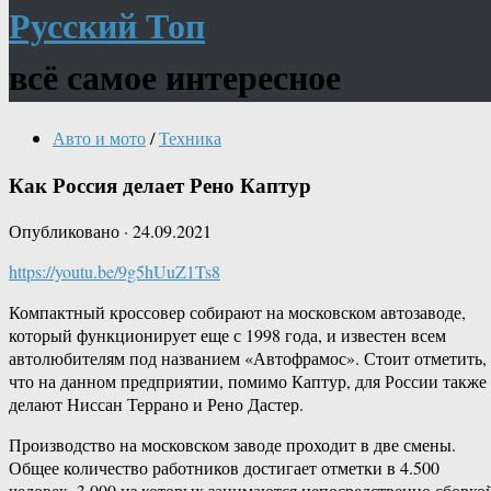
Русский Топ
всё самое интересное
Авто и мото
/
Техника
Как Россия делает Рено Каптур
Опубликовано
·
24.09.2021
https://youtu.be/9g5hUuZ1Ts8
Компактный кроссовер собирают на московском автозаводе,
который функционирует еще с 1998 года, и известен всем
автолюбителям под названием «Автофрамос». Стоит отметить,
что на данном предприятии, помимо Каптур, для России также
делают Ниссан Террано и Рено Дастер.
Производство на московском заводе проходит в две смены.
Общее количество работников достигает отметки в 4.500
человек, 3.000 из которых занимаются непосредственно сборко