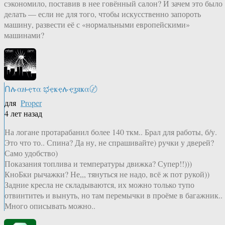
сэкономило, поставив в нее говённый салон? И зачем это было
делать — если не для того, чтобы искусственно запороть
машину, развести её с «нормальными европейскими»
машинами?
Ոሉαዙҿτα ಭҿҝҿሉҿʓяҝα〄
для
Proper
4 лет назад
На логане протарабанил более 140 ткм.. Брал для работы, б/у.
Это что то.. Спина? Да ну, не спрашивайте) ручки у дверей?
Само удобство)
Показания топлива и температуры движка? Супер!!)))
КноБки рычажки? Не,,, тянуться не надо, всё ж пот рукой))
Задние кресла не складываются, их можно только тупо
отвинтитеь и вынуть, но там перемычки в проёме в багажник..
Много описывать можно..