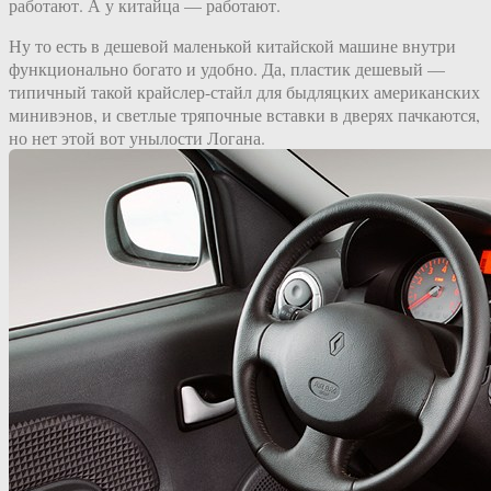
работают. А у китайца — работают.
Ну то есть в дешевой маленькой китайской машине внутри
функционально богато и удобно. Да, пластик дешевый —
типичный такой крайслер-стайл для быдляцких американских
минивэнов, и светлые тряпочные вставки в дверях пачкаются,
но нет этой вот унылости Логана.