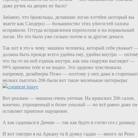
даже ручек на дверях не было!
Забавно, что бразильцы, делавшие логан-хэтчбек (который вы
знаете как Сандеро) — большинство этих убогостей салона
исправили. Оттуда исправления переползли и на нормальный
логан. Но это было уже сильно потом и за другие деньги.
Так вот я это к чему: машина человека, который себя уважает 
должна быть прежде всего удобна ему, удобна внутри — потом
что ты-то на ней ездишь внутри, как она снаружи выглядит —
99% времени тебе и не видно. Это здорово чувствовали,
например, дизайнеры Пежо — поэтому у них даже в стареньки
мелких пыготах-206 были вот такие миленькие интерьеры:
Вот реально — машина очень уютная. На иранских 206 салон,
конечно, упрощенный и более унылый — но всё равно даже он
оставляет приятное ощущение.
А как садишься в Дачию — так как будто в гогно сел с размаху.
И вот смотрю я на Аркану та й думку гадаю — много ли Рено