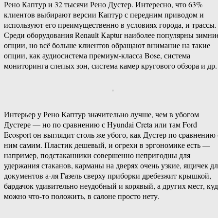
Рено Каптур и 32 тысячи Рено Дустер. Интересно, что 63%
клиентов выбирают версии Каптур с передним приводом и
используют его преимущественно в условиях города, и трассы.
Среди оборудования Renault Kaptur наиболее популярны зимни
опции, но всё больше клиентов обращают внимание на такие
опции, как аудиосистема премиум-класса Bose, система
мониторинга слепых зон, система камер кругового обзора и др.
Интерьер у Рено Каптур значительно лучше, чем в убогом
Дустере — но по сравнению с Hyundai Creta или там Ford
Ecosport он выглядит столь же убого, как Дустер по сравнению 
ним самим. Пластик дешевый, и огрехи в эргономике есть —
например, подстаканники совершенно непригодны для
удержания стаканов, карманы на дверях очень узкие, ящичек дл
документов а-ля Газель сверху приборки дребезжит крышкой,
бардачок удивительно неудобный и корявый, а других мест, куд
можно что-то положить, в салоне просто нету.