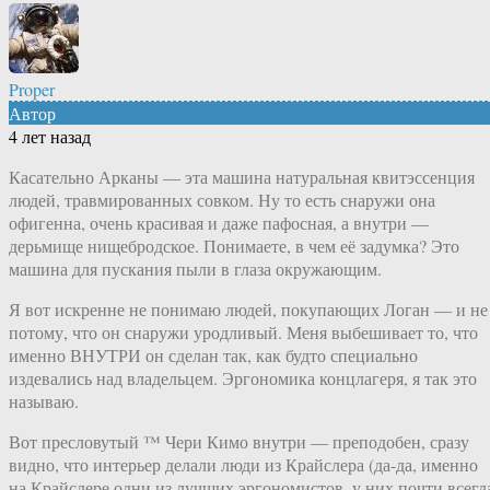
Proper
Автор
4 лет назад
Касательно Арканы — эта машина натуральная квитэссенция
людей, травмированных совком. Ну то есть снаружи она
офигенна, очень красивая и даже пафосная, а внутри —
дерьмище нищебродское. Понимаете, в чем её задумка? Это
машина для пускания пыли в глаза окружающим.
Я вот искренне не понимаю людей, покупающих Логан — и не
потому, что он снаружи уродливый. Меня выбешивает то, что
именно ВНУТРИ он сделан так, как будто специально
издевались над владельцем. Эргономика концлагеря, я так это
называю.
Вот пресловутый ™ Чери Кимо внутри — преподобен, сразу
видно, что интерьер делали люди из Крайслера (да-да, именно
на Крайслере одни из лучших эргономистов, у них почти всегд