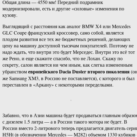
Общая длина — 4550 мм! Передний подрамник
модернизировали, есть и другие «силовые» изменения по
кузову.
Выглядящий с расстояния как аналог BMW X4 или Mercedes
GLC Coupe французский кроссовер, само собой, является
плодом развития все тех же бюджетных решений, делающих
цену на машину доступной тысячам покупателей. Поэтому не
надо ждать, что внутри это будет Мерседес. Внутри это всё тот
же Рено, и еще скажите спасибо, что не Лохан. Скажу по
секрету, салон является ни чем иным, как слегка измененным
европейского Dacia Duster второго поколения
убранством
(о
же Samsung XM3, в Россию не поставляется), с которого и был
переставлен в «Аркану» с некоторыми переделками.
Забавно, что в Азии машина будет продаваться главным образо
с дизелем 1.5 литра — а в России такого мотора не будет. В
России вместо 2-литрового теперь предлагается двигатель сери
H5Ht (в обозначении Mercedes — M282) объемом 1330 кубиков 