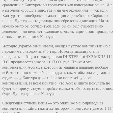
сравнении с Каптуром он громыхает как консервная банка. И в
нём очень хорошо видно, где и на чем экономили — уж если
Каптур это нищебродская адаптация европейского Captur, то
новый Дустер — это дважды нищебродская адаптация. На это
можно было бы согласиться, если бы он был существенно
дешевле — но ведь нет, сходные комплектации стоят примерно
столько же, сколько у Каптура.
Исходно дураков заманивали, обещая пустую комплектацию с
передним приводом за 945 тыр. Но когда машину стали
продавать — бац, и самая дешевая DUSTER 1,6 4Х2 МКП5 114
Л.С. предлагается уже за 1 017 000 руб. Причем это
комплектация Access, в которой из машины выдрано вообще
всё, что только можно было выдрать так, чтобы она еще могла
ездить — у Каптура даже и близко нет такой убогой
комплектации. И всем понятно, что Access никто покупать не
будет, он присутствует в прайсе только чтобы создать иллюзию
будто Дустер дешевле Каптура.
Следующая ступень цены — это опять же моноприводная
комплектация Life с таким же мотором, и она стоит уже от 1 11