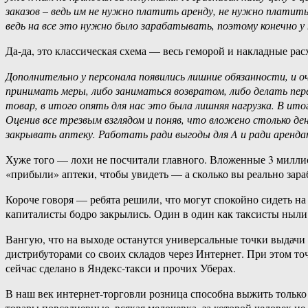
заказов – ведь им не нужно платить аренду, не нужно платить
ведь на все это нужно было зарабатывать, поэтому конечно у н
Да-да, это классическая схема — весь геморой и накладные рас
Дополнительно у персонала появились лишние обязанности, и о
принимать меры, либо заниматься возвратом, либо делать пер
товар, в итого опять для нас это была лишняя нагрузка. В ито
Оценив все трезвым взглядом и поняв, что вложено столько ден
закрывать аптеку. Работать ради выгоды для A и ради аренда
Хуже того — лохи не посчитали главного. Вложенные 3 миллион
«прибыли» аптеки, чтобы увидеть — а сколько вы реально зара
Короче говоря — ребята решили, что могут спокойно сидеть на
капиталисты бодро закрылись. Один в один как таксисты ныли п
Вангую, что на выходе останутся универсальные точки выдачи 
дистрибуторами со своих складов через Интернет. При этом т
сейчас сделано в Яндекс-такси и прочих Уберах.
В наш век интернет-торговли розница способна выжить только 
товары повседневные, всякая мелочевка, за которой человек не 