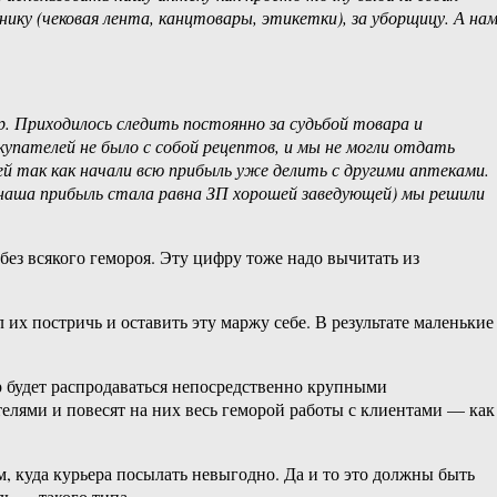
нику (чековая лента, канцтовары, этикетки), за уборщицу. А на
р. Приходилось следить постоянно за судьбой товара и
упателей не было с собой рецептов, и мы не могли отдать
лей так как начали всю прибыль уже делить с другими аптеками.
яц (наша прибыль стала равна ЗП хорошей заведующей) мы решили
без всякого гемороя. Эту цифру тоже надо вычитать из
их постричь и оставить эту маржу себе. В результате маленькие
р будет распродаваться непосредственно крупными
елями и повесят на них весь геморой работы с клиентами — как
, куда курьера посылать невыгодно. Да и то это должны быть
ль — такого типа.