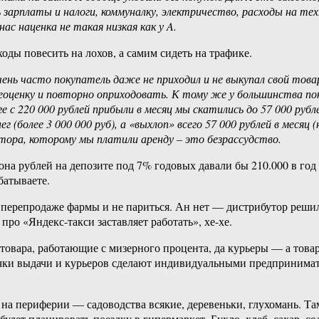
 зарплаты и налоги, коммуналку, электричество, расходы на тех
ас наценка не такая низкая как у A.
ходы повесить на лохов, а самим сидеть на трафике.
чень часто покупатель даже не приходил и не выкупал свой това
еоценку и повторно оприходовать. К тому же у большинства пок
ге с 220 000 рублей прибыли в месяц мы скатились до 57 000 руб
ег (более 3 000 000 руб), а «выхлоп» всего 57 000 рублей в мес
тора, которому мы платили аренду – это безрассудство.
а рублей на депозите под 7% годовых давали бы 210.000 в год 
батываете.
 перепродаже фармы и не париться. Ан нет — дистрибутор решил 
ро «Яндекс-такси заставляет работать», хе-хе.
товара, работающие с мизерного процента, да курьеры — а това
очки выдачи и курьеров сделают индивидуальными предпринимат
на периферии — садоводства всякие, деревеньки, глухомань. Там
будет планировать поездку в гипермаркет. Бухло, хлеб, сахар, со