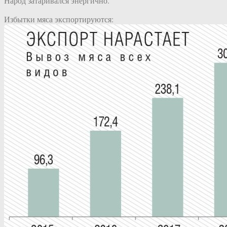
Народ затаривался энергично.
Избытки мяса экспортируются: