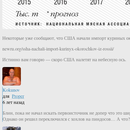
Некоторые уже сообщают, что США начали импорт куриных ок
newru.org/ssha-nachali-import-kurinyx-okorochkov-iz-rossii/
Истинно вам говорю — скоро США налетят на небесную ось.
Kokunov
для
Proper
6 лет назад
Блин, пока не начал искать первоисточник не допер что это ш
Однако он решил переключился с хохлов на пиндосов… А что?