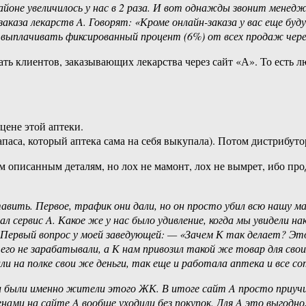
айоне увеличилось у нас в 2 раза. И вот однажды звонит менедж
заказа лекарств A. Говорят: «Кроме онлайн-заказа у вас еще бу
ыплачивать фиксированный процент (6%) от всех продаж через
ть клиентов, заказывающих лекарства через сайт «А». То есть л
 цене этой аптеки.
 запаса, который аптека сама на себя выкупала). Потом дистрибут
 описанным деталям, но лох не мамонт, лох не вымрет, ибо пр
авить. Первое, трафик они дали, но он просто убил всю нашу м
ал сервис A. Какое же у нас было удивление, когда мы увидели 
. Первый вопрос у моей заведующей: — «Зачем К так делает? Эт
его не зарабатывали, а К нам привозил такой же товар для свои
 на полке свои же деньги, так еще и работала аптека и все сотр
и были именно жители этого ЖК. В итоге сайт A просто приучи
ценами на сайте A вообще уходили без покупок. Для A это выгодн