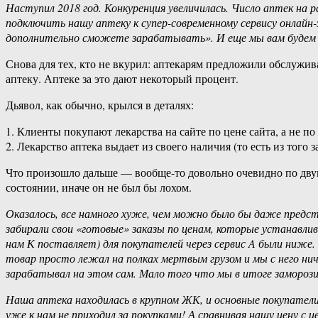
Наступил 2018 год. Конкуренция увеличилась. Число аптек на р
подключить нашу аптеку к супер-современному сервису онлайн-
дополнительно сможете зарабатывать». И еще мы вам будем в
Снова для тех, кто не вкурил: аптекарям предложили обслужива
аптеку. Аптеке за это дают некоторый процент.
Дьявол, как обычно, крылся в деталях:
1. Клиенты покупают лекарства на сайте по цене сайта, а не по
2. Лекарство аптека выдает из своего наличия (то есть из того
Что произошло дальше — вообще-то довольно очевидно по двум
состоянии, иначе он не был бы лохом.
Оказалось, все намного хуже, чем можно было бы даже предст
забирали свои «готовые» заказы по ценам, которые устанавлив
нам К поставляет) для покупателей через сервис A были ниже
товар просто лежал на полках мертвым грузом и мы с него нич
зарабатывал на этом сам. Мало того что мы в итоге заморозили
Наша аптека находилась в крупном ЖК, и основные покупател
уже к нам не приходил за покупками! А сравнивая нашу цену с 