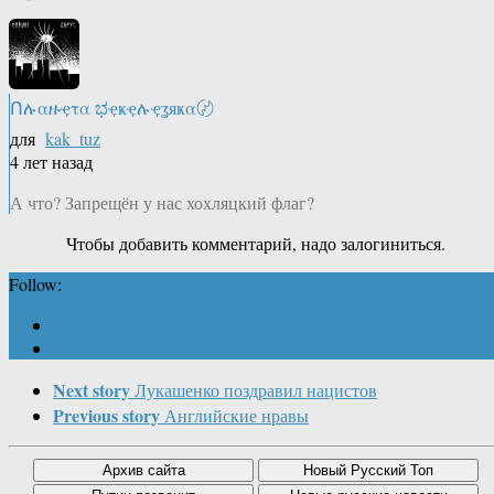
Ոሉαዙҿτα ಭҿҝҿሉҿʓяҝα〄
для
kak_tuz
4 лет назад
А что? Запрещён у нас хохляцкий флаг?
Чтобы добавить комментарий, надо залогиниться.
Follow:
Next story
Лукашенко поздравил нацистов
Previous story
Английские нравы