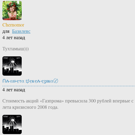
Chernomor
для
Базилевс
4 лет назад
Тухтамыш)))
Ոሉαዙҿτα ಭҿҝҿሉҿʓяҝα〄
4 лет назад
Стоимость акций «Газпрома» превысила 300 рублей впервые с
лета кризисного 2008 года.