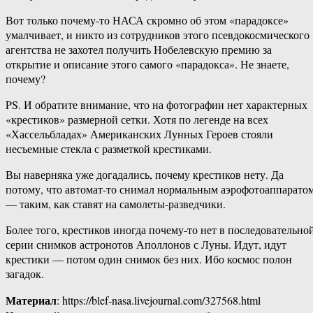
Вот только почему-то НАСА скромно об этом «парадоксе»
умалчивает, и никто из сотрудников этого псевдокосмического
агентства не захотел получить Нобелевскую премию за
открытие и описание этого самого «парадокса». Не знаете,
почему?
PS. И обратите внимание, что на фотографии нет характерных
«крестиков» размерной сетки. Хотя по легенде на всех
«Хассельбладах» Американских Лунных Героев стояли
несъемные стекла с разметкой крестиками.
Вы наверняка уже догадались, почему крестиков нету. Да
потому, что автомат-то снимал нормальным аэрофотоаппарато
— таким, как ставят на самолеты-разведчики.
Более того, крестиков иногда почему-то нет в последовательно
серии снимков астронотов Аполлонов с Луны. Идут, идут
крестики — потом один снимок без них. Ибо космос полон
загадок.
Материал
: https://blef-nasa.livejournal.com/327568.html