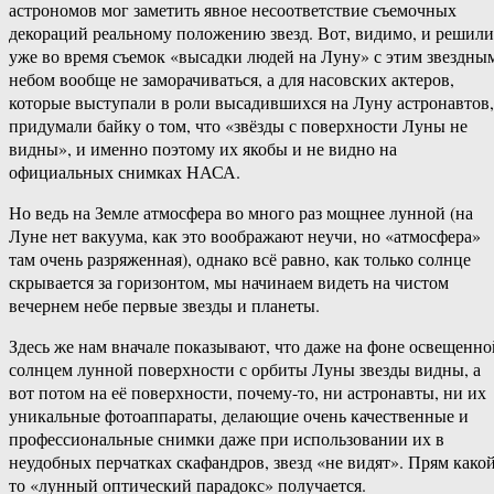
астрономов мог заметить явное несоответствие съемочных
декораций реальному положению звезд. Вот, видимо, и решили
уже во время съемок «высадки людей на Луну» с этим звездны
небом вообще не заморачиваться, а для насовских актеров,
которые выступали в роли высадившихся на Луну астронавтов,
придумали байку о том, что «звёзды с поверхности Луны не
видны», и именно поэтому их якобы и не видно на
официальных снимках НАСА.
Но ведь на Земле атмосфера во много раз мощнее лунной (на
Луне нет вакуума, как это воображают неучи, но «атмосфера»
там очень разряженная), однако всё равно, как только солнце
скрывается за горизонтом, мы начинаем видеть на чистом
вечернем небе первые звезды и планеты.
Здесь же нам вначале показывают, что даже на фоне освещенно
солнцем лунной поверхности с орбиты Луны звезды видны, а
вот потом на её поверхности, почему-то, ни астронавты, ни их
уникальные фотоаппараты, делающие очень качественные и
профессиональные снимки даже при использовании их в
неудобных перчатках скафандров, звезд «не видят». Прям какой
то «лунный оптический парадокс» получается.