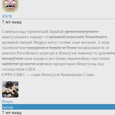
RWW
7 лет назад
Смеяться над героической борьбой ̶д̶р̶е̶в̶н̶е̶ш̶у̶м̶е̶р̶с̶к̶о̶г̶о̶ ̶
венесуэльского народу с ̶с̶ ̶к̶р̶о̶в̶а̶в̶о̶й̶ ̶а̶г̶р̶е̶с̶с̶и̶е̶й̶ ̶Т̶е̶м̶н̶е̶й̶ш̶е̶г̶о̶
кровавой пандой Мадруо могут только злые москали. А ведь
тысячелетние ̶о̶ж̶и̶д̶а̶н̶и̶я̶ ̶и̶ ̶б̶о̶р̶ь̶б̶а̶ ̶з̶а̶ ̶Т̶о̶м̶о̶с̶ независимости от
диктата Российского агрессра в Венесуэле наконец то дала ̶в̶с̶е̶м
̶п̶р̶о̶с̶р̶@̶m̶с̶я̶ свои плоды и все ближе европесйкое счастливое
̶м̶а̶й̶б̶у̶т̶н̶е̶ ̶д̶а̶ ̶ж̶и̶т̶т̶я̶ нефтяное процветание Венесуэлы под
господством США….
̶С̶У̶Г̶С̶ СВКС — славе Венесуэле Компаньеро Слава
Proper
Автор
7 лет назад