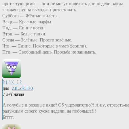
протестующими — они не могут поделить дни недели, когда
каждая группа выходит протестовать.
Суббота — Жёлтые жилеты.
Вскр.— Красные шарфы.
Пнд. — Синие носки.
Втрн. — Белые тапки.
Среда — Зелёные. Просто зелёные.
Чтв. — Синие. Некоторые в умат(фсопли).
Птн. — Свободный день. Просьба не занимать.
ᚤᚳᛊᚷ_ᛈᚱ
для
ZIL.ok.130
7 лет назад
А голубые и розовые ихде? О5 ущемлятство?! А ну, отрезать-к
радужным своего куска недели, да побольше!!!
Бгггг.