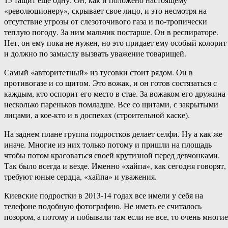
«революционеру», скрывает свое лицо, и это несмотря на
отсутствие угрозы от слезоточивого газа и по-тропически
теплую погоду. За ним мальчик постарше. Он в респираторе.
Нет, он ему пока не нужен, но это придает ему особый колорит
и должно по замыслу вызвать уважение товарищей.
Самый «авторитетный» из тусовки стоит рядом. Он в
противогазе и со щитом. Это вожак, и он готов состязаться с
каждым, кто оспорит его место в стае. За вожаком его дружина 
несколько пареньков помладше. Все со щитами, с закрытыми
лицами, а кое-кто и в доспехах (строительной каске).
На заднем плане группа подростков делает селфи. Ну а как же
иначе. Многие из них только потому и пришли на площадь
чтобы потом красоваться своей крутизной перед девчонками.
Так было всегда и везде. Именно «хайпа», как сегодня говорят,
требуют юные сердца, «хайпа» и уважения.
Киевские подростки в 2013-14 годах все имели у себя на
телефоне подобную фотографию. Не иметь ее считалось
позором, а потому и побывали там если не все, то очень многие