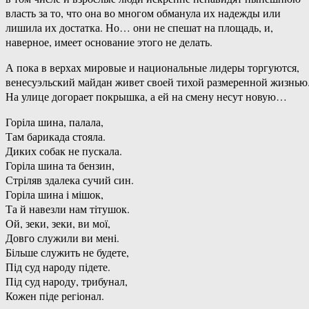
власть за то, что она во многом обманула их надежды или
лишила их достатка. Но… они не спешат на площадь, и,
наверное, имеет основание этого не делать.
А пока в верхах мировые и национальные лидеры торгуются,
венесуэльский майдан живет своей тихой размеренной жизнью
На улице догорает покрышка, а ей на смену несут новую…
Горіла шина, палала,
Там барикада стояла.
Диких собак не пускала.
Горіла шина та бензин,
Стріляв здалека сучий син.
Горіла шина і мішок,
Та й навезли нам тітушок.
Ой, зеки, зеки, ви мої,
Довго служили ви мені.
Більше служить не будете,
Під суд народу підете.
Під суд народу, трибунал,
Кожен піде регіонал.