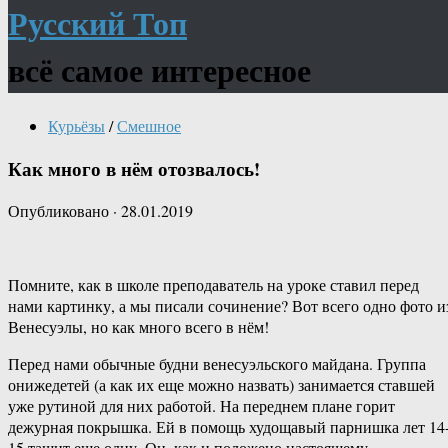
Русский Топ
всё самое интересное
Курьёзы
/
Смешное
Как много в нём отозвалось!
Опубликовано
·
28.01.2019
Помните, как в школе преподаватель на уроке ставил перед
нами картинку, а мы писали сочинение? Вот всего одно фото и
Венесуэлы, но как много всего в нём!
Перед нами обычные будни венесуэльского майдана. Группа
онижедетей (а как их еще можно назвать) занимается ставшей
уже рутиной для них работой. На переднем плане горит
дежурная покрышка. Ей в помощь худощавый парнишка лет 14
15 тащит еще одну. Он, как и положено настоящему