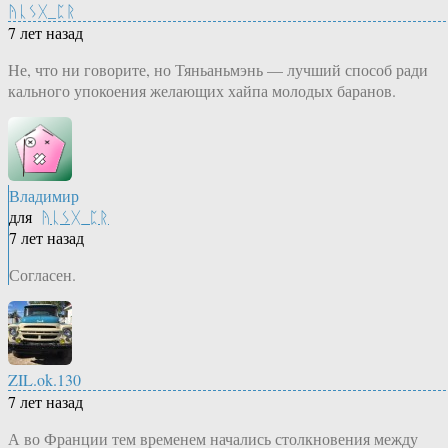
ᚤᚳᛊᚷ_ᛈᚱ
7 лет назад
Не, что ни говорите, но Тяньаньмэнь — лучший способ ради
кального упокоения желающих хайпа молодых баранов.
Владимир
для
ᚤᚳᛊᚷ_ᛈᚱ
7 лет назад
Согласен.
ZIL.ok.130
7 лет назад
А во Франции тем временем начались столкновения между