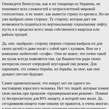
Онижедети Венесуэлы, как и их товарищи из Украины, не
понимают всех сложностей и хитросплетений мировой
геополитики, и не знают, как вывести страну из кризиса. Но о
уже выбрали свою сторону. Ту сторону, которая дает им
возможность подняться по вертикальному социальному лифту,
пусть и в пределах всего лишь собственного квартала или
района трущоб.
Да, они «выбрали» сторону (вернее сторона выбрала их для
своих целей) и даже носят с собой щит с кулаком. Вон он у
компании любителей «селфи». Они не знают, что точно такой
же кулак всегда появляется там, где Вашингтон ради своих
интересов сносит очередной неугодный ему режим. Для
парнишек, это символ борьбы, их борьбы, за свое, как они
думают светлое будущее.
Самое примечательное, что вокруг нет ни одного по-
настоящему взрослого человека. Нет тех людей, которые помня
свою жизнь при прошлом «проамериканском режиме». Помнят
ту беспросветную для 80% нищету, в которой они жили. Да,
сегодняшняя нищета тоже никому не нравится, и очень многие,
в том числе и взрослые люди искренне ненавидят нынешнюю