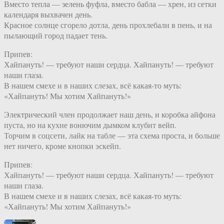
Вместо тепла — зелень фуфла, вместо бабла — хрен, из сетки
календаря выхвачен день.
Красное солнце сгорело дотла, день прохлебали в пень, и на
пылающий город падает тень.
Припев:
Хайпануть! — требуют наши сердца. Хайпануть! — требуют
наши глаза.
В нашем смехе и в наших слезах, всё какая-то муть:
«Хайпануть! Мы хотим Хайпануть!»
Электрический член продолжает наш день, и коробка айфона
пуста, но на кухне вонючим дымком клубит вейп.
Торчим в соцсети, лайк на табле — эта схема проста, и больше
нет ничего, кроме кнопки эскейп.
Припев:
Хайпануть! — требуют наши сердца. Хайпануть! — требуют
наши глаза.
В нашем смехе и в наших слезах, всё какая-то муть:
«Хайпануть! Мы хотим Хайпануть!»