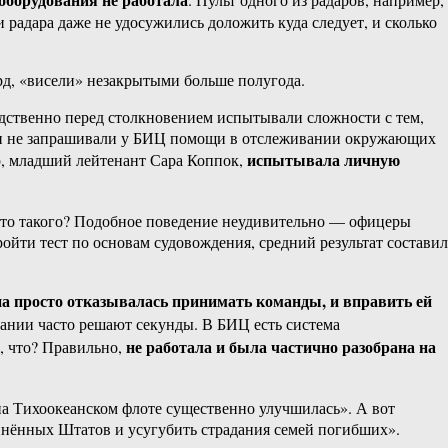
и радара даже не удосужились доложить куда следует, и сколько
рд, «висели» незакрытыми больше полугода.
дственно перед столкновением испытывали сложности с тем,
 они не запрашивали у БИЦ помощи в отслеживании окружающих
испытывала личную
ер, младший лейтенант Сара Коппок,
а что такого? Подобное поведение неудивительно — офицеры
йти тест по основам судовождения, средний результат составил
на просто отказывалась принимать команды, и вправить ей
овании часто решают секунды. В БИЦ есть система
не работала и была частично разобрана на
, что? Правильно,
а Тихоокеанском флоте существенно улучшилась». А вот
инённых Штатов и усугубить страдания семей погибших».