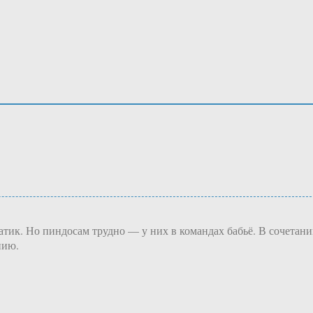
атик. Но пиндосам трудно — у них в командах бабьё. В сочетан
нию.