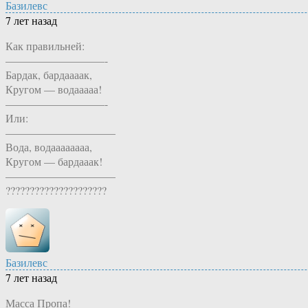
Базилевс
7 лет назад
Как правильней:
—————————-
Бардак, бардаааак,
Кругом — водааааа!
—————————-
Или:
——————————
Вода, водаааааааа,
Кругом — бардааак!
——————————
?????????????????????
Базилевс
7 лет назад
Масса Пропа!