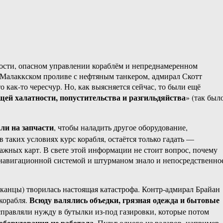
ости, опасном управлении кораблём и непреднамеренном
 Малаккском проливе с нефтяным танкером, адмирал Скотт
к-то чересчур. Но, как выясняется сейчас, то были ещё
щей халатности, попустительства и разгильдяйства
» (так был
ли на запчасти
, чтобы наладить другое оборудование,
в таких условиях курс корабля, остаётся только гадать —
ажных карт. В свете этой информации не стоит вопрос, почему
с навигационной системой и штурманом знало и непосредственно
иканцы) творилась настоящая катастрофа. Контр-адмирал Брайан
Всюду валялись объедки, грязная одежда и бытовые
корабля.
справляли нужду в бутылки из-под газировки, которые потом
оборудования не работала
. Пульт одного из радаров, например,