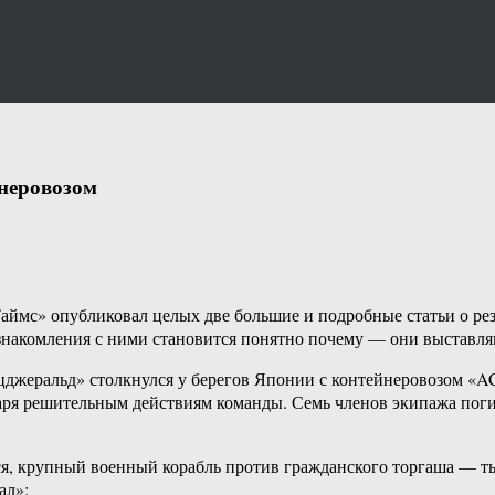
неровозом
аймс» опубликовал целых две большие и подробные статьи о ре
ознакомления с ними становится понятно почему — они выставля
ицджеральд» столкнулся у берегов Японии с контейнеровозом 
аря решительным действиям команды. Семь членов экипажа погиб
я, крупный военный корабль против гражданского торгаша — тьфу
ал»: