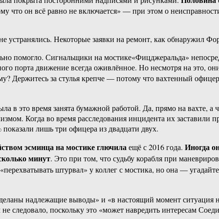
ому что он всё равно не включается» — при этом о неисправност
не устранялись. Некоторые заявки на ремонт, как обнаружил Фо
ильно помогло. Сигнальщики на мостике«Фицджеральда» непосре
пного порта движение всегда оживлённое. Но несмотря на это,
чему? Держитесь за стулья крепче — потому что вахтенный офиц
ла в это время занята бумажной работой. Да, прямо на вахте, 
мом. Когда во время расследования инцидента их заставили про
 показали лишь три офицера из двадцати двух.
йством эсминца на мостике глючила
Иногда о
ещё с 2016 года.
есколько минут
. Это при том, что судьбу корабля при маневрир
перехватывать штурвал» у коллег с мостика, но она — угадайте
сделаны надлежащие выводы» и «в настоящий момент ситуация н
не следовало, поскольку это «может навредить интересам Соед