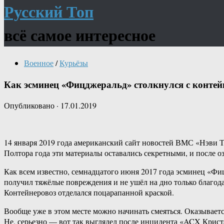
Русский Топ
всё самое интересное
Военное
/
Курьёзы
Как эсминец «Фицджеральд» столкнулся с контей
Опубликовано
·
17.01.2019
14 января 2019 года американский сайт новостей ВМС «Нэви Т
Полтора года эти материалы оставались секретными, и после 
Как всем известно, семнадцатого июня 2017 года эсминец «Ф
получил тяжёлые повреждения и не ушёл на дно только благод
Контейнеровоз отделался поцарапанной краской.
Вообще уже в этом месте можно начинать смеяться. Оказываетс
Не, серьезно — вот так выглядел после инцидента «ACX Крист