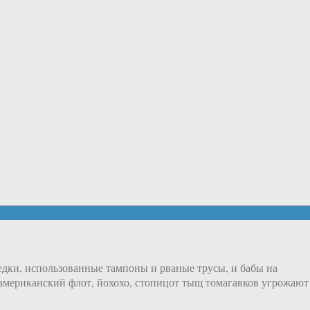
ъедки, использованные тампоны и рваные трусы, и бабы на
 американский флот, йохохо, стопицот тыщ томагавков угрожают