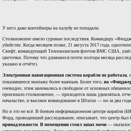
У него даже контейнеры на палубу не попадали.
Столкновение имело суровые последствия. Командиру «Фицдж
убийстве. Когда месяцем позже, 21 августа 2017 года, однот
Свифт, командующий Тихоокеанским флотом ВМС США, ушёл в о
цветочки. Потому что длившееся почти полтора месяца рассле
указано в отчёте).
Электронная навигационная система корабля не работала
,
на «Фицджер
показавшееся экипажу более важным. Более того,
очевидно, этим занимались в свободное от основных обязанно
произошло столкновение, — приходится лишь удивляться, отче
начальство, и высокое командование в Штатах — но за два года
Но и это не всё. В боевом информационном центре корабля (БИ
Форд, проводивший расследование, описывает, что центр был б
принадлежности
В помещении стоял запах мочи
.
— оказалось
оставляли под пультами. Доска для оперативной информации 