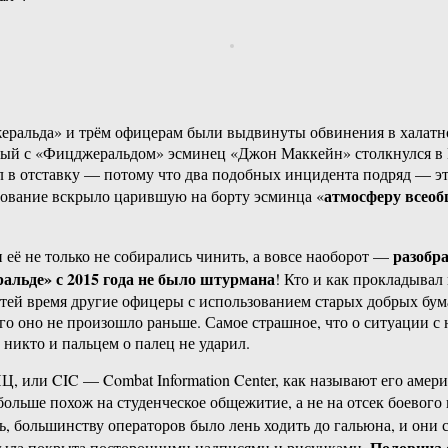
еральда» и трём офицерам были выдвинуты обвинения в халатн
ипный с «Фицджеральдом» эсминец «Джон Маккейн» столкнулся в
тставку — потому что два подобных инцидента подряд — это ка
атмосферу всеоб
дование вскрыло царившую на борту эсминца «
разобра
 и её не только не собирались чинить, а вовсе наоборот —
альде» с 2015 года не было штурмана
! Кто и как прокладывал 
стей время другие офицеры с использованием старых добрых бум
го оно не произошло раньше. Самое страшное, что о ситуации 
 никто и пальцем о палец не ударил.
Ц, или CIC — Combat Information Center, как называют его амер
ольше похож на студенческое общежитие, а не на отсек боевого 
, большинству операторов было лень ходить до гальюна, и они 
Половина 
была покрыта посторонними надписями и рисунками.