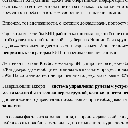
был заклеен скотчем, чтобы никто зря не тыкал в кнопки, «пот
времени он пребывал в таком состоянии — никто не помнил.
Впрочем, те неисправности, о которых докладывали, попросту 
Однако даже если бы БИЦ работал как положено, это бы не с
чтобы уследить за обстановкой — у берегов Японии близ кру
судов — хотя именно для этого он предназначен. А знаете по
неприязнь
к операторам БИЦ и избегала общения с ними!
Лейтенант Натали Комбс, командир БИЦ, впрочем, всё равно бы
«Фицджеральда» вообще не отличались высоким профессионализ
59%. На «отлично» тест не прошёл никто, результаты выше 80%
система управления рулевым устро
Завершающий аккорд —
мозги можно было только перезагрузкой, которая длится н
дистанционного управления, позволяющая при необходимости «
запчасти
.
По словам флотского командования, из происходящего «были 
публиковать подобные материалы, по их мнению, журналистам 