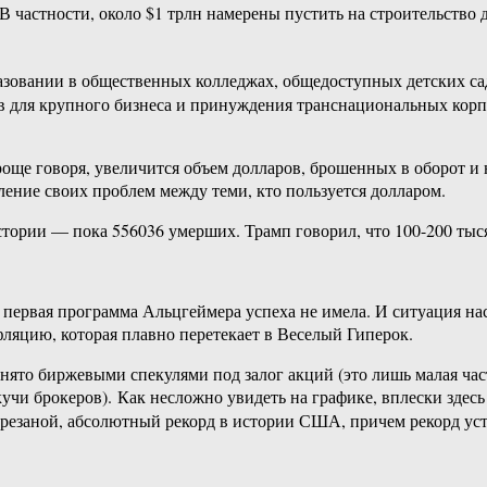
частности, около $1 трлн намерены пустить на строительство д
разовании в общественных колледжах, общедоступных детских с
ов для крупного бизнеса и принуждения транснациональных кор
роще говоря, увеличится объем долларов, брошенных в оборот и
ление своих проблем между теми, кто пользуется долларом.
ории — пока 556036 умерших. Трамп говорил, что 100-200 тысяч
о первая программа Альцгеймера успеха не имела. И ситуация на
ляцию, которая плавно перетекает в Веселый Гиперок.
ято биржевыми спекулями под залог акций (это лишь малая часть
чи брокеров). Как несложно увидеть на графике, вплески здесь
резаной, абсолютный рекорд в истории США, причем рекорд устан