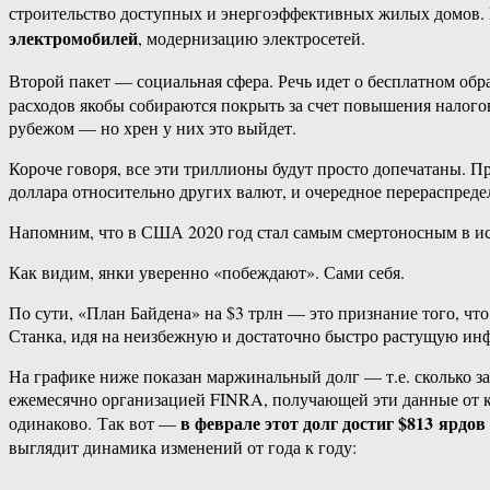
строительство доступных и энергоэффективных жилых домов. В 
электромобилей
, модернизацию электросетей.
Второй пакет — социальная сфера. Речь идет о бесплатном об
расходов якобы собираются покрыть за счет повышения налог
рубежом — но хрен у них это выйдет.
Короче говоря, все эти триллионы будут просто допечатаны. П
доллара относительно других валют, и очередное перераспреде
Напомним, что в США 2020 год стал самым смертоносным в ист
Как видим, янки уверенно «побеждают». Сами себя.
По сути, «План Байдена» на $3 трлн — это признание того, чт
Станка, идя на неизбежную и достаточно быстро растущую инф
На графике ниже показан маржинальный долг — т.е. сколько зан
ежемесячно организацией FINRA, получающей эти данные от ку
в феврале этот долг достиг $813 ярдов
одинаково. Так вот —
выглядит динамика изменений от года к году: