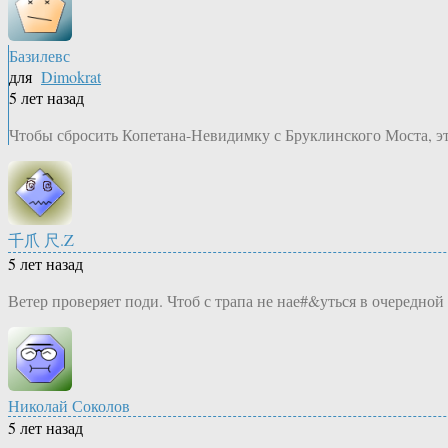
Базилевс
для
Dimokrat
5 лет назад
Чтобы сбросить Копетана-Невидимку с Бруклинского Моста, эт
千爪 尺.Z
5 лет назад
Ветер проверяет поди. Чтоб с трапа не нае#&уться в очередной
Николай Соколов
5 лет назад