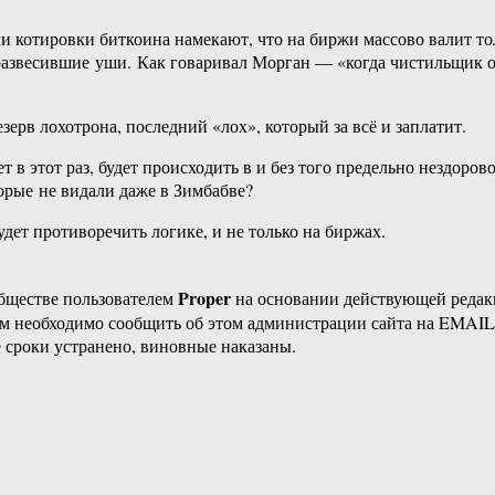
и котировки биткоина намекают, что на биржи массово валит тол
звесившие уши. Как говаривал Морган — «когда чистильщик обу
рв лохотрона, последний «лох», который за всё и заплатит.
 в этот раз, будет происходить в и без того предельно нездоров
торые не видали даже в Зимбабве?
дет противоречить логике, и не только на биржах.
Proper
бществе пользователем
на основании действующей реда
ам необходимо сообщить об этом администрации сайта на EMAI
 сроки устранено, виновные наказаны.