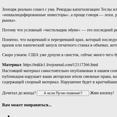
Зоопарк реально сошел с ума. Рекорды капитализации Теслы ил
«неквалицифированные инвесторы», а проще говоря — лохи, ра
рынка».
Потому что условный «чистильщик обуви» — это последний резе
Понятно, что назревший и перезревший крах, который последует
крахов или панический запуск печатного станка в объемах, ко
Скоро узнаем. США уже дунули в свисток, сейчас много чего бу
Материал
: https://mikle1.livejournal.com/12117266.html
Настоящий материал самостоятельно опубликован в нашем соо
публикация нарушает ваши авторские и/или смежные права, в
содержащей спорный материал. Нарушение будет в кратчайшие
Дочитал до конца?
Жми кнопку!
Вам может понравиться...