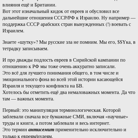
влияния ещё и Британии.
Вот этот изначальный кидок от евреев и обусловил все
дальнейшие отношения СССР/РФ к Израилю. Ну например —
поддержка СССР арабских стран вынужденных (!) воевать с
Израилем.
Знаете «шутку»? Мы русские зла не помним. Мы его, $$Yка, в
тетрадку записываем.
И про дважды подлость евреев в Сирийской кампании по
отношению к РФ мы тоже очень аккуратно записали.
Это всё для лучшего понимания общего, в том числе и
эмоционального фона во всей этой истории касающейся
Израиля и текущего конфликта на БВ.
Хотелось бы отметить ещё два немаловажных момента. Да что
там — важных момента.
Первый: это манипуляция терминологическая. Которой
заблевали сначала все бумажные СМИ, включая «научные»
труды и книги, а потом заблевали и весь интернет.
Это термин
антисемит
применительно исключительно и
только к евреям/иудеям.