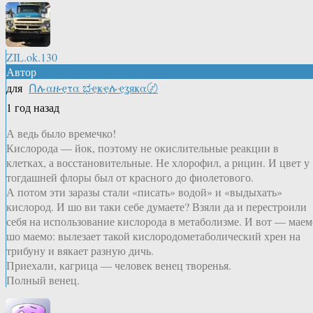
ZIL.ok.130
Автор
для
Ոሉαዙҿτα ಭҿҝҿሉҿʓяҝα〄
1 год назад
А ведь было времечко!
Кислорода — йок, поэтому не окислительные реакции в
клетках, а восстановительные. Не хлорофил, а рицин. И цвет у
тогдашней флоры был от красного до фиолетового.
А потом эти заразы стали «писать» водой» и «выдыхать»
кислород. И шо ви таки себе думаете? Взяли да и перестроили
себя на использование кислорода в метаболизме. И вот — маем
шо маемо: вылезает такой кислородометаболический хрен на
трибуну и вякает разную дичь.
Приехали, кагрица — человек венец творенья.
Полный венец.