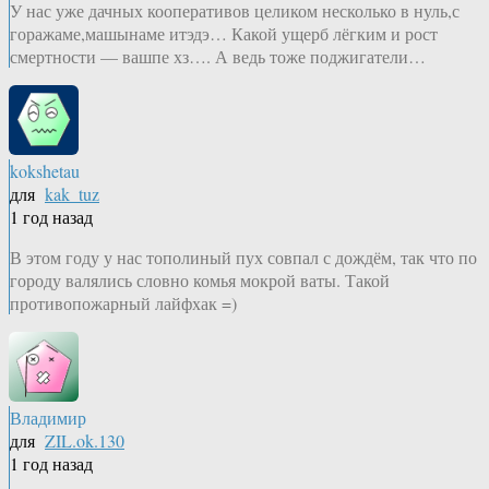
У нас уже дачных кооперативов целиком несколько в нуль,с
горажаме,машынаме итэдэ… Какой ущерб лёгким и рост
смертности — вашпе хз…. А ведь тоже поджигатели…
kokshetau
для
kak_tuz
1 год назад
В этом году у нас тополиный пух совпал с дождём, так что по
городу валялись словно комья мокрой ваты. Такой
противопожарный лайфхак =)
Владимир
для
ZIL.ok.130
1 год назад