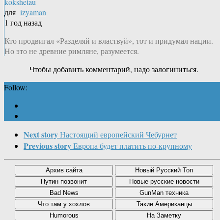
kokshetau
для
izyaman
1 год назад
Кто продвигал «Разделяй и властвуй», тот и придумал нации.
Но это не древние римляне, разумеется.
Чтобы добавить комментарий, надо залогиниться.
Follow:
Next story
Настоящий европейский Чебурнет
Previous story
Европа будет платить по-крупному