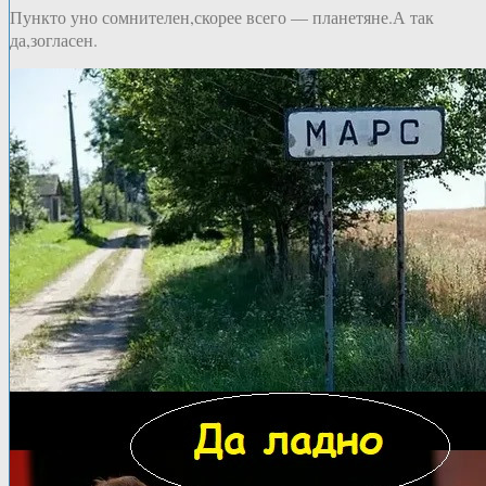
Пункто уно сомнителен,скорее всего — планетяне.А так
да,зогласен.