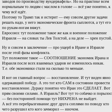
заводов по производству вундервафель». Но на практике всем
нормальным то людям с маслом в голове — всё уже понятно, к
чему всё идёт.
Поэтому то Трамп так и истерит — ему совсем другие задачи
решать надо, у него экономические фронта сыплются, а тут его
по рукам-​ногам вяжут.
Евросоюз: тут положение такое же как и военное положение
Израиля — на словах ты Лев Толстой, а на деле — хрен пустой.
Ну и совсем в заключение — про ущерб в Иране и Израиле
после этой фазы конфликта.
Тут положение такое — СООТНОШЕНИЕ экономик Ирана и
Израиля после всех взаимных ударов не изменилось никак.
Т.е. обе экономики стали на сколько то меньше.
И вот он главный вопрос — восстановление. И тут виден явно
одержавший победу. А это тот кто САМ в состоянии провести
восстановление. Дураку понятно что Иран это СДЕЛАЕТ. Вот
прям своими силами. А Израиль? Вот тут то собачко и порылос
— без посторонней помощи тут НИХРЕНА не выйдет.
А всё это перебрызгивание друг друга соплями по поводу кто
чего разрушил кто кого зачморил — ниочом.