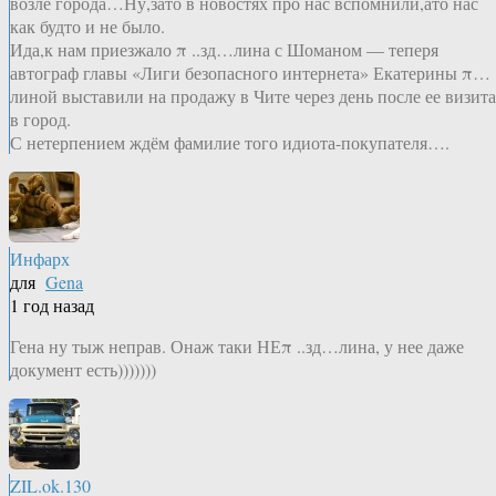
возле города…Ну,зато в новостях про нас вспомнили,ато нас
как будто и не было.
Ида,к нам приезжало π ..зд…лина с Шоманом — теперя
автограф главы «Лиги безопасного интернета» Екатерины π…
линой выставили на продажу в Чите через день после ее визита
в город.
С нетерпением ждём фамилие того идиота-покупателя….
Инфарх
для
Gena
1 год назад
Гена ну тыж неправ. Онаж таки НЕπ ..зд…лина, у нее даже
документ есть)))))))
ZIL.ok.130