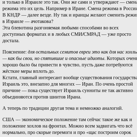
и только в Израиле это так. Они же сами и утверждают — смен
режима это их цель. Например в Иране. Смена режима в Росси
В КНДР — далее везде. Ну так и иранцы желают сменить реж
в Израиле — ачотакова?
Эта блевотина разгоняемая любыми способами во всех
доступных форматах и в любых СМИ/СМРАД — уже просто
достала.
Пояснение:
для остальных семитов евреи это как для нас хохл
— как бы свои, но спятившие и опасные идиоты
. Которых очен
хорошо было бы привести в чувство, пусть даже потребуются
жёсткие меры вплоть до.
Кстати, главный интересант вообще существования государств
Израиль это, внезапно для многих — Иран. По очень простой
причине — пока существует Израиль сунниты не так активно
объединяются против шиитов Ирана.
А теперь по традиции другая тема и немножко аналогий.
США — экономическое положение там сейчас такое же как и
положение хохлов на фронтах. Можно всем задвигать что всё
нормально, про скорые перемоги и про «щас построим сорок