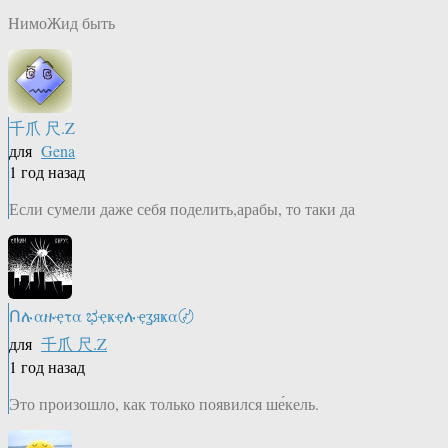
НимоЖид быть
千爪 尺.Z
для
Gena
1 год назад
Если сумели даже себя поделить,арабы, то таки да
Ոሉαዙҿτα ಭҿҝҿሉҿʓяҝα〄
для
千爪 尺.Z
1 год назад
Это произошло, как только появился ше́кель.