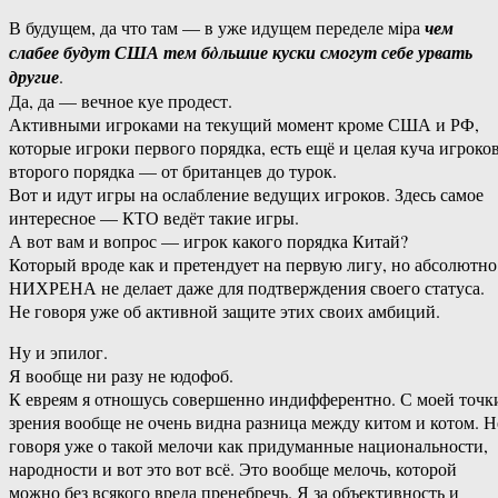
В будущем, да что там — в уже идущем переделе мiра
чем
слабее будут США тем бòльшие куски смогут себе урвать
другие
.
Да, да — вечное куе продест.
Активными игроками на текущий момент кроме США и РФ,
которые игроки первого порядка, есть ещё и целая куча игроко
второго порядка — от британцев до турок.
Вот и идут игры на ослабление ведущих игроков. Здесь самое
интересное — КТО ведёт такие игры.
А вот вам и вопрос — игрок какого порядка Китай?
Который вроде как и претендует на первую лигу, но абсолютно
НИХРЕНА не делает даже для подтверждения своего статуса.
Не говоря уже об активной защите этих своих амбиций.
Ну и эпилог.
Я вообще ни разу не юдофоб.
К евреям я отношусь совершенно индифферентно. С моей точк
зрения вообще не очень видна разница между китом и котом. Н
говоря уже о такой мелочи как придуманные национальности,
народности и вот это вот всё. Это вообще мелочь, которой
можно без всякого вреда пренебречь. Я за объективность и