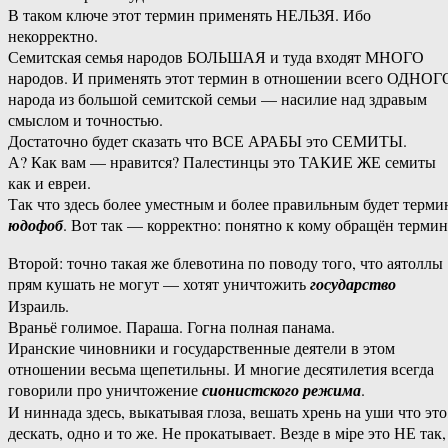
В таком ключе этот термин применять НЕЛЬЗЯ. Ибо
некорректно.
Семитская семья народов БОЛЬШАЯ и туда входят МНОГО
народов. И применять этот термин в отношении всего ОДНОГ
народа из большой семитской семьи — насилие над здравым
смыслом и точностью.
Достаточно будет сказать что ВСЕ АРАБЫ это СЕМИТЫ.
А? Как вам — нравится? Палестинцы это ТАКИЕ ЖЕ семиты
как и евреи.
Так что здесь более уместным и более правильным будет терми
юдофоб
. Вот так — корректно: понятно к кому обращён термин
Второй: точно такая же блевотина по поводу того, что аятоллы
прям кушать не могут — хотят уничтожить
государство
Израиль.
Враньё голимое. Параша. Гогна полная панама.
Иранские чиновники и государственные деятели в этом
отношении весьма щепетильны. И многие десятилетия всегда
говорили про уничтожение
сионистского режима
.
И ниннада здесь, выкатывая глоза, вешать хрень на уши что это
дескать, одно и то же. Не прокатывает. Везде в мiре это НЕ так,