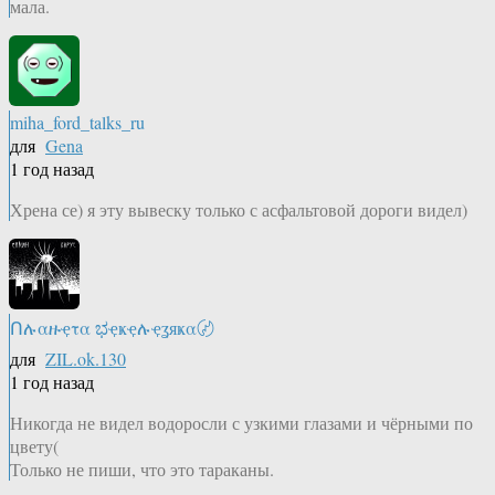
мала.
miha_ford_talks_ru
для
Gena
1 год назад
Хрена се) я эту вывеску только с асфальтовой дороги видел)
Ոሉαዙҿτα ಭҿҝҿሉҿʓяҝα〄
для
ZIL.ok.130
1 год назад
Никогда не видел водоросли с узкими глазами и чёрными по
цвету(
Только не пиши, что это тараканы.