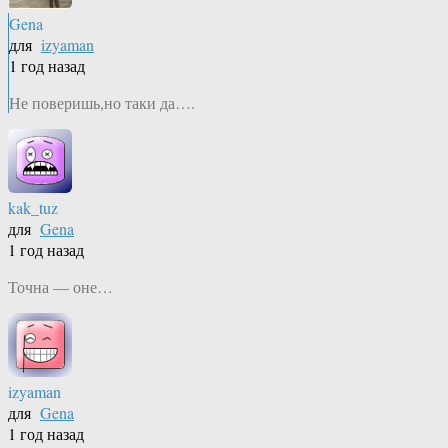
Gena
для
izyaman
1 год назад
Не поверишь,но таки да….
kak_tuz
для
Gena
1 год назад
Точна — оне…
izyaman
для
Gena
1 год назад