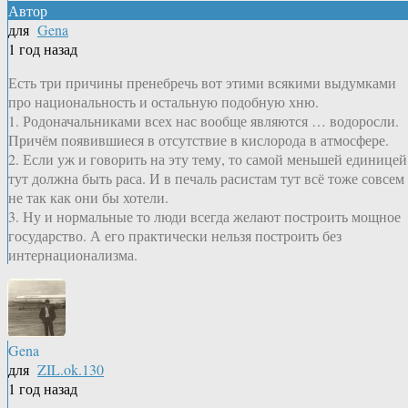
Автор
для
Gena
1 год назад
Есть три причины пренебречь вот этими всякими выдумками
про национальность и остальную подобную хню.
1. Родоначальниками всех нас вообще являются … водоросли.
Причём появившиеся в отсутствие в кислорода в атмосфере.
2. Если уж и говорить на эту тему, то самой меньшей единицей
тут должна быть раса. И в печаль расистам тут всё тоже совсем
не так как они бы хотели.
3. Ну и нормальные то люди всегда желают построить мощное
государство. А его практически нельзя построить без
интернационализма.
Gena
для
ZIL.ok.130
1 год назад