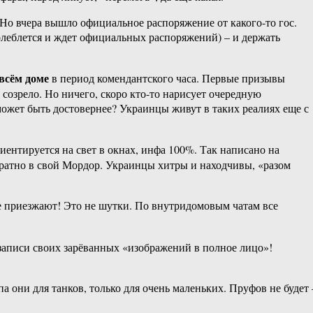
Но вчера вышло официальное распоряжение от какого-то гос.
колеблется и ждет официальных распоряжений) – и держать
всём доме
в период комендантского часа. Первые призывы
созрело. Но ничего, скоро кто-то нарисует очередную
 может быть достовернее? Украинцы живут в таких реалиях еще с
риентируется на свет в окнах, инфа 100%. Так написано на
 обратно в свой Мордор. Украинцы хитры и находчивы, «разом
те приезжают! Это не шутки. По внутридомовым чатам все
записи своих зарёванных «изображений в полное лицо»!
 они для танков, только для очень маленьких. Пруфов не будет 