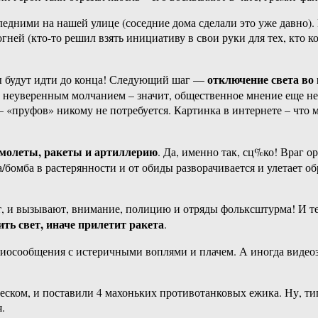
едними на нашей улице (соседние дома сделали это уже давно). 
гней (кто-то решил взять инициативу в свои руки для тех, кто 
отключение света во 
лы будут идти до конца! Следующий шаг —
х неуверенным молчанием – значит, общественное мнение еще не 
 — «пруфов» никому не потребуется. Картинка в интернете – что
амолеты, ракеты и артиллерию
. Да, именно так, сц%ко! Враг о
та/бомба в растерянности и от обиды разворачивается и улетает
вет, и вызывают, внимание, полицию и отряды фольксштурма! И 
ть свет, иначе прилетит ракета
.
диосообщения с истеричными воплями и плачем. А иногда видео
еском, и поставили 4 махоньких противотанковых ежика. Ну, типа
.