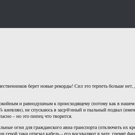
ственников берет новые рекорды! Сил это терпеть больше нет, д
покойным и равнодушным к происходящему (потому как в нашем 
80% киевлян), не спускаюсь в заср@нный и пыльный подвал (им
асно – но это пипец что творится.
льные огни для гражданского авиа-транспорта (отключить их кром
 герой таки отрезал кабель – его восхваляют в чате, гремят фан