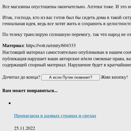
Все магазины опустошены окончательно. Аптеки тоже. И это н
Итак, господа, кто из вас готов был бы сидеть дома в такой с
гениальная идея, ведь все хотят жить и сохранить в целостнос
По телеку транслирую сплошную перемогу, так что народ не отч
Материал
: https://vott.ru/entry/604333
Настоящий материал самостоятельно опубликован в нашем соо
публикация нарушает ваши авторские и/или смежные права, в
содержащей спорный материал. Нарушение будет в кратчайшие
Дочитал до конца?
Жми кнопку!
Вам может понравиться...
Пропаганда в разных странах и средах
25.11.2022