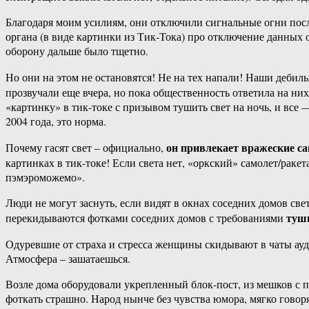
Благодаря моим усилиям, они отключили сигнальные огни посл
органа (в виде картинки из Тик-Тока) про отключение данных о
оборону дальше было тщетно.
Но они на этом не остановятся! Не на тех напали! Наши деби
прозвучали еще вчера, но пока общественность ответила на ни
«картинку» в тик-токе с призывом тушить свет на ночь, и все
2004 года, это норма.
он привлекает вражеские с
Почему гасят свет – официально,
картинках в тик-токе! Если света нет, «оркский» самолет/раке
пэмэроможемо».
Люди не могут заснуть, если видят в окнах соседних домов с
туши
перекидываются фотками соседних домов с требованиями
Одуревшие от страха и стресса женщины скидывают в чаты ау
Атмосфера – зашатаешься.
Возле дома оборудовали укрепленный блок-пост, из мешков с п
фоткать страшно. Народ нынче без чувства юмора, мягко говоря