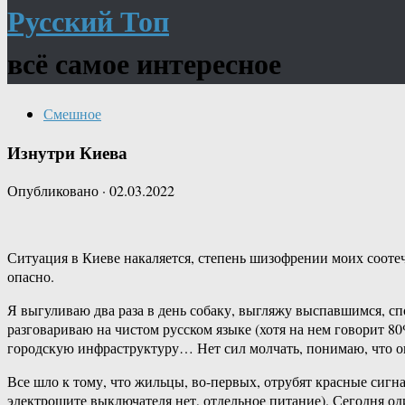
Русский Топ
всё самое интересное
Смешное
Изнутри Киева
Опубликовано
·
02.03.2022
Ситуация в Киеве накаляется, степень шизофрении моих соотече
опасно.
Я выгуливаю два раза в день собаку, выгляжу выспавшимся, с
разговариваю на чистом русском языке (хотя на нем говорит 
городскую инфраструктуру… Нет сил молчать, понимаю, что оп
Все шло к тому, что жильцы, во-первых, отрубят красные сигна
электрощите выключателя нет, отдельное питание). Сегодня один