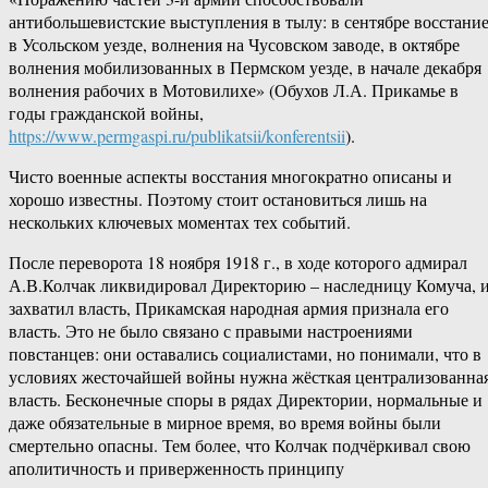
антибольшевистские выступления в тылу: в сентябре восстани
в Усольском уезде, волнения на Чусовском заводе, в октябре
волнения мобилизованных в Пермском уезде, в начале декабря
волнения рабочих в Мотовилихе» (Обухов Л.А. Прикамье в
годы гражданской войны,
https://www.permgaspi.ru/publikatsii/konferentsii
).
Чисто военные аспекты восстания многократно описаны и
хорошо известны. Поэтому стоит остановиться лишь на
нескольких ключевых моментах тех событий.
После переворота 18 ноября 1918 г., в ходе которого адмирал
А.В.Колчак ликвидировал Директорию – наследницу Комуча, 
захватил власть, Прикамская народная армия признала его
власть. Это не было связано с правыми настроениями
повстанцев: они оставались социалистами, но понимали, что в
условиях жесточайшей войны нужна жёсткая централизованна
власть. Бесконечные споры в рядах Директории, нормальные и
даже обязательные в мирное время, во время войны были
смертельно опасны. Тем более, что Колчак подчёркивал свою
аполитичность и приверженность принципу