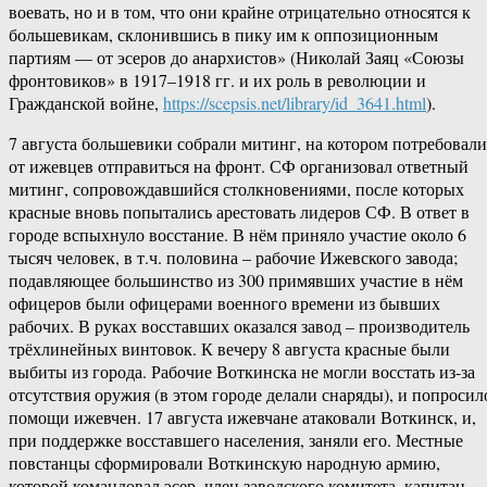
воевать, но и в том, что они крайне отрицательно относятся к
большевикам, склонившись в пику им к оппозиционным
партиям — от эсеров до анархистов» (Николай Заяц «Союзы
фронтовиков» в 1917–1918 гг. и их роль в революции и
Гражданской войне,
https://scepsis.net/library/id_3641.html
).
7 августа большевики собрали митинг, на котором потребовали
от ижевцев отправиться на фронт. СФ организовал ответный
митинг, сопровождавшийся столкновениями, после которых
красные вновь попытались арестовать лидеров СФ. В ответ в
городе вспыхнуло восстание. В нём приняло участие около 6
тысяч человек, в т.ч. половина – рабочие Ижевского завода;
подавляющее большинство из 300 примявших участие в нём
офицеров были офицерами военного времени из бывших
рабочих. В руках восставших оказался завод – производитель
трёхлинейных винтовок. К вечеру 8 августа красные были
выбиты из города. Рабочие Воткинска не могли восстать из-за
отсутствия оружия (в этом городе делали снаряды), и попросил
помощи ижевчен. 17 августа ижевчане атаковали Воткинск, и,
при поддержке восставшего населения, заняли его. Местные
повстанцы сформировали Воткинскую народную армию,
которой командовал эсер, член заводского комитета, капитан