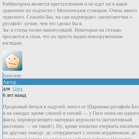
Риббентропа является преступлением и не идет ни в какое
сравнение по подлости с Мюнхенским сговором. Очень много
чудесного. Спасибо Баз, ты сам подтвердил «антисоветчик =
русофоб» лучше, чем это сделал бы я.
Зы: в статье полно манипуляций. Некоторые на столько
бросаются в глаза, что их просто видно невооруженным
взглядом.
Базилевс
Автор
для
Giga
6 лет назад
Продолжай биться в падучей, иного от Шарикова-русофоба Баз
и не ожидал: кроме слюней и соплей — у Гиги опять ни одного
факта, опровергающего материал журналиста (когнитивный
диссонанс — он такой!). Ну, кроме попытки очернить писателя
по другому поводу: де, сотрудничает с оппом-неудачником, де,
имеет иной взгляд на отдельные события истории Отечества.