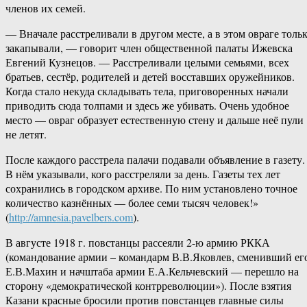
членов их семей.
— Вначале расстреливали в другом месте, а в этом овраге толь
закапывали, — говорит член общественной палаты Ижевска
Евгений Кузнецов. — Расстреливали целыми семьями, всех
братьев, сестёр, родителей и детей восставших оружейников.
Когда стало некуда складывать тела, приговоренных начали
приводить сюда толпами и здесь же убивать. Очень удобное
место — овраг образует естественную стену и дальше неё пули
не летят.
После каждого расстрела палачи подавали объявление в газету.
В нём указывали, кого расстреляли за день. Газеты тех лет
сохранились в городском архиве. По ним установлено точное
количество казнённых — более семи тысяч человек!»
(
http://amnesia.pavelbers.com
).
В августе 1918 г. повстанцы рассеяли 2-ю армию РККА
(командование армии – командарм В.В.Яковлев, сменивший ег
Е.В.Махин и начштаба армии Е.А.Кельчевский — перешло на
сторону «демократической контрреволюции»). После взятия
Казани красные бросили против повстанцев главные силы