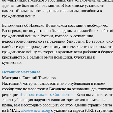
здания, где был штаб повстанцев. В Воткинске установлен
памятный камень, посвященный горожанам, погибшим в
гражданской войне.
Вспоминать об Ижевско-Воткинском восстании необходимо.
Во-первых, потому, что оно было одним из важнейших событи
гражданской войны в России, которое, к сожалению,
недостаточно известно за пределами Удмуртии. Во-вторых, оно
наиболее ярко опровергает коммунистические тезисы о том, чт
гражданскую войну со стороны красных вели рабочие и бедное
крестьянство, а белыми были помещики, буржуазия и
кулачество.
Источник материала
Материал
: Евгений Трифонов
Настоящий материал самостоятельно опубликован в нашем
Базилевс
сообществе пользователем
на основании действующе
редакции
Пользовательского Соглашения
. Если вы считаете, чт
такая публикация нарушает ваши авторские и/или смежные
права, вам необходимо сообщить об этом администрации сайта
на EMAIL
abuse@newru.org
с указанием адреса (URL) страницы