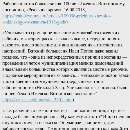
Рабочие против большевиков. 100 лет Ижевско-Воткинскому
восстанию, «Реальное время», 16.08.2018,
https://realnoevremya.ru/articles/109098-prichiny-izhevsko-
votkinskogo-vosstaniya-1918-goda
)
«Учитывая то громадное значение домохозяйств ижевских
рабочих, о котором рассказывалось выше, нетрудно понять,
какое это имело значение для возникновения антисоветских
настроений. Вятский большевик Иван Попов даже заявил
позднее, что «одна из непосредственных причин восстания —
проведённая летом муниципализация мелких домовладений,
владельцами большинства которых являлись местные рабочие.
Подобные мероприятия вызывались… методами лобовой атаки
эпохи военного коммунизма на твердыни частной
собственности» (Николай Заяц. Уникальность феномена: было
ли неизбежно Ижевско-Воткинское восстание?
https://scepsis.net/library/id_3501.html
).
«Т.е. рабочий тот же или мастер — он копил-копил, а тут все
вклады были аннулированы. Ну как ему жить-то? И про пенси
ему никто ничего не сказал. Он умирает, например, дом
забирает государство. Т.е вот они восприняли это как какой-то