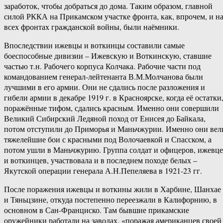
заработок, чтобы добраться до дома. Таким образом, главной
силой РККА на Прикамском участке фронта, как, впрочем, и н
всех фронтах гражданской войны, были наёмники.
Впоследствии ижевцы и воткинцы составили самые
боеспособные дивизии – Ижевскую и Воткинскую, ставшие
частью т.н. Рабочего корпуса Колчака. Рабочие части под
командованием генерал-лейтенанта В.М.Молчанова были
лучшими в его армии. Они не сдались после разложения и
гибели армии в декабре 1919 г. в Красноярске, когда её остатки
поражённые тифом, сдались красным. Именно они совершили
Великий Сибирский Ледяной поход от Енисея до Байкала,
потом отступили до Приморья и Маньчжурии. Именно они вел
тяжелейшие бои с красными под Волочаевкой и Спасском, а
потом ушли в Маньчжурию. Группа солдат и офицеров, ижевц
и воткинцев, участвовала и в последнем походе белых –
Якутской операции генерала А.Н.Пепеляева в 1921-23 гг.
После поражения ижевцы и воткины жили в Харбине, Шанхае
и Тяньцзине, откуда постепенно переезжали в Калифорнию, в
основном в Сан-Франциско. Там бывшие прикамские
оружейники работали на заводах, «поражая американцев своей