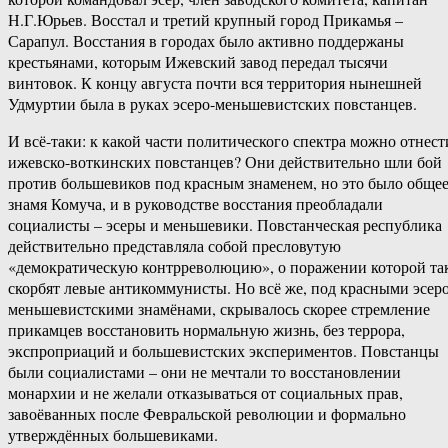
Н.Г.Юрьев. Восстал и третий крупный город Прикамья –
Сарапул. Восстания в городах было активно поддержаны
крестьянами, которым Ижевский завод передал тысячи
винтовок. К концу августа почти вся территория нынешней
Удмуртии была в руках эсеро-меньшевистских повстанцев.
И всё-таки: к какой части политического спектра можно отнест
ижевско-воткинских повстанцев? Они действительно шли бой
против большевиков под красным знаменем, но это было обще
знамя Комуча, и в руководстве восстания преобладали
социалисты – эсеры и меньшевики. Повстанческая республика
действительно представляла собой пресловутую
«демократическую контрреволюцию», о поражении которой та
скорбят левые антикоммунисты. Но всё же, под красными эсеро
меньшевистскими знамёнами, скрывалось скорее стремление
прикамцев восстановить нормальную жизнь, без террора,
экспроприаций и большевистских экспериментов. Повстанцы
были социалистами – они не мечтали то восстановлении
монархии и не желали отказываться от социальных прав,
завоёванных после Февральской революции и формально
утверждённых большевиками.