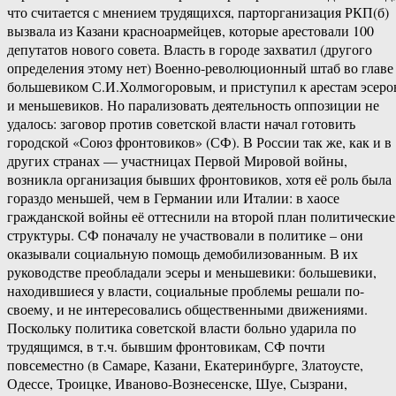
что считается с мнением трудящихся, парторганизация РКП(б)
вызвала из Казани красноармейцев, которые арестовали 100
депутатов нового совета. Власть в городе захватил (другого
определения этому нет) Военно-революционный штаб во главе
большевиком С.И.Холмогоровым, и приступил к арестам эсеро
и меньшевиков. Но парализовать деятельность оппозиции не
удалось: заговор против советской власти начал готовить
городской «Союз фронтовиков» (СФ). В России так же, как и в
других странах — участницах Первой Мировой войны,
возникла организация бывших фронтовиков, хотя её роль была
гораздо меньшей, чем в Германии или Италии: в хаосе
гражданской войны её оттеснили на второй план политические
структуры. СФ поначалу не участвовали в политике – они
оказывали социальную помощь демобилизованным. В их
руководстве преобладали эсеры и меньшевики: большевики,
находившиеся у власти, социальные проблемы решали по-
своему, и не интересовались общественными движениями.
Поскольку политика советской власти больно ударила по
трудящимся, в т.ч. бывшим фронтовикам, СФ почти
повсеместно (в Самаре, Казани, Екатеринбурге, Златоусте,
Одессе, Троицке, Иваново-Вознесенске, Шуе, Сызрани,