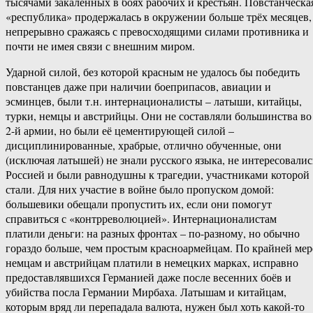
тысячами закалённых в боях рабочих и крестьян. Повстанческа
«республика» продержалась в окружении больше трёх месяцев,
непрерывно сражаясь с превосходящими силами противника и
почти не имея связи с внешним миром.
Ударной силой, без которой красным не удалось бы победить
повстанцев даже при наличии боеприпасов, авиации и
эсминцев, были т.н. интернационалисты – латыши, китайцы,
турки, немцы и австрийцы. Они не составляли большинства во
2-й армии, но были её цементирующей силой –
дисциплинированные, храбрые, отлично обученные, они
(исключая латышей) не знали русского языка, не интересовалис
Россией и были равнодушны к трагедии, участниками которой
стали. Для них участие в войне было пропуском домой:
большевики обещали пропустить их, если они помогут
справиться с «контрреволюцией». Интернационалистам
платили деньги: на разных фронтах – по-разному, но обычно
гораздо больше, чем простым красноармейцам. По крайней мер
немцам и австрийцам платили в немецких марках, исправно
предоставлявшихся Германией даже после весенних боёв и
убийства посла Германии Мирбаха. Латышам и китайцам,
которым вряд ли перепадала валюта, нужен был хоть какой-то