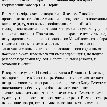
георгиевский кавалер В.И.Шорин.
В начале ноября красные подошли к Ижевску. 7 ноября
произошло ожесточённое сражение, в ходе которого повстанцы
впервые (и, судя по всему, вообще единственный раз) в
гражданской войне использовали т.н. психическую атаку: у ни
кончились патроны. Повстанцы шли на красные пулемёты под
игру гармонистов и перезвон колоколов Михайловского собора
Приблизившись к красным окопам, повстанцы внезапно
закинули за спины винтовки, и бросились в бой с длинными
ножами в руках. Красные части были опрокинуты, но подход
резервов переломил ход боя. Повстанцы были разбиты, и
оставили Ижевск.
Вскоре та же участь 14 ноября постигла и Воткинск. Красные,
обескровленные в боях и потрясённые психическими атаками,
не препятствовали переправе повстанцев через Каму. Вместе с
повстанцами к белым ушла большая часть воткинцев и
значительная часть ижевчан, а также их семьи. Вместе с ними
сумели уйти и некоторые крестьянские отряды. Всего, несмотр
на большие потери, белая армия пополнилась минимум 23