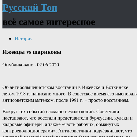
Русский Топ
всё самое интересное
История
Ижевцы vs шариковы
Опубликовано
·
02.06.2020
Об антибольшевистском восстании в Ижевске и Воткинске
летом 1918 г. написано много. В советское время его именовал
антисоветским мятежом, после 1991 г. – просто восстанием.
Вокруг тех событий сломано немало копий. Советчики
настаивают, что восстали представители буржуазии, кулаки и
кадровые офицеры, а также «часть рабочих, обманутых
контрреволюционерами». Антисоветчики подчёркивают, что
основной ударной силой восстания были как раз рабочие, но