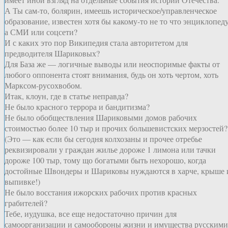
А Ты сам-то, болярин, имеешь историческое/управленческое
образование, известен хотя бы какому-то не то что энциклопеду
а СМИ или соцсети?
И с каких это пор Википедия стала авторитетом для
предводителя Шариковых?
Для База же — логичные выводы или неоспоримые факты от
любого оппонента стоят внимания, будь он хоть чертом, хоть
Марксом-русохвобом.
Итак, клоун, где в статье неправда?
Не было красного террора и бандитизма?
Не было обобществления Шариковыми домов рабочих
стоимостью более 10 тыр и прочих большевистских мерзостей?
(Это — как если бы сегодня колхозаны и прочее отребье
реквизировали у граждан жилье дороже 1 лимона или тачки
дороже 100 тыр, тому що богатыми быть нехорошо, когда
достойные Швондеры и Шариковы нуждаются в харче, крыше 
выпивке!)
Не было восстания ижорских рабочих против красных
грабителей?
Тебе, иудушка, все еще недостаточно причин для
самоорганизации и самообороны жизни и имущества русскими