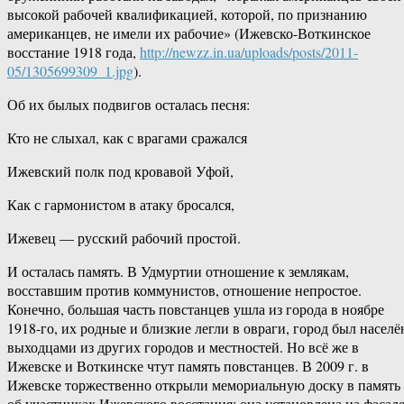
высокой рабочей квалификацией, которой, по признанию
американцев, не имели их рабочие» (Ижевско-Воткинское
восстание 1918 года,
http://newzz.in.ua/uploads/posts/2011-
05/1305699309_1.jpg
).
Об их былых подвигов осталась песня:
Кто не слыхал, как с врагами сражался
Ижевский полк под кровавой Уфой,
Как с гармонистом в атаку бросался,
Ижевец — русский рабочий простой.
И осталась память. В Удмуртии отношение к землякам,
восставшим против коммунистов, отношение непростое.
Конечно, большая часть повстанцев ушла из города в ноябре
1918-го, их родные и близкие легли в овраги, город был населё
выходцами из других городов и местностей. Но всё же в
Ижевске и Воткинске чтут память повстанцев. В 2009 г. в
Ижевске торжественно открыли мемориальную доску в память
об участниках Ижевского восстания: она установлена на фасад