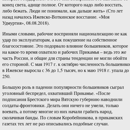
конец света, адище полное. От которого надо либо восстать,
либо бежать. Люди не понимали, как дальше жить» (Сто лет
назад началось Ижевско-Воткинское восстание. «Моя
Удмуртия», 08.08.2018).
Иными словами, рабочие восприняли национализацию не как
удар по эксплуататорам, а как покушение на собственное
благосостояние. Это подорвало влияние большевиков, которое
на какое-то время охватило и рабочих Прикамья – ведь это же
часть России, и общие для страны тенденции не могли обойти
его стороной. С мая 1917 г. к октябрю численность большевико
в Ижевске выросла с 36 до 1,5 тысяч, но к маю 1918 г. упала до
250.
Большую роль в падении популярности большевиков сыграл
уголовный беспредел, охвативший Прикамье. «После
подписания Брестского мира Вятскую губернию наводнили
солдаты-фронтовики. Делать они ничего не умели, только
воевать, а потому многие из них начали грабить народ,
сколачивая банды. По словам Коробейникова, в прикамских
газетах тех лет не раз описывались подобные случаи.