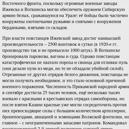
Восточного фронта, поскольку огромные военные заводы
Ижевска и Воткинска могли обеспечить оружием Сибирскую
армию белых, сражавшуюся на Урале: её бойцы были частично
вооружены охотничьими ружьями и снятыми с вооружения
берданками, взятыми со складов.
При власти повстанцев Ижевский завод достиг наивысшей
производительности – 2500 винтовок в сутки (в 1920-е гг.
производство так и не превысило 1000 штук). В Воткинске
бронировали паровозы, вагоны и суда. Однако повстанцам
катастрофически не хватало пороха и свинца для отливки пуль
(они делали пули из меди, но те не обладали убойной силой).
Отрезанные от других отрядов белого движения, повстанцы не
могли получить необходимое, и это стало основной причиной
военного поражения. Численность Прикамской народной арми
в сентябре достигла 25 тысяч человек, ещё несколько тысяч
воевало с красными в крестьянских отрядах самообороны, но
после взятия Казани красные уже могли сосредоточить против
них превосходящие силы с большим количеством артиллерии,
бронепоездами, авиацией и эсминцами Волжской флотилии, н
главное – с неограниченными запасами патронов. Командовал
восстановленной 2-й армией полковник царской армии,