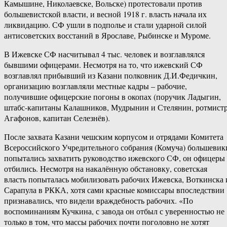
Камышине, Николаевске, Вольске) протестовали против
большевистской власти, и весной 1918 г. власть начала их
ликвидацию. СФ ушли в подполье и стали ударной силой
антисоветских восстаний в Ярославе, Рыбинске и Муроме.
В Ижевске СФ насчитывал 4 тыс. человек и возглавлялся
бывшими офицерами. Несмотря на то, что ижевский СФ
возглавлял прибывший из Казани полковник Д.И.Федичкин,
организацию возглавляли местные кадры – рабочие,
получившие офицерские погоны в окопах (поручик Ладыгин,
штабс-капитаны Калашников, Мудрынин и Стелянин, ротмист
Агафонов, капитан Селезнёв).
После захвата Казани чешским корпусом и отрядами Комитета
Всероссийского Учредительного собрания (Комуча) большевик
попытались захватить руководство ижевского СФ, он офицеры
отбились. Несмотря на накалённую обстановку, советская
власть попыталась мобилизовать рабочих Ижевска, Воткинска 
Сарапула в РККА, хотя сами красные комиссары впоследствии
признавались, что видели враждебность рабочих. «По
воспоминаниям Кучкина, с завода он отбыл с уверенностью не
только в том, что массы рабочих почти поголовно не хотят