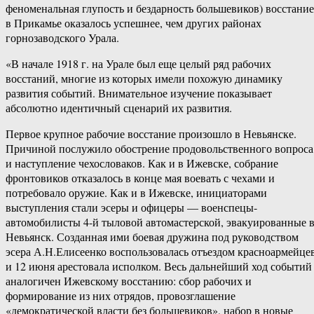
феноменальная глупость и бездарность большевиков) восстание
в Прикамье оказалось успешнее, чем других районах
горнозаводского Урала.
«В начале 1918 г. на Урале был еще целый ряд рабочих
восстаний, многие из которых имели похожую динамику
развития событий. Внимательное изучение показывает
абсолютно идентичный сценарий их развития.
Первое крупное рабочие восстание произошло в Невьянске.
Причиной послужило обострение продовольственного вопроса
и наступление чехословаков. Как и в Ижевске, собрание
фронтовиков отказалось в конце мая воевать с чехами и
потребовало оружие. Как и в Ижевске, инициаторами
выступления стали эсеры и офицеры — военспецы-
автомобилисты 4-й тыловой автомастерской, эвакуированные 
Невьянск. Созданная ими боевая дружина под руководством
эсера А.Н.Елисеенко воспользовалась отъездом красноармейце
и 12 июня арестовала исполком. Весь дальнейший ход событий
аналогичен Ижевскому восстанию: сбор рабочих и
формирование из них отрядов, провозглашение
«демократической власти без большевиков», набор в новые