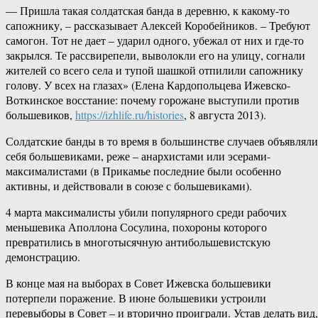
— Пришла такая солдатская банда в деревню, к какому-то
сапожнику, – рассказывает Алексей Коробейников. – Требуют
самогон. Тот не дает – ударил одного, убежал от них и где-то
закрылся. Те рассвирепели, выволокли его на улицу, согнали
жителей со всего села и тупой шашкой отпилили сапожнику
голову. У всех на глазах» (Елена Кардопольцева Ижевско-
Воткинское восстание: почему горожане выступили против
большевиков,
https://izhlife.ru/histories
, 8 августа 2013).
Солдатские банды в то время в большинстве случаев объявляли
себя большевиками, реже – анархистами или эсерами-
максималистами (в Прикамье последние были особенно
активны, и действовали в союзе с большевиками).
4 марта максималисты убили популярного среди рабочих
меньшевика Аполлона Сосулина, похороны которого
превратились в многотысячную антибольшевистскую
демонстрацию.
В конце мая на выборах в Совет Ижевска большевики
потерпели поражение. В июне большевики устроили
перевыборы в Совет – и вторично проиграли. Устав делать вид,