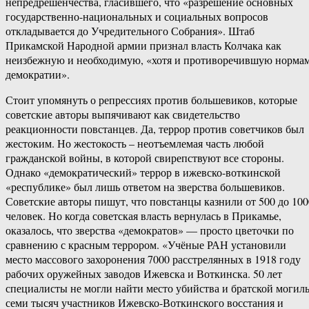
непредрешенчества, гласившего, что «разрешение основных
государственно-национальных и социальных вопросов
откладывается до Учредительного Собрания». Штаб
Прикамской Народной армии признал власть Колчака как
неизбежную и необходимую, «хотя и противоречившую норма
демократии».
Стоит упомянуть о репрессиях против большевиков, которые
советские авторы выпячивают как свидетельство
реакционности повстанцев. Да, террор против советчиков был
жестоким. Но жестокость – неотъемлемая часть любой
гражданской войны, в которой свирепствуют все стороны.
Однако «демократический» террор в ижевско-воткинской
«республике» был лишь ответом на зверства большевиков.
Советские авторы пишут, что повстанцы казнили от 500 до 100
человек. Но когда советская власть вернулась в Прикамье,
оказалось, что зверства «демократов» — просто цветочки по
сравнению с красным террором. «Учёные РАН установили
место массового захоронения 7000 расстрелянных в 1918 году
рабочих оружейных заводов Ижевска и Воткинска. 50 лет
специалисты не могли найти место убийства и братской могил
семи тысяч участников Ижевско-Воткинского восстания и