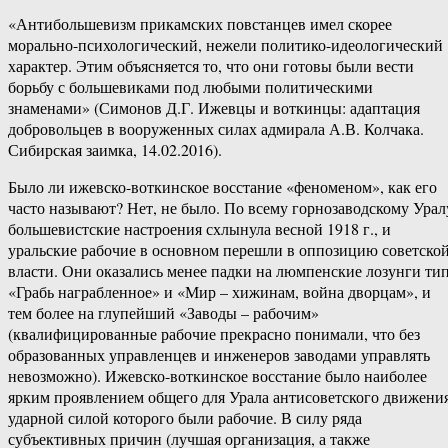
«Антибольшевизм прикамских повстанцев имел скорее
морально-психологический, нежели политико-идеологический
характер. Этим объясняется то, что они готовы были вести
борьбу с большевиками под любыми политическими
знаменами» (Симонов Д.Г. Ижевцы и воткинцы: адаптация
добровольцев в вооруженных силах адмирала А.В. Колчака.
Сибирская заимка, 14.02.2016).
Было ли ижевско-воткинское восстание «феноменом», как его
часто называют? Нет, не было. По всему горнозаводскому Урал
большевистские настроения схлынула весной 1918 г., и
уральские рабочие в основном перешли в оппозицию советско
власти. Они оказались менее падки на люмпенские лозунги ти
«Грабь награбленное» и «Мир – хижинам, война дворцам», и
тем более на глупейший «Заводы – рабочим»
(квалифицированные рабочие прекрасно понимали, что без
образованных управленцев и инженеров заводами управлять
невозможно). Ижевско-воткинское восстание было наиболее
ярким проявлением общего для Урала антисоветского движения
ударной силой которого были рабочие. В силу ряда
субъективных причин (лучшая организация, а также