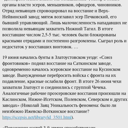
органы власти эсеров, меньшевиков, офицеров, чиновников.
Отряд невьянцев спровоцировал на восстание и Верх-
Нейвинский завод; мятеж возглавил эсер Печковский, его
бывший управляющий. Лишь малочисленность нападавших не
позволила невьянцам захватить Нижний Тагил. В итоге
восставшие числом 2,5-5 тыс. человек были блокированы
красными отрядами и постепенно разгромлены. Сыграл роль и
недостаток у восставших винтовок. …
19 июня начались бунты в Златоустовском уезде: «Союз
фронтовиков» поднял восстание на Саткинском заводе,
одновременно началось эсеровское восстание на Кусинском
заводе. Вынужденные перебросить войска с фронта на их
подавление, красные ослабили фронт. В итоге 26 июня чехи
захватили Златоуст и соединились с группой Чечека.
Аналогичные рабочие проэсеровские восстания произошли на
Каслинском, Нижне-Исетском, Полевском, Северском и других
заводах» (Николай Заяц Уникальность феномена: было ли
неизбежно Ижевско-Воткинское восстание?
https://scepsis.net/library/id_3501.html
).
«Поражению частей 3-й армии способствовали