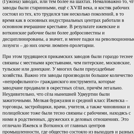
(Гужона) заводах, или тем более на шахтах. Немаловажно то, чт
заводы были старинными, ещё с XVIII века, и костяк рабочих
состоял из тех, кто трудился там несколько поколений, в то
время как в основных индустриальных центрах работали в
основном вчерашние крестьяне. В результате ижевские и
воткинские рабочие были более добросовестны и
дисциплинированы, а значит, и менее падки на революционны
лозунги – до них охочи люмпен-пролетарии.
При этом трудящиеся прикамских заводов были гораздо теснее
связаны с местными крестьянами, чем питерские, московские,
тульские или донецкие. У многих были приусадебные
хозяйства. Важно эти заводы производили большое количество
«непрофильного» гражданского инструмента, которые
заводчане продавали в окрестных сёлах, причём легально.
Неудивительно, что сёла нынешней Удмуртии были
зажиточными. Мелкая буржуазия и средний класс Ижевска –
торговцы, застройщики, врачи, учителя, а также чиновники и
полицейские тоже были тесно связаны с рабочими, находясь с
ними в родственных, дружеских и деловых отношениях. Это
отличало Ижевск и Воткинск от главных центров
промышленности, где общество состояло из выходцев и разных