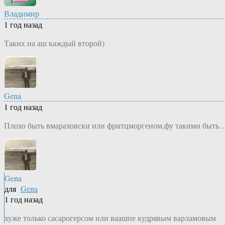
Владимир
1 год назад
Таких на аш каждый второй)
Gena
1 год назад
Плохо быть вмараховски или фритцморгеном,фу такими быть
Gena
для
Gena
1 год назад
хуже только сасарогерсом или ваашпе кудрявым варламовым