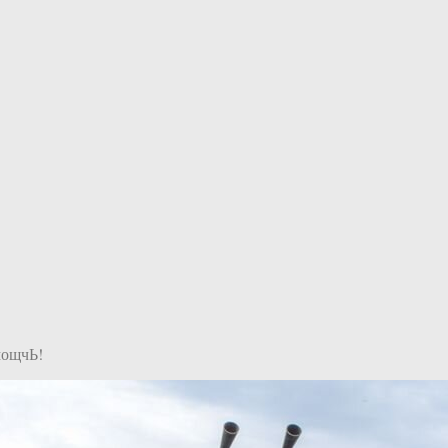
мощчЬ!