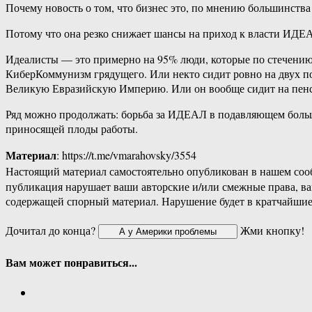
Почему новость о том, что бизнес это, по мнению большинства
Потому что она резко снижает шансы на приход к власти ИДЕ
Идеалисты — это примерно на 95% люди, которые по стечению о
КиберКоммунизм грядущего. Или некто сидит ровно на двух по
Великую Евразийскую Империю. Или он вообще сидит на пенсии
Ряд можно продолжать: борьба за ИДЕАЛ в подавляющем больши
приносящей плоды работы.
Материал
: https://t.me/vmarahovsky/3554
Настоящий материал самостоятельно опубликован в нашем соо
публикация нарушает ваши авторские и/или смежные права, в
содержащей спорный материал. Нарушение будет в кратчайшие
Дочитал до конца?
Жми кнопку!
Вам может понравиться...