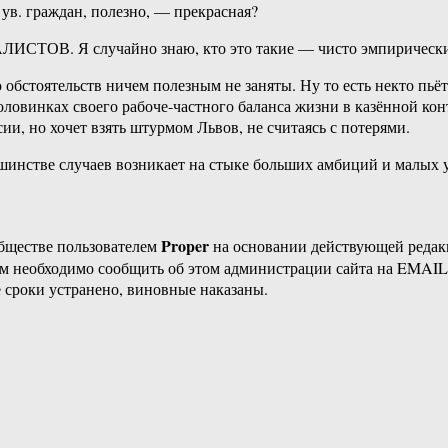
 ув. граждан, полезно, — прекрасная?
АЛИСТОВ. Я случайно знаю, кто это такие — чисто эмпирическ
бстоятельств ничем полезным не заняты. Ну то есть некто пьёт,
ловинках своего рабоче-частного баланса жизни в казённой конт
, но хочет взять штурмом Львов, не считаясь с потерями.
нстве случаев возникает на стыке больших амбиций и малых ус
Proper
бществе пользователем
на основании действующей реда
ам необходимо сообщить об этом администрации сайта на EMAI
 сроки устранено, виновные наказаны.