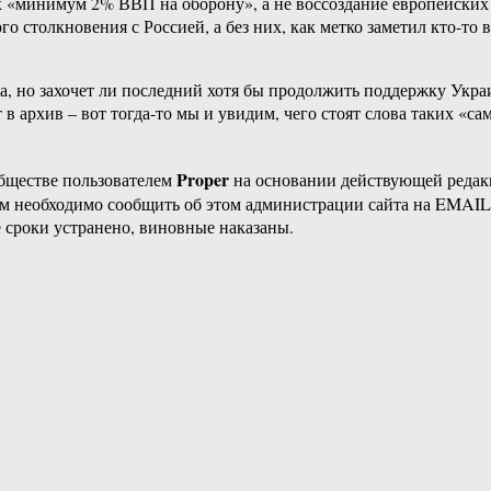
х «минимум 2% ВВП на оборону», а не воссоздание европейских
о столкновения с Россией, а без них, как метко заметил кто-то 
а, но захочет ли последний хотя бы продолжить поддержку Укр
т в архив – вот тогда-то мы и увидим, чего стоят слова таких «
Proper
бществе пользователем
на основании действующей реда
ам необходимо сообщить об этом администрации сайта на EMAI
 сроки устранено, виновные наказаны.