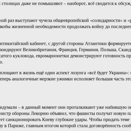
 столицах даже не помышляют – наоборот, всё сводится к обсуж
ой раз выступают чучела общеевропейской «солидарности» и «ре
о якобы жизненной необходимости продолжать войну до последнег
антикитайский кабинет, с другой стороны Атлантики формируетс
 зондируют Великобритания, Франция, Германия, Польша, Скан
сатого кукловода, евромарионетки демонстрируют готовность п
о.
площают в жизнь ещё один аспект лозунга «всё будет Украина»:
ерь аналогичные мерзкие ужимки исполняет большая часть этого
ридумали – в данный момент они проталкивают уже набившую о
министр обороны Лекорню объявил, что фашисты получат новую 
ует санкционировать Киеву глубокие удары. Чтобы придать теме
у в Париже, главным итогом которой стала договорённость соо