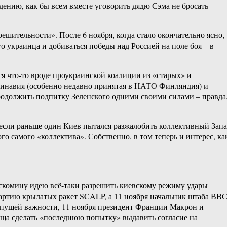
дению, как бы всем вместе уговорить дядю Сэма не бросать
шительности». После 6 ноября, когда стало окончательно ясно,
о украинца и добиваться победы над Россией на поле боя – в
я что-то вроде проукраинской коалиции из «старых» и
динавия (особенно недавно принятая в НАТО Финляндия) и
родолжить подпитку Зеленского одними своими силами – правда
 если раньше один Киев пытался разжалобить коллективный Зап
 самого «коллектива». Собственно, в том теперь и интерес, ка
скомину идею всё-таки разрешить киевскому режиму удары
партию крылатых ракет SCALP, а 11 ноября начальник штаба ВВ
 пущей важности, 11 ноября президент Франции Макрон и
бща сделать «последнюю попытку» выдавить согласие на