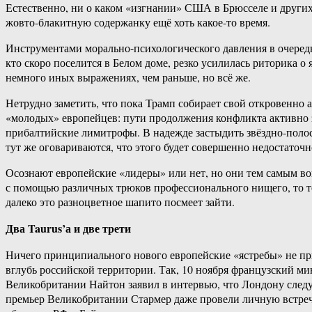
Естественно, ни о каком «изгнании» США в Брюсселе и других
жовто-блакитную содержанку ещё хоть какое-то время.
Инструментами морально-психологического давления в очередн
кто скоро поселится в Белом доме, резко усилилась риторика 
немного иных выражениях, чем раньше, но всё же.
Нетрудно заметить, что пока Трамп собирает свой откровенно 
«молодых» европейцев: пути продолжения конфликта активно
прибалтийские лимитрофы. В надежде застыдить звёздно-поло
тут же оговариваются, что этого будет совершенно недостаточн
Осознают европейские «лидеры» или нет, но они тем самым во
с помощью различных трюков профессионального нищего, то теп
далеко это разноцветное шапито посмеет зайти.
Два Taurus’а и две трети
Ничего принципиального нового европейские «ястребы» не п
вглубь российской территории. Так, 10 ноября французский 
Великобритании Найтон заявил в интервью, что Лондону след
премьер Великобритании Стармер даже провели личную встреч