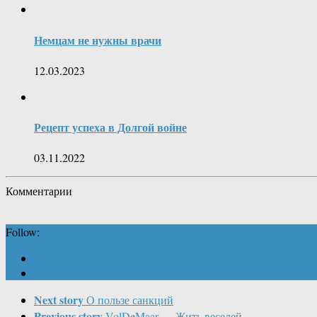
Немцам не нужны врачи
12.03.2023
Рецепт успеха в Долгой войне
03.11.2022
Комментарии
Follow:
Next story
О пользе санкций
Previous story
VolDeMaar — Жить веселей