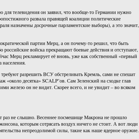
 для телевидения он заявил, что вообще-то Германии нужно
коропостижного развала правящей коалиции политические
враля назначены досрочные парламентские выборы), а это значит,
кратической партии Мерц, а он почему-то решил, что быть
о российские войска прекращают боевые действия и отступают,
ейчас Мерц рекламирует её вновь, уже как собственный «первый
а населения.
х требуют разрешить ВСУ обстреливать Кремль, сами не спешат
аж «около десятка» SCALP’ов. Сам Зеленский на сходке глав
ми железо он не видит. Скорее всего, и не увидит – во всяком
т раз не слышно. Весеннее посмешище Макрона не прошло
жонсона, которым сотрясать воздух ничего не стоит. А вот люди
оятельства непреодолимой силы, такие как наше ядерное оружие.