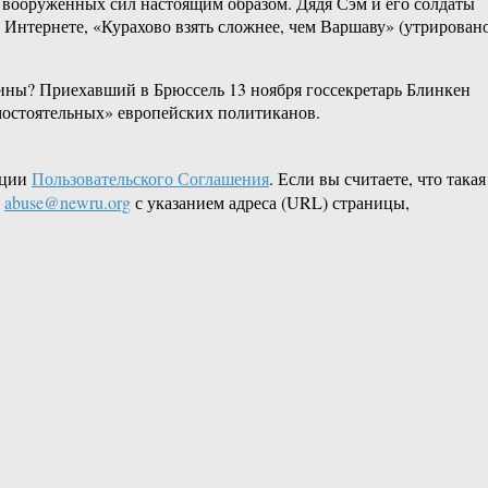
 вооружённых сил настоящим образом. Дядя Сэм и его солдаты
в Интернете, «Курахово взять сложнее, чем Варшаву» (утрировано
аины? Приехавший в Брюссель 13 ноября госсекретарь Блинкен
самостоятельных» европейских политиканов.
кции
Пользовательского Соглашения
. Если вы считаете, что такая
L
abuse@newru.org
с указанием адреса (URL) страницы,