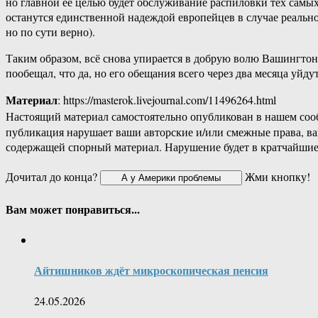
но главной её целью будет обслуживание распиловки тех самы
останутся единственной надеждой европейцев в случае реальног
но по сути верно).
Таким образом, всё снова упирается в добрую волю Вашингтон
пообещал, что да, но его обещания всего через два месяца уйду
Материал
: https://masterok.livejournal.com/11496264.html
Настоящий материал самостоятельно опубликован в нашем соо
публикация нарушает ваши авторские и/или смежные права, в
содержащей спорный материал. Нарушение будет в кратчайшие
Дочитал до конца?
Жми кнопку!
Вам может понравиться...
Айтишников ждёт микроскопическая пенсия
24.05.2026