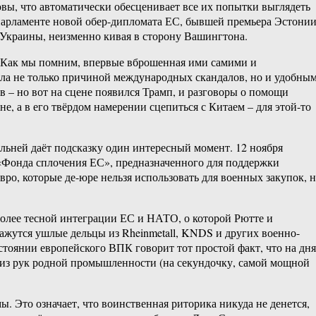
товы, что автоматически обесценивает все их попытки выглядеть
опарламенте новой обер-дипломата ЕС, бывшей премьера Эстони
 Украины, неизменно кивая в сторону Вашингтона.
. Как мы помним, впервые вброшенная ими самими и
ала не только причиной международных скандалов, но и удобны
 – но вот на сцене появился Трамп, и разговоры о помощи
, а в его твёрдом намерении сцепиться с Китаем – для этой-то
дальней даёт подсказку один интересный момент. 12 ноября
о «Фонда сплочения ЕС», предназначенного для поддержки
ро, которые де-юре нельзя использовать для военных закупок, 
 более тесной интеграции ЕС и НАТО, о которой Рютте и
кажутся ушлые дельцы из Rheinmetall, KNDS и других военно-
тоянии европейского ВПК говорит тот простой факт, что на дн
из рук родной промышленности (на секундочку, самой мощной
 Это означает, что воинственная риторика никуда не денется,