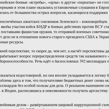
вропейские боевые «ястребы», «орлы» и другие «пернатые» не го
ктерными в этом плане оказались установочные слушания в Евр
нилась от большинства острых вопросов, касающихся поддержки
ежеиспечённых азиатских союзников Зеленского – южнокорейцев
а якобы участия войск КНДР в боевых действиях против ВСУ ст
 поставками фашистам оружия, то отправкой военных советников
т дело не в отношении нового-старого президента США к Украине
енные ресурсы.
жней перспективе, то скорее да, чем нет, а насчёт перспективы 
рорабатывает вопрос перераспределения средств так называемог
ороноспособности. Речь идёт о баснословных 392 миллиардах ев
 оказаться недостоверной, но она вполне укладывается в логику
облема здесь в том, что получателями бюджетных денег снова о
лиардов без особой пользы для дела. О реальном нынешнем сос
в Индии, расписавшись в невозможности получить артсистему 
любимым делом – развёртыванием широкой коррупционной схемы.