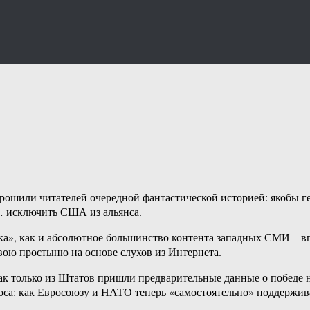
орошили читателей очередной фантастической историей: якобы 
 исключить США из альянса.
зка», как и абсолютное большинство контента западных СМИ – впр
вою простыню на основе слухов из Интернета.
е, как только из Штатов пришли предварительные данные о побед
оса: как Евросоюзу и НАТО теперь «самостоятельно» поддержив