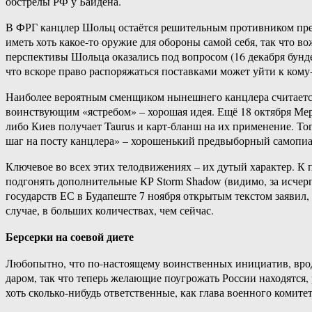
обстрелы РФ у Байдена.
В ФРГ канцлер Шольц остаётся решительным противником пред
иметь хоть какое-то оружие для обороны самой себя, так что 
перспективы Шольца оказались под вопросом (16 декабря бундес
что вскоре право распоряжаться поставками может уйти к кому
Наиболее вероятным сменщиком нынешнего канцлера считается
воинствующим «ястребом» – хорошая идея. Ещё 18 октября Ме
либо Киев получает Taurus и карт-бланш на их применение. То
шаг на посту канцлера» – хорошенький предвыборный самопиар
Ключевое во всех этих телодвижениях – их дутый характер. К 
подгонять дополнительные КР Storm Shadow (видимо, за исчер
государств ЕС в Будапеште 7 ноября открытым текстом заявил,
случае, в больших количествах, чем сейчас.
Берсерки на соевой диете
Любопытно, что по-настоящему воинственных инициатив, вро
даром, так что теперь желающие поугрожать России находятся, 
хоть сколько-нибудь ответственные, как глава военного комит