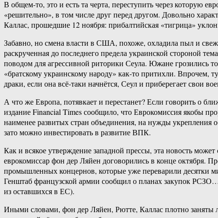
В общем-то, это и есть та черта, переступить через которую е
«решительно», в том числе друг перед другом. Довольно хара
Каллас, прошедшие 12 ноября: прибалтийская «тигрица» укло
Забавно, но смена власти в США, похоже, охладила пыл и св
раскрученная до последнего предела украинской стороной тем
поводом для агрессивной риторики Сеула. Южане грозились то
«братскому украинскому народу» как-то притихли. Впрочем, ту
драки, если она всё-таки начнётся, Сеул и приберегает свои во
А что же Европа, потявкает и перестанет? Если говорить о бли
издание Financial Times сообщило, что Еврокомиссия якобы п
наименее развитых стран объединения, на нужды укрепления об
зато можно инвестировать в развитие ВПК.
Как и всякое утверждение западной прессы, эта новость может
еврокомиссар фон дер Ляйен договорились в конце октября. Пр
промышленных концернов, которые уже переварили десятки мил
Генштаб французской армии сообщил о планах закупок РСЗО… 
из оставшихся в ЕС).
Иными словами, фон дер Ляйен, Рютте, Каллас плотно заняты 