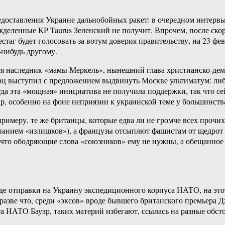
оставления Украине дальнобойных ракет: в очередном интервью
вожделенные КР Taurus Зеленский не получит. Впрочем, после с
таг будет голосовать за вотум доверия правительству, на 23 фе
-нибудь другому.
 наследник «мамы Меркель», нынешний глава христианско-демо
рц выступил с предложением выдвинуть Москве ультиматум: либ
гда эта «мощная» инициатива не получила поддержки, так что с
, особенно на фоне неприязни к украинской теме у большинств
примеру, те же британцы, которые едва ли не громче всех прочи
панием «излишков»), а французы отсыплют фашистам от щедрот 
 что ободряющие слова «союзников» ему не нужны, а обещанное и
де отправки на Украину экспедиционного корпуса НАТО, на это
разве что, среди «эксов» вроде бывшего британского премьера Д
ета НАТО Бауэр, таких материй избегают, ссылась на разные обст