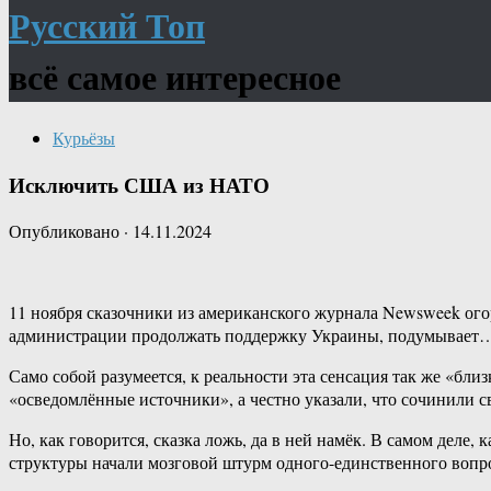
Русский Топ
всё самое интересное
Курьёзы
Исключить США из НАТО
Опубликовано
·
14.11.2024
11 ноября сказочники из американского журнала Newsweek ог
администрации продолжать поддержку Украины, подумывает…
Само собой разумеется, к реальности эта сенсация так же «бли
«осведомлённые источники», а честно указали, что сочинили с
Но, как говорится, сказка ложь, да в ней намёк. В самом дел
структуры начали мозговой штурм одного-единственного вопр