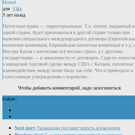
Hmm4
для
Vika
5 лет назад
Патентные права — территориальные. Т.е. патент, выданный в
одной стране, будет признаваться в другой стране только при
наличии специального международного договора (Европейска
патентная конвенция, Евразийская патентная конвенция и т.д.).
Внутри Китая с патентами всё весьма строго, а с другими
государствами — в зависимости от договоров. Судя по новост
о январской торговой сделке между США с Китаем, патентное
взаимодействие между ними было так себе. Что и приводило к
голословным утверждениям о воровстве…
Чтобы добавить комментарий, надо залогиниться.
Follow:
Next story
Украинцам поставят шерсть крокодилов
Previous story
С сыром комтэ двухлетней выдержки