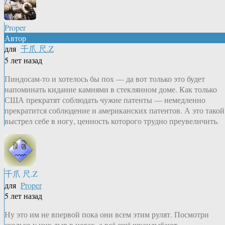
Proper
Автор
для
千爪 尺.Z
5 лет назад
Пиндосам-то и хотелось бы пох — да вот только это будет
напоминать кидание камнями в стеклянном доме. Как только
США прекратят соблюдать чужие патенты — немедленно
прекратится соблюдение и американских патентов. А это такой
выстрел себе в ногу, ценность которого трудно преувеличить.
千爪 尺.Z
для
Proper
5 лет назад
Ну это им не впервой пока они всем этим рулят. Посмотри
сколько у них дыр в ногах, а всё ещё шкандыбают