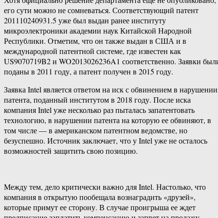
его сути можно не сомневаться. Соответствующий патент
201110240931.5 уже был выдан ранее институту
микроэлектроники академии наук Китайской Народной
Республики. Отметим, что он также выдан в США и в
международной патентной системе, где известен как
US9070719B2 и WO2013026236A1 соответственно. Заявки был
поданы в 2011 году, а патент получен в 2015 году.
Заявка Intel является ответом на иск с обвинением в нарушении
патента, поданный институтом в 2018 году. После иска
компания Intel уже несколько раз пыталась запатентовать
технологию, в нарушении патента на которую ее обвиняют, в
том числе — в американском патентном ведомстве, но
безуспешно. Источник заключает, что у Intel уже не осталось
возможностей защитить свою позицию.
Между тем, дело критически важно для Intel. Настолько, что
компания в открытую пообещала вознаградить «друзей»,
которые примут ее сторону. В случае проигрыша ее ждет
предписание заплатить компенсацию и запрет на продажу