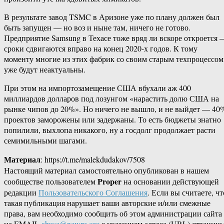
В результате завод TSMC в Аризоне уже по плану должен был
быть запущен — но воз и ныне там, ничего не готово.
Предприятие Samsung в Техасе тоже вряд ли вскоре откроется 
сроки сдвигаются вправо на конец 2020-х годов. К тому
моменту многие из этих фабрик со своим старым техпроцессом
уже будут неактуальны.
При этом на импортозамещение США вбухали аж 400
миллиардов долларов под лозунгом «нарастить долю США на
рынке чипов до 20%». Но ничего не вышло, и не выйдет — 40
проектов заморожены или задержаны. То есть бюджеты знатно
попилили, выхлопа никакого, ну а госдолг продолжает расти
семимильными шагами.
Материал
: https://t.me/malekdudakov/7508
Настоящий материал самостоятельно опубликован в нашем
Proper
сообществе пользователем
на основании действующей
редакции
Пользовательского Соглашения
. Если вы считаете, чт
такая публикация нарушает ваши авторские и/или смежные
права, вам необходимо сообщить об этом администрации сайта
на EMAIL
abuse@newru.org
с указанием адреса (URL) страницы