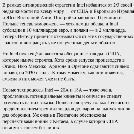
В рамках антикризисной стратегии Intel избавится от 2/3 своей
недвижимости по всему миру — от США и Европы до Израиля
и Юго-Восточной Азии. Постройка заводов в Германии и
Польше теперь заморожена — хотя немцы обещали Intel
субсидии в 10 миллиардов евро, а поляки — в 2 миллиарда.
Теперь Интелу придётся отказываться от этих государственных
грантов и возвращать уже полученные деньги обратно.
Но Intel пока ещё держится за обещанные заводы в США,
которые нынче строятся. Хотя сроки запуска производств в
Огайо, Нью-Мексико, Аризоне и Орегоне сдвигаются сильно
вправо, на 2030-е годы. К тому моменту, как они появятся,
смысла в них может уже и не быть.
Новые техпроцессы Intel — 20A и 18A — тоже очень
проблемные, потенциальные клиенты и сейчас не спешат
размещать на них заказы. Пошёл навстречу только Пентагон с
предоставлением трех миллиардов долларов на выпуск чипов
для оборонки. Уж очень в Пентагоне обеспокоены
перспективами войны с Китаем, в случае которой США
останутся совсем без чипов.