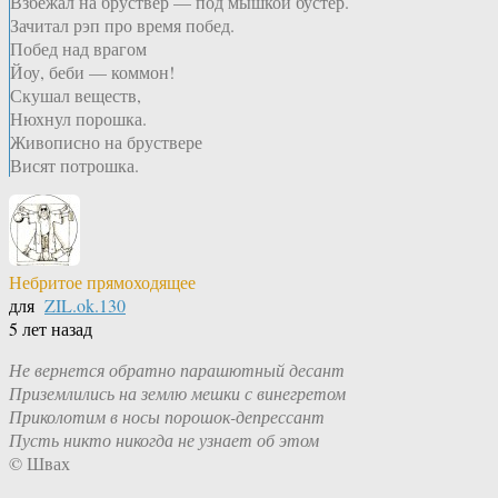
Взбежал на бруствер — под мышкой бустер.
Зачитал рэп про время побед.
Побед над врагом
Йоу, беби — коммон!
Скушал веществ,
Нюхнул порошка.
Живописно на бруствере
Висят потрошка.
Небритое прямоходящее
для
ZIL.ok.130
5 лет назад
Не вернется обратно парашютный десант
Приземлились на землю мешки с винегретом
Приколотим в носы порошок-депрессант
Пусть никто никогда не узнает об этом
© Швах