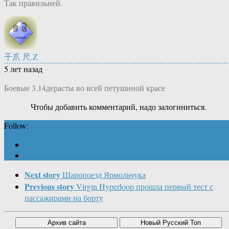
Так правильней.
千爪 尺.Z
5 лет назад
Боевые 3.14дерасты во всей петушиной красе
Чтобы добавить комментарий, надо залогиниться.
Follow:
Next story
Шаропоезд Ярмольчука
Previous story
Virgin Hyperloop прошла первый тест с
пассажирами на борту