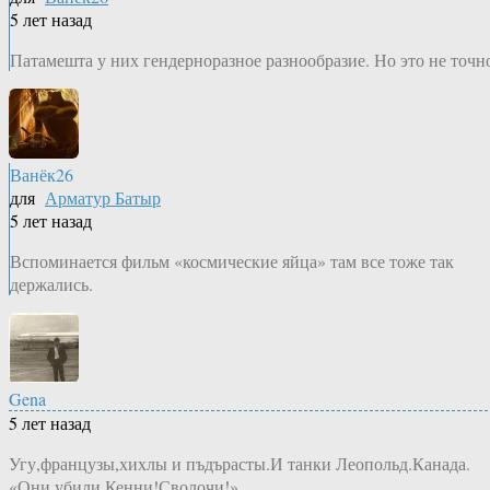
5 лет назад
Патамешта у них гендерноразное разнообразие. Но это не точн
Ванёк26
для
Арматур Батыр
5 лет назад
Вспоминается фильм «космические яйца» там все тоже так
держались.
Gena
5 лет назад
Угу,французы,хихлы и пъдърасты.И танки Леопольд.Канада.
«Они убили Кенни!Сволочи!» .