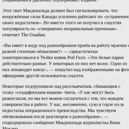
Этот твит Макдональда должен был сигнализировать, что
вооружённые силы Канады усиленно работают по «устранени
своих недостатков». Но вместо этого он получил в соцсетях
популярность по «совершенно неправильным причинам»,
отмечает The Guadian.
«Вы имеет в виду под разнообразием приём на работу мужчин 
разной степенью облысения?» — саркастически
поинтересовался в Twitter комик Роб Гилл. «Эти белые парни
действительно разные. У некоторых из них нет волос. Один из
них ненавидит кинзу», — пошутил над изображенными на фот
офицерами другой пользователь соцсети.
Некоторые подтрунивали над расплывчатым, сбивающим с
толку «солдафонским языком» твита. «У нас могут быть
разногласия, но мы все можем согласиться с тем, что жаждем
совершенства в работе. У нас, несомненно, сухо в горле из-за
недостатка операционного превосходства. Мы чувствуем
обезвоживания после разговоров о разнообразии», —
спародировала сообщение Макдональда журналистка Вики
Мокама.