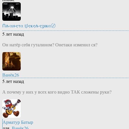
Ոሉαዙҿτα ಭҿҝҿሉҿʓяҝα〄
5 лет назад
Он натёр себя гуталином? Онетаки изменил ся?
Ванёк26
5 лет назад
А почему у них у всех кого видно ТАК сложены руки?
Арматур Батыр
для
Ванёк26