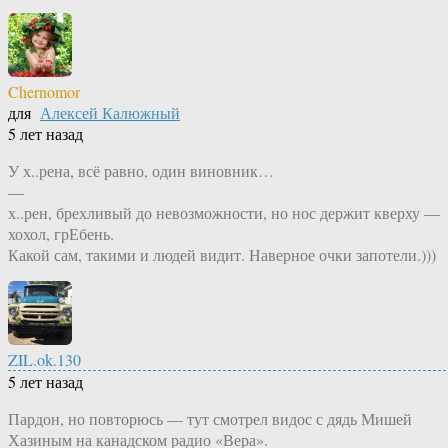
Chernomor
для
Алексей Калюжный
5 лет назад
У х..рена, всё равно, один виновник…
—
х..рен, брехливый до невозможности, но нос держит кверху —
хохол, грЕбень.
Какой сам, такими и людей видит. Наверное очки запотели.)))
ZIL.ok.130
5 лет назад
Пардон, но повторюсь — тут смотрел видос с дядь Мишей
Хазиным на канадском радио «Вера».