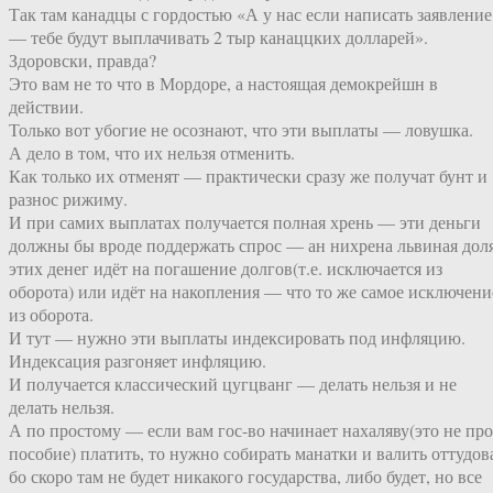
Так там канадцы с гордостью «А у нас если написать заявление
— тебе будут выплачивать 2 тыр канаццких долларей».
Здоровски, правда?
Это вам не то что в Мордоре, а настоящая демокрейшн в
действии.
Только вот убогие не осознают, что эти выплаты — ловушка.
А дело в том, что их нельзя отменить.
Как только их отменят — практически сразу же получат бунт и
разнос рижиму.
И при самих выплатах получается полная хрень — эти деньги
должны бы вроде поддержать спрос — ан нихрена львиная дол
этих денег идёт на погашение долгов(т.е. исключается из
оборота) или идёт на накопления — что то же самое исключени
из оборота.
И тут — нужно эти выплаты индексировать под инфляцию.
Индексация разгоняет инфляцию.
И получается классический цугцванг — делать нельзя и не
делать нельзя.
А по простому — если вам гос-во начинает нахаляву(это не про
пособие) платить, то нужно собирать манатки и валить оттудов
бо скоро там не будет никакого государства, либо будет, но все