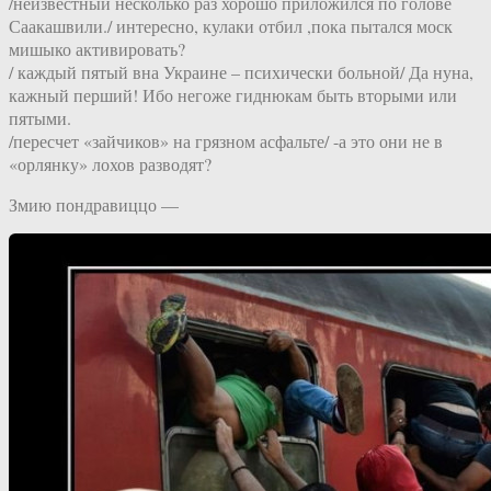
/неизвестный несколько раз хорошо приложился по голове
Саакашвили./ интересно, кулаки отбил ,пока пытался моск
мишыко активировать?
/ каждый пятый вна Украине – психически больной/ Да нуна,
кажный перший! Ибо негоже гиднюкам быть вторыми или
пятыми.
/пересчет «зайчиков» на грязном асфальте/ -а это они не в
«орлянку» лохов разводят?
Змию пондравиццо —