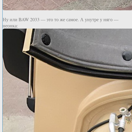
Ну или BAW 2033 — это то же самое. А унутре у няго —
неонка: