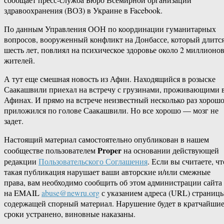
здравоохранения (ВОЗ) в Украине в Facebook.
По данным Управления ООН по координации гуманитарных
вопросов, вооруженный конфликт на Донбассе, который длитс
шесть лет, повлиял на психическое здоровье около 2 миллионо
жителей.
А тут еще смешная новость из Афин. Находящийся в розыске
Саакашвили приехал на встречу с грузинами, проживающими 
Афинах. И прямо на встрече неизвестный несколько раз хорош
приложился по голове Саакашвили. Но все хорошо — мозг не
задет.
Настоящий материал самостоятельно опубликован в нашем
Proper
сообществе пользователем
на основании действующей
редакции
Пользовательского Соглашения
. Если вы считаете, чт
такая публикация нарушает ваши авторские и/или смежные
права, вам необходимо сообщить об этом администрации сайта
на EMAIL
abuse@newru.org
с указанием адреса (URL) страницы
содержащей спорный материал. Нарушение будет в кратчайши
сроки устранено, виновные наказаны.