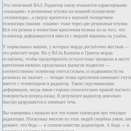
Это типичный ВАЗ. Радиатор снизу втыкается характерными
«пальцами» в резиновые втулки на нижней поперечине
«телевизора», а сверху крепится к верхней поперечине
телевизора такими «ушами» тоже через две резиновые втулки.
Вся эта резина и нежесткие крепления нужны из-за того, что
телевизор деформируется вместе с мордой машины на ухабах.
У нормальных машин, у которых морда достаточно жесткая —
это работает норм. Но у ВАЗа Калины и Гранты морда
ослаблена, чтобы предотвратить усталостные трещины в месте
крепления нижних продольных рычагов подвески —
соответственно телевизор гнется сильно, и подвижности на
резинках не хватает — четыре точки крепления начинают гнут
вместе с телевизором и радиатор. Такие скручивающие
деформации, когда левая сторона относительно правой пытаетс
повернуться вперед-назад. В результате радиатор довольно
быстро разрушается и начинает течь.
Вы наверняка слышали все эти плачи тазоводов про текущие
радиаторы. Поскольку многие из этих людей скорбны умом, он
думают, что беда — в плохом качестве радиаторов. А беда — в
хреновом качестве проектирования.