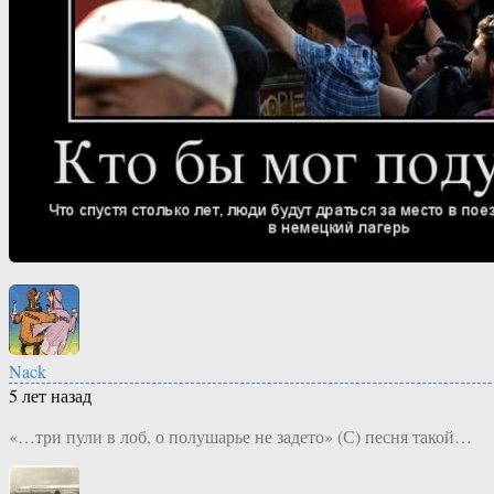
Nack
5 лет назад
«…три пули в лоб, о полушарье не задето» (С) песня такой…