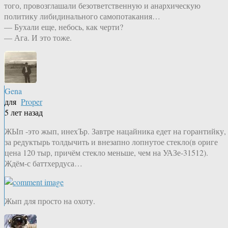
того, провозглашали безответственную и анархическую
политику либидинального самопотакания…
— Бухали еще, небось, как черти?
— Ага. И это тоже.
Gena
для
Proper
5 лет назад
ЖЫп -это жып, инехЪр. Завтре нацайника едет на горантийку,
за редуктырь толдычить и внезапно лопнутое стекло(в ориге
цена 120 тыр, причём стекло меньше, чем на УАЗе-31512).
Ждём-с баттхердуса…
Жып для просто на охоту.