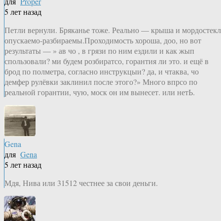
для
Proper
5 лет назад
Петли вернули. Бряканье тоже. Реально — крыша и мордостек
опускаемо-разбираемы.Проходимость хороша, доо, но вот
результаты — » ав чо , в грязи по ним ездили и как жып
спользовали? ми будем розбиратсо, горантия ли это. и ещё в
брод по полметра, согласно инструкцыи? да, и чтаква, чо
демфер рулёвки заклинил после этого?» Много впрсо по
реальной горантии, чую, моск он им вынесет. или нетЬ.
Gena
для
Gena
5 лет назад
Мдя, Нива или 31512 честнее за свои деньги.