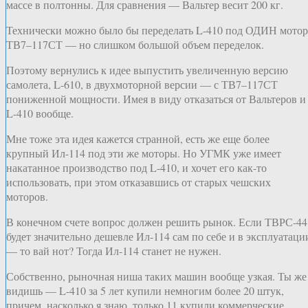
массе в полтонны. Для сравнения — Вальтер весит 200 кг.
Технически можно было бы переделать L-410 под ОДИН мотор
ТВ7–117СТ — но слишком большой объем переделок.
Поэтому вернулись к идее выпустить увеличенную версию
самолета, L-610, в двухмоторной версии — с ТВ7–117СТ
пониженной мощности. Имея в виду отказаться от Вальтеров и
L-410 вообще.
Мне тоже эта идея кажется странной, есть же еще более
крупный Ил-114 под эти же моторы. Но УГМК уже имеет
накатанное производство под L-410, и хочет его как-то
использовать, при этом отказавшись от старых чешских
моторов.
В конечном счете вопрос должен решить рынок. Если ТВРС-44
будет значительно дешевле Ил-114 сам по себе и в эксплуатаци
— то вай нот? Тогда Ил-114 станет не нужен.
Собственно, рыночная ниша таких машин вообще узкая. Ты же
видишь — L-410 за 5 лет купили немногим более 20 штук,
причем, насколько я знаю, только 11 купили коммерческие