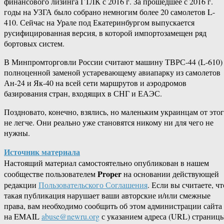
финансового лизинга ГТЛК с 2016 г. За прошедшее с 2016 г.
годы на УЗГА было собрано немногим более 20 самолетов L-
410. Сейчас на Урале под Екатеринбургом выпускается
русифицированная версия, в которой импортозамещен ряд
бортовых систем.
В Минпромторговли России считают машину ТВРС-44 (L-610)
полноценной заменой устаревающему авиапарку из самолетов
Ан-24 и Як-40 на всей сети маршрутов и аэродромов
базирования стран, входящих в СНГ и ЕАЭС.
Поздновато, конечно, взялись, но маленьким украинцам от это
не легче. Они реально уже становятся никому ни для чего не
нужны.
Источник материала
Настоящий материал самостоятельно опубликован в нашем
Proper
сообществе пользователем
на основании действующей
редакции
Пользовательского Соглашения
. Если вы считаете, чт
такая публикация нарушает ваши авторские и/или смежные
права, вам необходимо сообщить об этом администрации сайта
на EMAIL
abuse@newru.org
с указанием адреса (URL) страницы