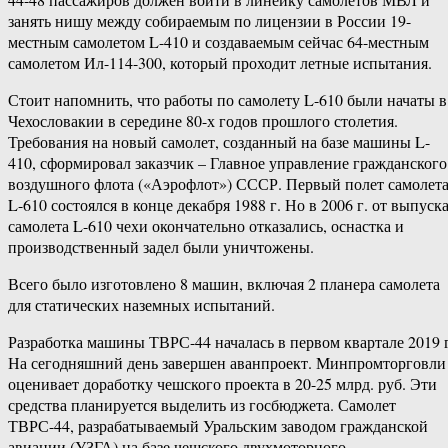
занять нишу между собираемым по лицензии в России 19-
местным самолетом L-410 и создаваемым сейчас 64-местным
самолетом Ил-114-300, который проходит летные испытания.
Стоит напомнить, что работы по самолету L-610 были начаты в
Чехословакии в середине 80-х годов прошлого столетия.
Требования на новый самолет, созданный на базе машины L-
410, сформировал заказчик – Главное управление гражданского
воздушного флота («Аэрофлот») СССР. Первый полет самолет
L-610 состоялся в конце декабря 1988 г. Но в 2006 г. от выпуск
самолета L-610 чехи окончательно отказались, оснастка и
производственный задел были уничтожены.
Всего было изготовлено 8 машин, включая 2 планера самолета
для статических наземных испытаний.
Разработка машины ТВРС-44 началась в первом квартале 2019 г
На сегодняшний день завершен аванпроект. Минпромторговли
оценивает доработку чешского проекта в 20-25 млрд. руб. Эти
средства планируется выделить из госбюджета. Самолет
ТВРС-44, разрабатываемый Уральским заводом гражданской
авиации (УЗГА) на базе чешского двухмоторного