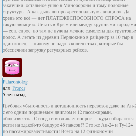
заказчики, остальное ушло в Минобороны и тому подобные
структуры. А как дышали про «региональную авиацию». Да
хрень это всё — нет ПЛАТЕЖЕСПОСОБНОГО СПРОСА на
такую авиацию. Летать в Крым или между крупными городам
— есть спрос, но там не нужны мелкие самолеты для грунтовы
полос. А летать из деревни Пердюкино в райцентр за 10 тыр в
один конец — никому не надо в количествах, которые бы
обеспечили загрузку регулярных рейсов.
Palaeontolog
для
Proper
5 лет назад
Грубокая убыточность и дотационность перевозок даже на Ан-
с его одним поршневым двиглом и 12 пассажирами,
общеизвестна. Отсюда и возникает вопрос — куда собираются
везти на эдакой-то бандуре 48 паксов!? Это же Ан-24 и Ту-124
по пассажировместимости! Всего на 12 физиономий