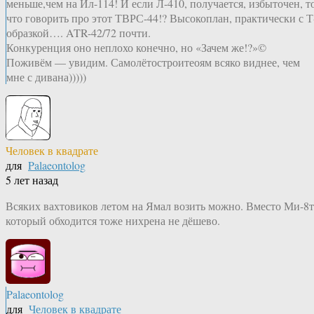
меньше,чем на Ил-114! И если Л-410, получается, избыточен, т
что говорить про этот ТВРС-44!? Высокоплан, практически с Т
образкой…. ATR-42/72 почти.
Конкуренция оно неплохо конечно, но «Зачем же!?»©
Поживём — увидим. Самолётостроитеоям всяко виднее, чем
мне с дивана)))))
Человек в квадрате
для
Palaeontolog
5 лет назад
Всяких вахтовиков летом на Ямал возить можно. Вместо Ми-8т
который обходится тоже нихрена не дёшево.
Palaeontolog
для
Человек в квадрате