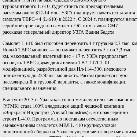
турбовинтового L-610, будет стоить по предварительным
расчетам около $12-14 млн. УЗГА планирует начать испытания
самолета ТВРС-44 (L-610) в 2022 г. С 2024 г. планируется начат
серийное производство самолета. Об этом заявил СМИ
рассказал генеральный директор УЗГА Вадим Бадеха.
Самолет L-610 был способен перевозить 4 т груза на 2,7 тыс. км
Новый ТВРС мощнее — он сможет перевозить 5 т на 3,3 тыс.
км, максимальный взлетный вес – 17 т. УЗГА предполагает
оснащать ТВРС двумя двигателями ТВ7–117СТ-01 –
модификацией, разработанной для Ил-114–300, имеющего
пониженную до 2250 л.с. мощность. Рассматривается грузо-
пассажирский и грузовой варианты, а также модификации
специального назначения.
В августе 2013 г. Уральская горно-металлургическая компания
(УГМК) стала 100% владельцем акций чешской компании
«Эйркрафт Индастриз (Aircraft Industries)», которая серийно
строит L-410. Программа по поставкам отечественным
авиакомпаниям самолетов МВЛ L-410 крупноузловой
лицензионной сборки на Урале осуществляется через механизм