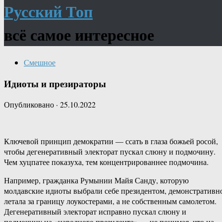
Русский Топ
всё самое интересное
Смешное
Идиоты и презираторы
Опубликовано
·
25.10.2022
Ключевой принцип демократии — ссать в глаза божьей росой,
чтобы дегенеративный электорат пускал слюну и подмочину.
Чем хуцпатее показуха, тем концентрированнее подмочина.
Например, гражданка Румынии Майя Санду, которую
молдавские идиоты выбрали себе президентом, демонстративн
летала за границу лоукостерами, а не собственным самолетом.
Дегенеративный электорат исправно пускал слюну и
подмочину на «народного президента» — не понимая, что на