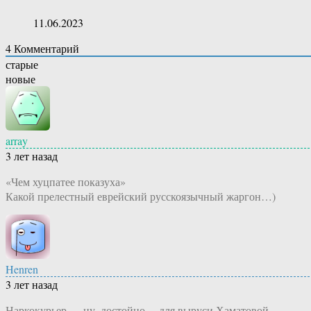
11.06.2023
4
Комментарий
старые
новые
array
3 лет назад
«Чем хуцпатее показуха»
Какой прелестный еврейский русскоязычный жаргон…)
Henren
3 лет назад
Наркокурьер — ну, достойно… для выруси Хаматовой.