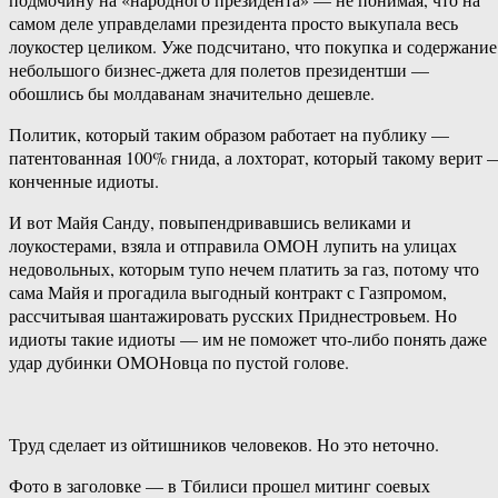
самом деле управделами президента просто выкупала весь
лоукостер целиком. Уже подсчитано, что покупка и содержание
небольшого бизнес-джета для полетов президентши —
обошлись бы молдаванам значительно дешевле.
Политик, который таким образом работает на публику —
патентованная 100% гнида, а лохторат, который такому верит 
конченные идиоты.
И вот Майя Санду, повыпендривавшись великами и
лоукостерами, взяла и отправила ОМОН лупить на улицах
недовольных, которым тупо нечем платить за газ, потому что
сама Майя и прогадила выгодный контракт с Газпромом,
рассчитывая шантажировать русских Приднестровьем. Но
идиоты такие идиоты — им не поможет что-либо понять даже
удар дубинки ОМОНовца по пустой голове.
Труд сделает из ойтишников человеков. Но это неточно.
Фото в заголовке — в Тбилиси прошел митинг соевых