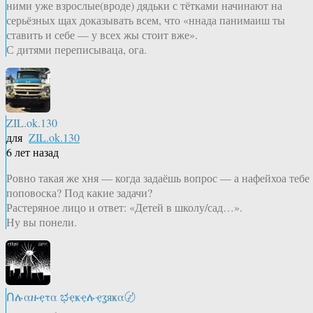
ними уже взрослые(вроде) дядьки с тётками начинают на
серьёзных щах доказывать всем, что «ннада панимаиш ты
ставить и себе — у всех жы стоит вже».
С дитями переписываца, ога.
ZIL.ok.130
для
ZIL.ok.130
6 лет назад
Ровно такая же хня — когда задаёшь вопрос — а нафейхоа тебе
поповоска? Под какие задачи?
Растеряное лицо и ответ: «Детей в школу/сад…».
Ну вы понели.
Ոሉαዙҿτα ಭҿҝҿሉҿʓяҝα〄