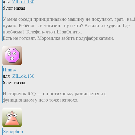
для
ZIL.ok.130
6 лет назад
У меня соседи принципиально машину не покупают, грят.. на..
нужно. Ребёног .. в магазин.. ну и что? Встали и схудели. Где
проблема? Телефон- что пЫ звОнить..
Есть не готовят. Морозилка забита полуфабрикатами.
Hmm4
для
ZIL.ok.130
6 лет назад
И старичок ICQ — он потихоньку развивается и с
функционалом у него тоже неплохо.
Xenophob