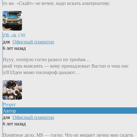
то же. «Скайт» не вечен, надо искать альтернативу.
ZIL.ok.130
для
Офисный планктон
6 лет назад
Нууу, попёрло гогно разноэ по трюбам…
авай терь выяснять — кому принадлежыт Вастап и чош оне
зЛОЛдеи мимо писюароф цыкают…
Proper
Автор
для
Офисный планктон
6 лет назад
Понятное дело, M$ — гогно. Что не мешает лично мне сидеть