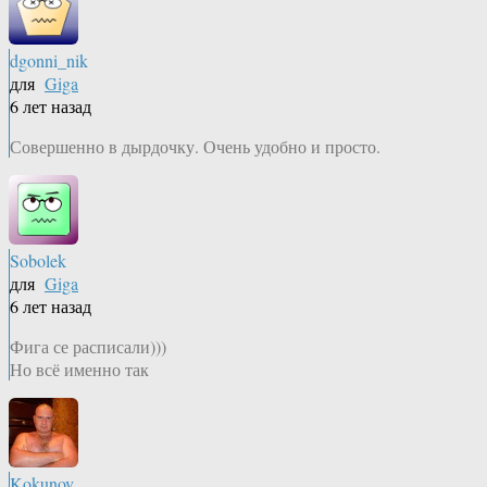
dgonni_nik
для
Giga
6 лет назад
Совершенно в дырдочку. Очень удобно и просто.
Sobolek
для
Giga
6 лет назад
Фига се расписали)))
Но всё именно так
Kokunov