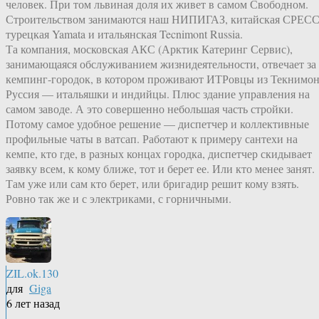
человек. При том львиная доля их живет в самом Свободном.
Строительством занимаются наш НИПИГАЗ, китайская СРЕСС
турецкая Yamata и итальянская Tecnimont Russia.
Та компания, московская АКС (Арктик Катеринг Сервис),
занимающаяся обслуживанием жизнидеятельности, отвечает за
кемпинг-городок, в котором проживают ИТРовцы из Текнимо
Руссия — итальяшки и индийцы. Плюс здание управления на
самом заводе. А это совершенно небольшая часть стройки.
Потому самое удобное решение — диспетчер и коллективные
профильные чаты в ватсап. Работают к примеру сантехи на
кемпе, кто где, в разных концах городка, диспетчер скидывает
заявку всем, к кому ближе, тот и берет ее. Или кто менее занят.
Там уже или сам кто берет, или бригадир решит кому взять.
Ровно так же и с электриками, с горничными.
ZIL.ok.130
для
Giga
6 лет назад