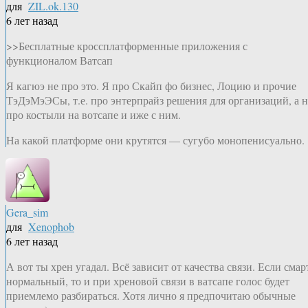
для
ZIL.ok.130
6 лет назад
>>Бесплатные кроссплатформенные приложения с
функционалом Ватсап
Я кагюэ не про это. Я про Скайп фо бизнес, Лоцию и прочие
ТэДэМэЭСы, т.е. про энтерпрайз решения для организаций, а н
про костыли на вотсапе и иже с ним.
На какой платформе они крутятся — сугубо монопенисуально.
Gera_sim
для
Xenophob
6 лет назад
А вот ты хрен угадал. Всё зависит от качества связи. Если смар
нормальный, то и при хреновой связи в ватсапе голос будет
приемлемо разбираться. Хотя лично я предпочитаю обычные