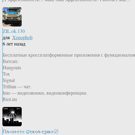
ZIL.ok.130
для
Xenophob
6 лет назад
Бесплатные кроссплатформенные приложения с функционало
Ватсап:
Hangouts
Tox
Signal
Trillian — чат.
Imo — видеозвонки, видеоконференции.
Riot.im
Ոሉαዙҿτα ಭҿҝҿሉҿʓяҝα〄