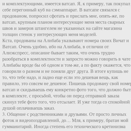
и комплектующими, имеется ватсап. Я, к примеру, так покупал
себе перегонный куб на сэмоаппарат. В ватсапе связался с
продованом, попросил сфотать и прислать мне, опять-же, по
ватсап, крупным планом интересующие меня места сварных
швов и замеров штангелем не указанных на сайте магазина
толщин стенок у интересующих меня моделей.
Кста, продованы на Алибаба указывают номера своих Вичат и
Ватсап. Очень удобно, ибо на Алибаба, в отличии от
Алиэкспресс, описание бывает таким, что очень трудно
разобраться в комплектности и запросто можно говорить в чате
Алибабы вроде бы об одном и том-же, а по факту окажется, что
говорили о разном и не поняли друг друга. В итоге купишь не
то, что тебе надо, и ладно еще если это дешевая вещь, как
правило, это совсем не дешевое. Пишешь продовану свой номе
ватсап и скидываешь ему конкретно фото того, что должно быт
в комплекте, с просьбой, чтобы он перед отправкой заказа
скинул тебе фото того, что отсылает. И уже тогда со спокойной
душой оплачиваешь заказ.
3. Общение с родственниками и друзьями. От просто личных
фоток и видеопоздравлений, до… Мля, к примеру, братан мой
гумманитарий. Иногда степень его технического кретинизма