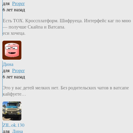
для
Proper
6 лет назад
Есть TOX. Кроссплатформ. Шифруеца. Интерфейс каг по мню
— получше Скайпа и Ватсапа.
еси хочеца.
Дина
для
Proper
6 лет назад
Это у вас детей мелких нет. Без родительских чатов в ватсапе
кайфуете…
ZIL.ok.130
для
Дина