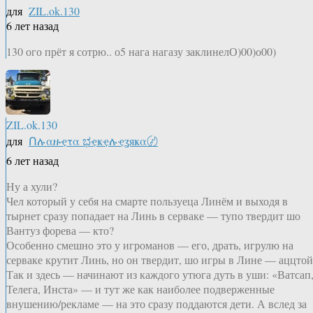
для
ZIL.ok.130
6 лет назад
130 ого прёт я сотрю.. о5 нага нагазу заклинелО)00)о00)
ZIL.ok.130
для
Ոሉαዙҿτα ಭҿҝҿሉҿʓяҝα〄
6 лет назад
Ну а хули?
Чел который у себя на смарте пользуеца Линём и выходя в
тырнет сразу попадает на Линь в серваке — тупо твердит шо
Вантуз форева — кто?
Особенно смешно это у игроманов — его, драть, игрулю на
серваке крутит Линь, но он твердит, шо игры в Лине — аццтой
Так и здесь — начинают из каждого утюга дуть в уши: «Ватсап
Телега, Инста» — и тут же как наиболее подверженные
внушению/рекламе — на это сразу поддаются дети. А вслед за