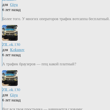
для
Giga
6 лет назад
Более того. У многих операторов трафик вотсаппа бесплатный.
ZIL.ok.130
для
Kokunov
6 лет назад
А трафик браузеров — ппц какой платный?
ZIL.ok.130
для
Giga
6 лет назад
Вот вся твоя простынка — начинается словами: