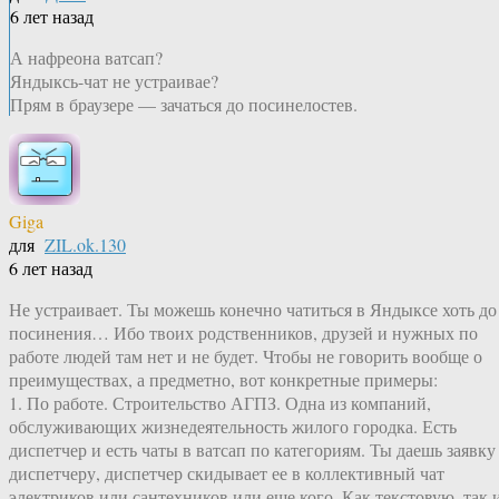
6 лет назад
А нафреона ватсап?
Яндыксь-чат не устраивае?
Прям в браузере — зачаться до посинелостев.
Giga
для
ZIL.ok.130
6 лет назад
Не устраивает. Ты можешь конечно чатиться в Яндыксе хоть до
посинения… Ибо твоих родственников, друзей и нужных по
работе людей там нет и не будет. Чтобы не говорить вообще о
преимуществах, а предметно, вот конкретные примеры:
1. По работе. Строительство АГПЗ. Одна из компаний,
обслуживающих жизнедеятельность жилого городка. Есть
диспетчер и есть чаты в ватсап по категориям. Ты даешь заявку
диспетчеру, диспетчер скидывает ее в коллективный чат
электриков или сантехников или еще кого. Как текстовую, так 