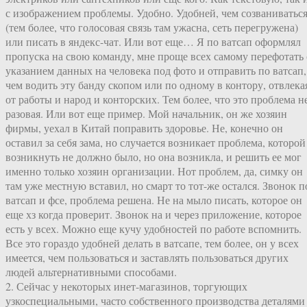
с изображением проблемы. Удобно. Удобней, чем созваниватьс
(тем более, что голосовая связь там ужасна, сеть перегружена)
или писать в яндекс-чат. Или вот еще… Я по ватсап оформлял
пропуска на свою команду, мне проще всех самому перефотать 
указанием данных на человека под фото и отправить по ватсап,
чем водить эту банду скопом или по одному в контору, отвлека
от работы и народ и конторских. Тем более, что это проблема н
разовая. Или вот еще пример. Мой начальник, он же хозяин
фирмы, уехал в Китай поправить здоровье. Не, конечно он
оставил за себя зама, но случается возникает проблема, которой
возникнуть не должно было, но она возникла, и решить ее мог
именно только хозяин организации. Нот проблем, да, симку он
там уже местную вставил, но смарт то тот-же остался. Звонок п
ватсап и фсе, проблема решена. Не на мыло писать, которое он
еще хз когда проверит. Звонок на и через приложение, которое
есть у всех. Можно еще кучу удобностей по работе вспомнить.
Все это гораздо удобней делать в ватсапе, тем более, он у всех
имеется, чем пользоваться и заставлять пользоваться других
людей альтернативными способами.
2. Сейчас у некоторых инет-магазинов, торгующих
узкоспециальными, часто собственного производства деталями