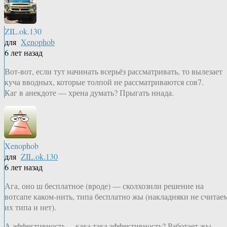
ZIL.ok.130
для
Xenophob
6 лет назад
Вот-вот, если тут начинать всерьёз рассматривать, то вылезает
куча вводных, которые толпой не рассматриваются сов7.
Каг в анекдоте — хрена думать? Прыгать ннада.
Xenophob
для
ZIL.ok.130
6 лет назад
Ага, оно ш бесплатное (вроде) — сколхозили решение на
вотсапе каком-нить, типа бесплатно жы (накладняки не считаем
их типа и нет).
А эффективность… кака така эффективность? Работает жы…