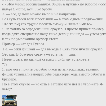
< <
Ибо твоих родственников, друзей и нужных по работе люде
там(в Я-чате) нет и не будет.
А — всё, дальше можно было и не напрягаца.
Вся суть твоей всей простынки — в этом одном предложении.
Это же п-ц как трудно послать смс-ку «Глянь в Я-чате».
Я не топлю за определённый браузер, я просто привёл пример,
когда даже специально ваще ничо делоць ниннада — у тебя уж
и так по умолчанию браузер стоит.
Пример — чат для Гугола.
нужен
Т.е. — секи фишкан — для выхода в Сеть тебе
браузер.
Это раз. В браузере сразу уже есть чат — два.
Нееее, драть, ннада ищё сверьху приблуду установеть.
???
Я ещё могу понять разработчиков из за нескольких важных
фишек устанавливающих себе редакторы кода вместо работы в
браузере.
Но в этом случае — чо есть в ватсапе чего нет в Гугол-чате(Я-
чате)?