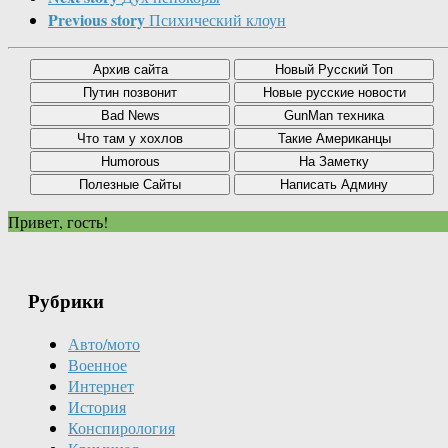
Previous story
Психический клоун
Привет, гость!
Рубрики
Авто/мото
Военное
Интернет
История
Конспирология