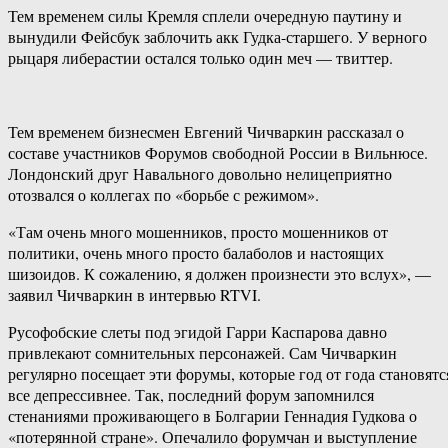
Тем временем силы Кремля сплели очередную паутину и
вынудили Фейсбук заблочить акк Гудка-старшего. У верного
рыцаря либерастии остался только один меч — твиттер.
Тем временем бизнесмен Евгений Чичваркин рассказал о
составе участников Форумов свободной России в Вильнюсе.
Лондонский друг Навального довольно нелицеприятно
отозвался о коллегах по «борьбе с режимом».
«Там очень много мошенников, просто мошенников от
политики, очень много просто балаболов и настоящих
шизоидов. К сожалению, я должен произнести это вслух», —
заявил Чичваркин в интервью RTVI.
Русофобские слеты под эгидой Гарри Каспарова давно
привлекают сомнительных персонажей. Сам Чичваркин
регулярно посещает эти форумы, которые год от года становятс
все депрессивнее. Так, последний форум запомнился
стенаниями проживающего в Болгарии Геннадия Гудкова о
«потерянной стране». Опечалило форумчан и выступление