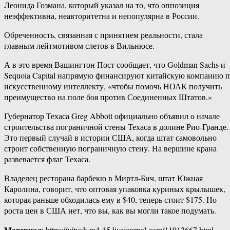
Леонида Гозмана, который указал на то, что оппозиция
неэффективна, неавторитетна и непопулярна в России.
Обреченность, связанная с принятием реальности, стала
главным лейтмотивом слетов в Вильнюсе.
А в это время Вашингтон Пост сообщает, что Goldman Sachs и
Sequoia Capital напрямую финансируют китайскую компанию 
искусственному интеллекту, «чтобы помочь НОАК получить
преимущество на поле боя против Соединенных Штатов.»
Губернатор Техаса Greg Abbott официально объявил о начале
строительства пограничной стены Техаса в долине Рио-Гранде.
Это первый случай в истории США, когда штат самовольно
строит собственную пограничную стену. На вершине крана
развевается флаг Техаса.
Владелец ресторана барбекю в Миртл-Бич, штат Южная
Каролина, говорит, что оптовая упаковка куриных крылышек,
которая раньше обходилась ему в $40, теперь стоит $175. Но
роста цен в США нет, что вы, как вы могли такое подумать.
Материал
: https://vityok-m4-15.livejournal.com/11912667.html