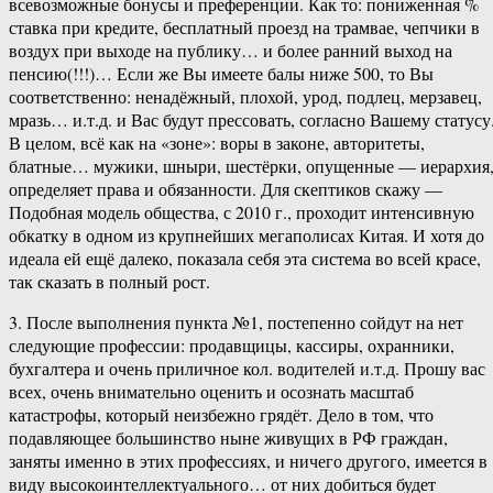
всевозможные бонусы и преференции. Как то: пониженная %
ставка при кредите, бесплатный проезд на трамвае, чепчики в
воздух при выходе на публику… и более ранний выход на
пенсию(!!!)… Если же Вы имеете балы ниже 500, то Вы
соответственно: ненадёжный, плохой, урод, подлец, мерзавец,
мразь… и.т.д. и Вас будут прессовать, согласно Вашему статусу
В целом, всё как на «зоне»: воры в законе, авторитеты,
блатные… мужики, шныри, шестёрки, опущенные — иерархия
определяет права и обязанности. Для скептиков скажу —
Подобная модель общества, с 2010 г., проходит интенсивную
обкатку в одном из крупнейших мегаполисах Китая. И хотя до
идеала ей ещё далеко, показала себя эта система во всей красе,
так сказать в полный рост.
3. После выполнения пункта №1, постепенно сойдут на нет
следующие профессии: продавщицы, кассиры, охранники,
бухгалтера и очень приличное кол. водителей и.т.д. Прошу вас
всех, очень внимательно оценить и осознать масштаб
катастрофы, который неизбежно грядёт. Дело в том, что
подавляющее большинство ныне живущих в РФ граждан,
заняты именно в этих профессиях, и ничего другого, имеется в
виду высокоинтеллектуального… от них добиться будет