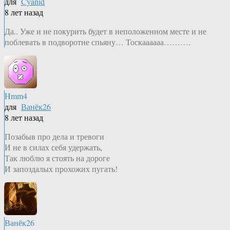
для
Cyanid
8 лет назад
Да.. Уже и не покурить будет в неположенном месте и не
поблевать в подворотне спьяну… Тоскаааааа……….
Hmm4
для
Ванёк26
8 лет назад
Позабыв про дела и тревоги
И не в силах себя удержать,
Так люблю я стоять на дороге
И запоздалых прохожих пугать!
Ванёк26