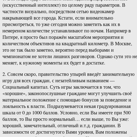
(искусственный интеллект) по целому ряду параметров. В
частности визуально, посредством сетью видеокамер
накрывающей все города. Кстати, если внимательно
присмотреться, то уже сегодня можно заметить как их в
немереном количестве устанавливают по ночам. Например в
Питере, я просто был поражён масштабом мероприятия и
количеством объективов на квадратный километр. В Москве,
это не так было заметно, вероятно перед выборами и
чемпионатом не хотели лишних разговоров. Однако сути это н
меняет, к нужному моменты их будет в достатке.
2. Совсем скоро, правительство упырей введёт занимательную
игру для всех граждан, с незатейливым названием —
Социальный капитал. Суть игры заключается в том, что
«хорошие», законопослушные граждане могут улучшить своё
материальное положение с помощью бонусов за поведение и
лояльность к власти. Подразумевается некая градуированная
шкала от 0 до 1000 баллов. Условно, если Вы имеете при 500
баллов, то Вы просто нормальный… если выше, то Вы уже:
хороший, замечательный, отличный и.т.д. гражданин. В
зависимости от достигнутого Вами уровня, Вам положены