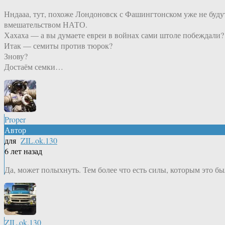
Нндааа, тут, похоже Лондоновск с Фашингтонском уже не будут
вмешательством НАТО.
Хахаха — а вы думаете евреи в войнах сами штоле побеждали?
Итак — семиты против тюрок?
Знову?
Достаём семки…
Proper
Автор
для
ZIL.ok.130
6 лет назад
Да, может полыхнуть. Тем более что есть силы, которым это бы
ZIL.ok.130