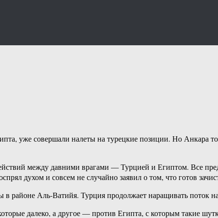
гипта, уже совершали налеты на турецкие позиции. Но Анкара т
ействий между давними врагами — Турцией и Египтом. Все пред
рял духом и совсем не случайно заявил о том, что готов зачис
 в районе Аль-Ватийя. Турция продолжает наращивать поток н
оторые далеко, а другое — против Египта, с которым такие шут