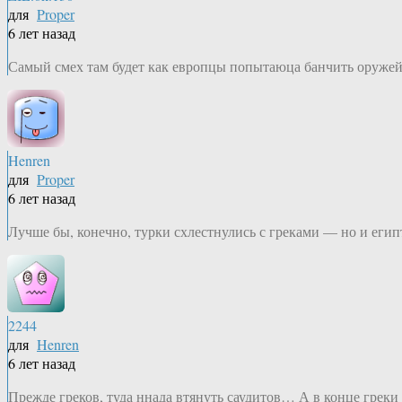
для
Proper
6 лет назад
Самый смех там будет как европцы попытаюца банчить оружейк
Henren
для
Proper
6 лет назад
Лучше бы, конечно, турки схлестнулись с греками — но и еги
2244
для
Henren
6 лет назад
Прежде греков, туда ннада втянуть саудитов… А в конце грек