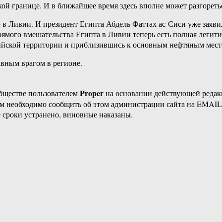
кой границе. И в ближайшее время здесь вполне может разгорет
 Ливии. И президент Египта Абдель Фаттах ас-Сиси уже заявил
 прямого вмешательства Египта в Ливии теперь есть полная леги
вийской территории и приблизившись к основным нефтяным мес
вным врагом в регионе.
Proper
бществе пользователем
на основании действующей реда
ам необходимо сообщить об этом администрации сайта на EMAI
 сроки устранено, виновные наказаны.