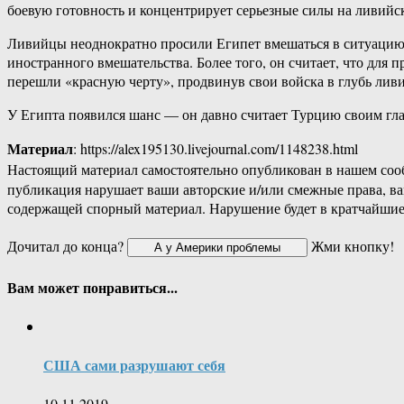
боевую готовность и концентрирует серьезные силы на ливийс
Ливийцы неоднократно просили Египет вмешаться в ситуацию в
иностранного вмешательства. Более того, он считает, что для
перешли «красную черту», продвинув свои войска в глубь ли
У Египта появился шанс — он давно считает Турцию своим гла
Материал
: https://alex195130.livejournal.com/1148238.html
Настоящий материал самостоятельно опубликован в нашем соо
публикация нарушает ваши авторские и/или смежные права, в
содержащей спорный материал. Нарушение будет в кратчайшие
Дочитал до конца?
Жми кнопку!
Вам может понравиться...
США сами разрушают себя
10.11.2019