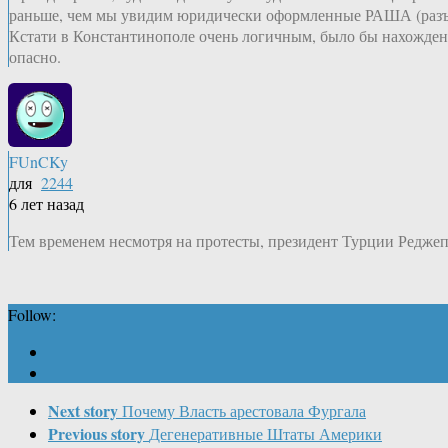
раньше, чем мы увидим юридически оформленные РАША (разъ
Кстати в Константинополе очень логичным, было бы нахождени
опасно.
FUnCKy
для
2244
6 лет назад
Тем временем несмотря на протесты, президент Турции Реджеп
Follow:
Next story
Почему Власть арестовала Фургала
Previous story
Дегенеративные Штаты Америки