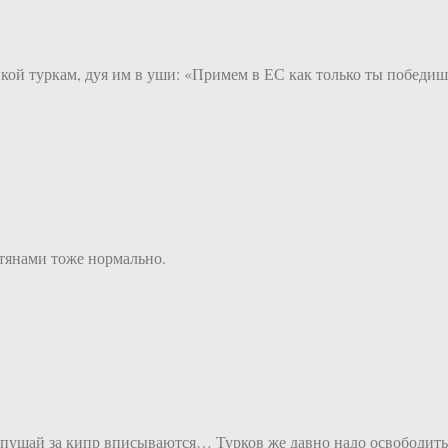
ой туркам, дуя им в уши: «Примем в ЕС как только ты победишь
птянами тоже нормально.
и пущай за кипр вписываются… Турков же давно надо освободить