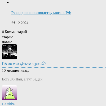
Рекорд по производству мяса в РФ
25.12.2024
6
Комментарий
старые
новые
Ոሉαዙҿτα ಭҿҝҿሉҿʓяҝα〄
10 месяцев назад
Есть ЖиДай, а тут ЗеДай.
Galuhka