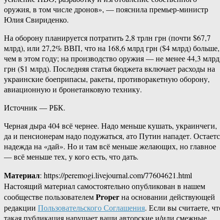
оружия, в том числе дронов», — пояснила премьер-министр
Юлия Свириденко.
На оборону планируется потратить 2,8 трлн грн (почти $67,7
млрд), или 27,2% ВВП, что на 168,6 млрд грн ($4 млрд) больше,
чем в этом году; на производство оружия — не менее 44,3 млрд
грн ($1 млрд). Последняя статья бюджета включает расходы на
украинские боеприпасы, ракеты, противоракетную оборону,
авиационную и бронетанковую технику.
Источник — РБК.
Черная дыра 404 всё чернее. Надо меньше кушать, украинчеги,
да и пенсионерам надо подужаться, ато Путин нападет. Остаетс
надежда на «дай». Но и там всё меньше желающих, но главное
— всё меньше тех, у кого есть, что дать.
Материал
: https://peremogi.livejournal.com/77604621.html
Настоящий материал самостоятельно опубликован в нашем
Proper
сообществе пользователем
на основании действующей
редакции
Пользовательского Соглашения
. Если вы считаете, чт
такая публикация нарушает ваши авторские и/или смежные