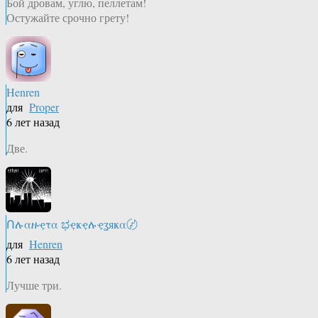
Бой дровам, углю, пеллетам!
Остужайте срочно грету!
Henren
для
Proper
6 лет назад
Две.
Ոሉαዙҿτα ಭҿҝҿሉҿʓяҝα〄
для
Henren
6 лет назад
Лучше три.