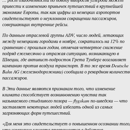
привести к изменению привычек путешествий в крупнейшей
экономике Европы, так как цифры из немецких аэропортов
свидетельствуют о неуклонном сокращении пассажиров,
совершающих внутренние рейсы.
По данным отраслевой группы ADV, число людей, летающих
между немецкими городами в ноябре, сократилось на 12% по
сравнению с прошлым годом, отмечая четвертое снижение
подряд ежемесячно и отражая ситуацию, возникающую в
Швеции, где активист-подросток Грета Тунберг возглавляет
кампанию против воздуха транспорт. В то же время Deutsche
Bahn AG (железнодорожники) сообщила о рекордном количеств
пассажиров.
В Эти данные являются признакам того, что изменение
климата способствует возникновению чувства так
называемого стыдливого позора — flygskam по-шведски — что
заставляет некоторых людей избегать одной из самых
загрязняющих форм путешествий.
«Для меня это свидетельствует о повышенном осознании того
что изменение климата превращается в действия