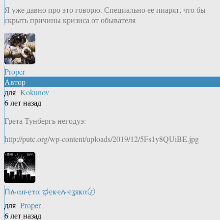
Я уже давно про это говорю. Специально ее пиарят, что бы
скрыть причины кризиса от обывателя
Proper
Автор
для
Kokunov
6 лет назад
Грета Тунбергь негодуэ:
http://putc.org/wp-content/uploads/2019/12/5Fs1y8QUiBE.jpg
Ոሉαዙҿτα ಭҿҝҿሉҿʓяҝα〄
для
Proper
6 лет назад