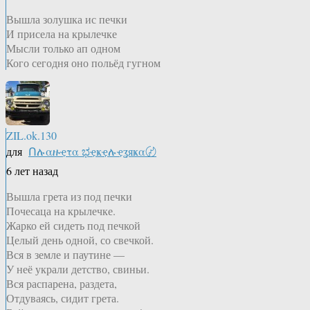
Вышла золушка ис печки
И присела на крылечке
Мысли только ап одном
Кого сегодня оно польёд гугном
ZIL.ok.130
для
Ոሉαዙҿτα ಭҿҝҿሉҿʓяҝα〄
6 лет назад
Вышла грета из под печки
Почесаца на крылечке.
Жарко ей сидеть под печкой
Целый день одной, со свечкой.
Вся в земле и паутине —
У неё украли детство, свиньи.
Вся распарена, раздета,
Отдуваясь, сидит грета.