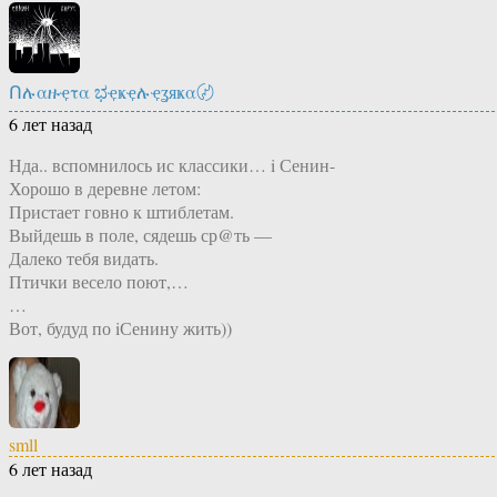
Ոሉαዙҿτα ಭҿҝҿሉҿʓяҝα〄
6 лет назад
Нда.. вспомнилось ис классики… i Сенин-
Хорошо в деревне летом:
Пристает говно к штиблетам.
Выйдешь в поле, сядешь ср@ть —
Далеко тебя видать.
Птички весело поют,…
…
Вот, будуд по iСенину жить))
smll
6 лет назад