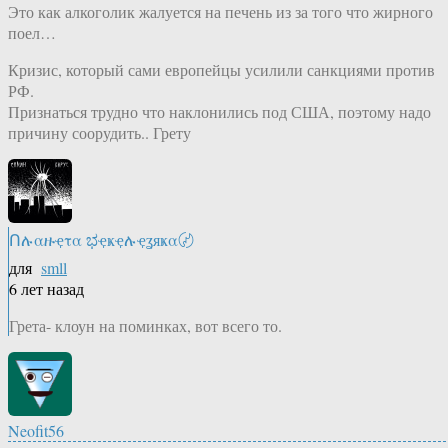
Это как алкоголик жалуется на печень из за того что жирного
поел…
Кризис, который сами европейцы усилили санкциями против
РФ.
Признаться трудно что наклонились под США, поэтому надо
причину соорудить.. Грету
Ոሉαዙҿτα ಭҿҝҿሉҿʓяҝα〄
для
smll
6 лет назад
Грета- клоун на поминках, вот всего то.
Neofit56