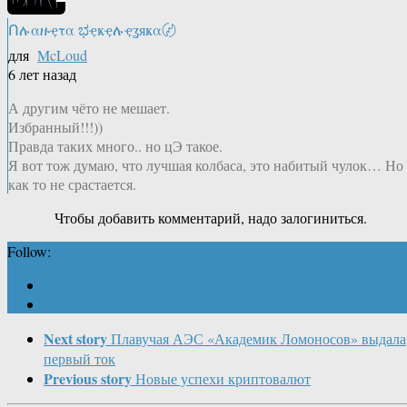
Ոሉαዙҿτα ಭҿҝҿሉҿʓяҝα〄
для
McLoud
6 лет назад
А другим чёто не мешает.
Избранный!!!))
Правда таких много.. но цЭ такое.
Я вот тож думаю, что лучшая колбаса, это набитый чулок… Но
как то не срастается.
Чтобы добавить комментарий, надо залогиниться.
Follow:
Next story
Плавучая АЭС «Академик Ломоносов» выдала
первый ток
Previous story
Новые успехи криптовалют