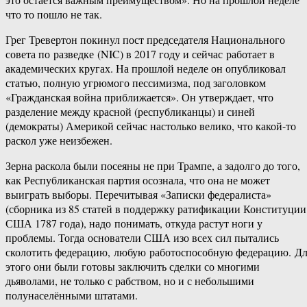
что то пошло не так.
Грег Тревертон покинул пост председателя Национального
совета по разведке (NIC) в 2017 году и сейчас работает в
академических кругах. На прошлой неделе он опубликовал
статью, полную угрюмого пессимизма, под заголовком
«Гражданская война приближается». Он утверждает, что
разделение между красной (республиканцы) и синей
(демократы) Америкой сейчас настолько велико, что какой-​то
раскол уже неизбежен.
Зерна раскола были посеяны не при Трампе, а задолго до того,
как Республиканская партия осознала, что она не может
выиграть выборы. Перечитывая «Записки федералиста»
(сборника из 85 статей в поддержку ратификации Конституции
США 1787 года), надо понимать, откуда растут ноги у
проблемы. Тогда основатели США изо всех сил пытались
сколотить федерацию, любую работоспособную федерацию. Д
этого они были готовы заключить сделки со многими
дьяволами, не только с рабством, но и с небольшими
полунаселёнными штатами.