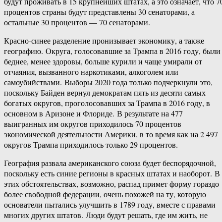
будут проживать в 15 крупнейших штатах, а это означает, что 7
процентов страны будут представлены 30 сенаторами, а
остальные 30 процентов — 70 сенаторами.
Красно-​синее разделение пронизывает экономику, а также
географию. Округа, голосовавшие за Трампа в 2016 году, были
беднее, менее здоровы, больше курили и чаще умирали от
отчаяния, вызванного наркотиками, алкоголем или
самоубийствами. Выборы 2020 года только подчеркнули это,
поскольку Байден вернул демократам пять из десяти самых
богатых округов, проголосовавших за Трампа в 2016 году, в
основном в Аризоне и Флориде. В результате на 477
выигранных им округов приходилось 70 процентов
экономической деятельности Америки, в то время как на 2 497
округов Трампа приходилось только 29 процентов.
География развала американского союза будет беспорядочной,
поскольку есть синие регионы в красных штатах и наоборот. В
этих обстоятельствах, возможно, распад примет форму гораздо
более свободной федерации, очень похожей на ту, которую
основатели пытались улучшить в 1789 году, вместе с правами
многих других штатов. Люди будут решать, где им жить, не