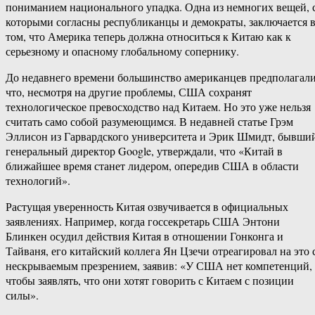
пониманием национального упадка. Одна из немногих вещей, 
которыми согласны республиканцы и демократы, заключается 
том, что Америка теперь должна относиться к Китаю как к
серьезному и опасному глобальному сопернику.
До недавнего времени большинство американцев предполагали
что, несмотря на другие проблемы, США сохранят
технологическое превосходство над Китаем. Но это уже нельзя
считать само собой разумеющимся. В недавней статье Грэм
Эллисон из Гарвардского университета и Эрик Шмидт, бывши
генеральный директор Google, утверждали, что «Китай в
ближайшее время станет лидером, опередив США в области
технологий».
Растущая уверенность Китая озвучивается в официальных
заявлениях. Например, когда госсекретарь США Энтони
Блинкен осудил действия Китая в отношении Гонконга и
Тайваня, его китайский коллега Ян Цзечи отреагировал на это 
нескрываемым презрением, заявив: «У США нет компетенций,
чтобы заявлять, что они хотят говорить с Китаем с позиции
силы».