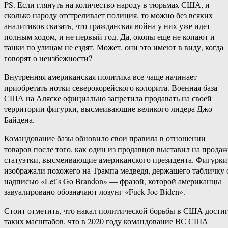
PS. Если глянуть на количество народу в тюрьмах США, и
сколько народу отстреливает полиция, то можно без всяких
аналитиков сказать, что гражданская война у них уже идет
полным ходом, и не первый год. Да, окопы еще не копают и
танки по улицам не ездят. Может, они это имеют в виду, когда
говорят о неизбежности?
Внутренняя американская политика все чаще начинает
приобретать нотки северокорейского колорита. Военная база
США на Аляске официально запретила продавать на своей
территории фигурки, высмеивающие великого лидера Джо
Байдена.
Командование базы обновило свои правила в отношении
товаров после того, как один из продавцов выставил на прода
статуэтки, высмеивающие американского президента. Фигурки
изображали похожего на Трампа медведя, держащего табличку 
надписью «Let`s Go Brandon» — фразой, которой американцы
завуалировано обозначают лозунг «Fuck Joe Biden».
Стоит отметить, что накал политической борьбы в США дости
таких масштабов, что в 2020 году командование ВС США