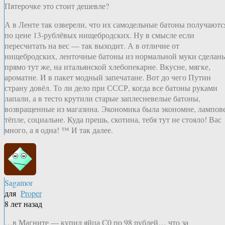
Пятерочке это стоит дешевле?
А в Ленте так озверели, что их самодельные батоны получаютс
по цене 13-рублёвых нищебродских. Ну в смысле если
пересчитать на вес — так выходит. А в отличие от
нищебродских, ленточные батоны из нормальной муки сделан
прямо тут же, на итальянской хлебопекарне. Вкусне, мягке,
ароматне. И в пакет модный запечатане. Вот до чего Путин
страну довёл. То ли дело при СССР, когда все батоны руками
лапали, а в тесто крутили старые заплесневелые батоны,
возвращенные из магазина. Экономика была экономне, лампов
тёпле, социальне. Куда прешь, скотина, тебя тут не стояло! Вас
много, а я одна! ™ И так далее.
Sagamor
для
Proper
8 лет назад
…в Магните — купил яйца С0 по 98 рублей… что за