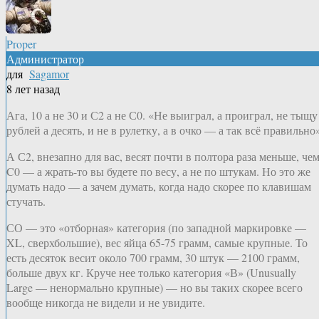
Proper
Администратор
для
Sagamor
8 лет назад
Ага, 10 а не 30 и С2 а не С0. «Не выиграл, а проиграл, не тыщу
рублей а десять, и не в рулетку, а в очко — а так всё правильно
А С2, внезапно для вас, весят почти в полтора раза меньше, че
C0 — а жрать-то вы будете по весу, а не по штукам. Но это же
думать надо — а зачем думать, когда надо скорее по клавишам
стучать.
СО — это «отборная» категория (по западной маркировке —
XL, сверхбольшие), вес яйца 65-75 грамм, самые крупные. То
есть десяток весит около 700 грамм, 30 штук — 2100 грамм,
больше двух кг. Круче нее только категория «В» (Unusually
Large — ненормально крупные) — но вы таких скорее всего
вообще никогда не видели и не увидите.