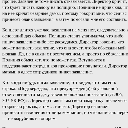
прочее. Заявление тоже писать отказывается. Директор кричит,
что будет писать жалобу на полицию. Полиция не привыкла, чт
на неё кричат базарные дамы, поэтому говорит мне, что сейчас
принесёт бланк заявления, а затем помогали мне его составить.
Концерт длится уже час, заявления на меня нет, следовательно 
оснований для обыска. Полиция ставит ультиматум, что либо
пишут заявление либо все расходимся. Директор говорит, что
может написать заявление, что она хочет, чтобы обыскали мой
рюкзак. Да, не в связи с преступлением, а просто по её желани
Полиция объясняет, что не может так. Вступаются и
поддерживают сотрудников проходящие покупатели. Директор
матами в адрес сотрудников пишет заявление.
Кто когда-нибудь писал заявление, тот видел, что там есть
строка: «Подтверждаю, что предупрежден(а) об уголовной
ответственности за дачу заведомо ложных показаний (ст.306,
307 УК РФ)». Директор ставит там свою закорючку, после чего 
открываю рюкзак, а там… ничего. Директор начинает
приносить извинения от лица компании, но что написано перо
— не вырубишь и топором.