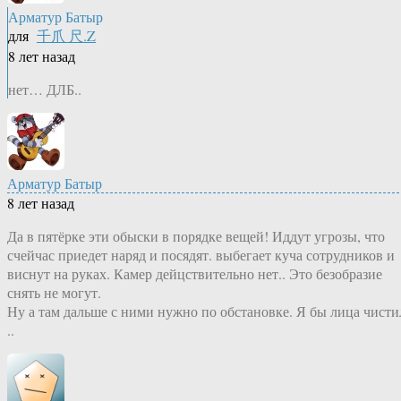
Арматур Батыр
для
千爪 尺.Z
8 лет назад
нет… ДЛБ..
Арматур Батыр
8 лет назад
Да в пятёрке эти обыски в порядке вещей! Иддут угрозы, что
счейчас приедет наряд и посядят. выбегает куча сотрудников и
виснут на руках. Камер дейцствительно нет.. Это безобразие
снять не могут.
Ну а там дальше с ними нужно по обстановке. Я бы лица чисти
..