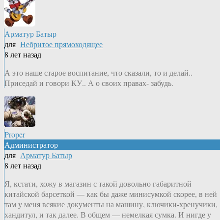
Арматур Батыр
для
Небритое прямоходящее
8 лет назад
А это наше старое воспитание, что сказали, то и делай..
Приседай и говори КУ.. А о своих правах- забудь.
Proper
Администратор
для
Арматур Батыр
8 лет назад
Я, кстати, хожу в магазин с такой довольно габаритной
китайской барсеткой — как бы даже минисумкой скорее, в ней
там у меня всякие документы на машину, ключики-хренучики,
хандитул, и так далее. В общем — немелкая сумка. И нигде у