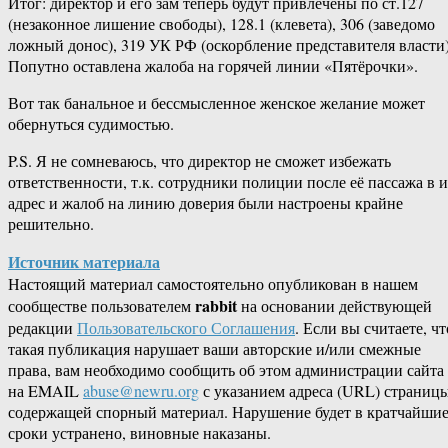
Итог: директор и его зам теперь будут привлечены по ст.127
(незаконное лишение свободы), 128.1 (клевета), 306 (заведомо
ложный донос), 319 УК РФ (оскорбление представителя власти)
Попутно оставлена жалоба на горячей линии «Пятёрочки».
Вот так банальное и бессмысленное женское желание может
обернуться судимостью.
P.S. Я не сомневаюсь, что директор не сможет избежать
ответственности, т.к. сотрудники полиции после её пассажа в 
адрес и жалоб на линию доверия были настроены крайне
решительно.
Источник материала
Настоящий материал самостоятельно опубликован в нашем
rabbit
сообществе пользователем
на основании действующей
редакции
Пользовательского Соглашения
. Если вы считаете, чт
такая публикация нарушает ваши авторские и/или смежные
права, вам необходимо сообщить об этом администрации сайта
на EMAIL
abuse@newru.org
с указанием адреса (URL) страницы
содержащей спорный материал. Нарушение будет в кратчайши
сроки устранено, виновные наказаны.