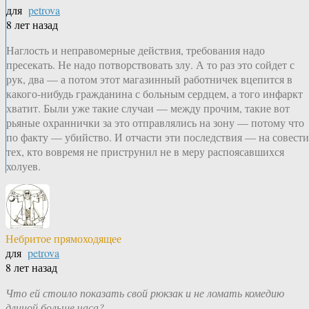
для
petrova
8 лет назад
Наглость и неправомерные действия, требования надо
пресекать. Не надо потворствовать злу. А то раз это сойдет с
рук, два — а потом этот магазинный работничек вцепится в
какого-нибудь гражданина с больным сердцем, а того инфаркт
хватит. Были уже такие случаи — между прочим, такие вот
рьяные охраннички за это отправлялись на зону — потому что
по факту — убийство. И отчасти эти последствия — на совести
тех, кто вовремя не приструнил не в меру распоясавшихся
холуев.
Небритое прямоходящее
для
petrova
8 лет назад
Что ей стоило показать свой рюкзак и не ломать комедию
длиной больше часа?