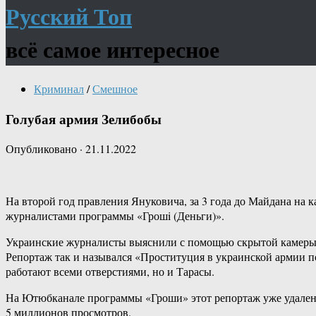
Русский Топ
всё самое интересное
Криминал
/
Смешное
Голубая армия Зелибобы
Опубликовано
·
21.11.2022
На второй год правления Януковича, за 3 года до Майдана на
журналистами программы «Грошi (Деньги)».
Украинские журналисты выяснили с помощью скрытой камеры, ч
Репортаж так и назывался «Проституция в украинской армии по
работают всеми отверстиями, но и Тарасы.
На Ютюбканале программы «Гроши» этот репортаж уже удален «
5 миллионов просмотров.