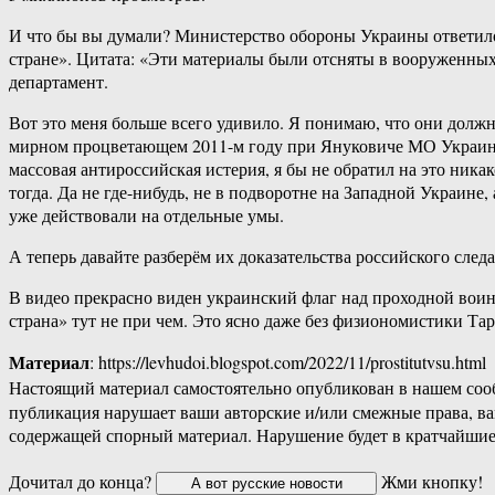
И что бы вы думали? Министерство обороны Украины ответило, 
стране». Цитата: «Эти материалы были отсняты в вооруженных
департамент.
Вот это меня больше всего удивило. Я понимаю, что они должны
мирном процветающем 2011-м году при Януковиче МО Украины с
массовая антироссийская истерия, я бы не обратил на это ника
тогда. Да не где-нибудь, не в подворотне на Западной Украин
уже действовали на отдельные умы.
А теперь давайте разберём их доказательства российского следа
В видео прекрасно виден украинский флаг над проходной воинск
страна» тут не при чем. Это ясно даже без физиономистики Тар
Материал
: https://levhudoi.blogspot.com/2022/11/prostitutvsu.html
Настоящий материал самостоятельно опубликован в нашем соо
публикация нарушает ваши авторские и/или смежные права, в
содержащей спорный материал. Нарушение будет в кратчайшие
Дочитал до конца?
Жми кнопку!