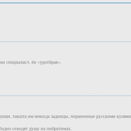
н специалист, ён «уротбрав».
роши, такшта им некогда задницы, пораненные русскими кулями,
бодно отводят душу на пибратимах.