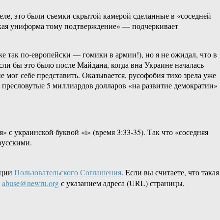
деле, это были съемки скрытой камерой сделанные в «соседней
йская униформа тому подтверждение» — подчеркивает
е так по-европейски — гомики в армии!), но я не ожидал, что в
ли бы это было после Майдана, когда вна Украине началась
е мог себе представить. Оказывается, русофобия тихо зрела уже
ые пресловутые 5 миллиардов долларов «на развитие демократии»
 с украинской буквой «i» (время 3:33-35). Так что «соседняя
русскими.
кции
Пользовательского Соглашения
. Если вы считаете, что такая
L
abuse@newru.org
с указанием адреса (URL) страницы,