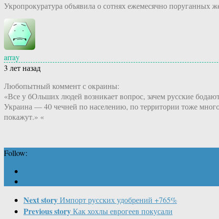
Укропрокуратура объявила о сотнях ежемесячно поруганных же
array
3 лет назад
Любопытный коммент с окраины:
«Все у бОльших людей возникает вопрос, зачем русские бодаю
Украина — 40 чечней по населению, по территории тоже много 
покажут.» «
Follow:
Next story
Импорт русских удобрений +765%
Previous story
Как хохлы еврогеев покусали