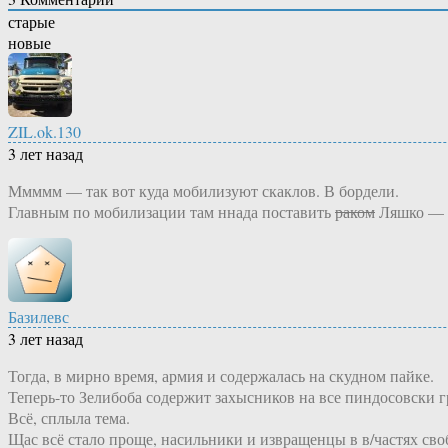
старые
новые
ZIL.ok.130
3 лет назад
Ммммм — так вот куда мобилизуют скаклов. В бордели.
Главным по мобилизации там ннада поставить
раком
Ляшко — о
Базилевс
3 лет назад
Тогда, в мирно время, армия и содержалась на скудном пайке.
Теперь-то Зелибоба содержит захысников на все пиндосовски г
Всё, сплыла тема.
Щас всё стало проще, насильники и извращенцы в в/частях сво