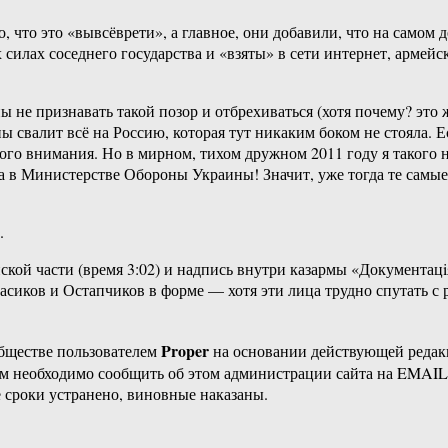
что это «вывсёврети», а главное, они добавили, что на самом 
 силах соседнего государства и «взяты» в сети интернет, арме
 не признавать такой позор и отбрехиваться (хотя почему? это ж
валит всё на Россию, которая тут никаким боком не стояла. Ес
кого внимания. Но в мирном, тихом дружном 2011 году я такого н
е, а в Министерстве Обороны Украины! Значит, уже тогда те сам
.
ой части (время 3:02) и надпись внутри казармы «Документацiя»
асиков и Остапчиков в форме — хотя эти лица трудно спутать с 
Proper
бществе пользователем
на основании действующей реда
ам необходимо сообщить об этом администрации сайта на EMAI
 сроки устранено, виновные наказаны.