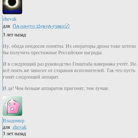
zhevak
для
Ոሉαዙҿτα ಭҿҝҿሉҿʓяҝα〄
3 лет назад
Ну, обида пендосов понятна. Их операторы дрона тоже хотели
бы получить престижные Российские награды.
И в следующий раз руководство Генштаба наверняка учтёт. Но
всё опять же зависит от старания исполнителей. Так что пусть
гонят следующий аппарат.
И да! Чем больше аппаратов пригонят, тем лучше.
Владимир
для
zhevak
3 лет назад