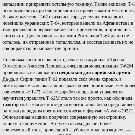
нападении прикрывать остальную технику. Также экипажи Т-6
использовались при блокировании и прочесывании местности.
В таком качестве Т-62 оказались гораздо лучше тогдашних
новейших украинских Т-64, которые вывели из Афганистана в
тыл буквально в первые же месяцы применения, и принялись
списывать. Для справки — в армии РФ танков Т-64 давно не
осталось, их отправили в металлолом, и восстанавливать их не
союбираются, по множеству причин.
По словам военного эксперта, редактора журнала «Арсенал
Отечества» Алексея Леонкова, очередная модернизация Т-62М
специально для сирийской армии
проводилась не так давно
.
Да-да, в Сирии танки Т-62 показали себя очень хорошо, в
некотором смысле оказавшись даже более полезными, чем боле
современные Т-72. «После доработки органов управления
научиться управлять Т-62М стало так же просто, как обычным
трактором. Самая же последняя версия танка была представлен
на международном военно-техническом форуме «Армия-2022″.
Обновленная машина получила современную электронику,
защиту и вооружение. Это уже совсем другой, более
современный танк, прошедший глубокую модернизацию», —