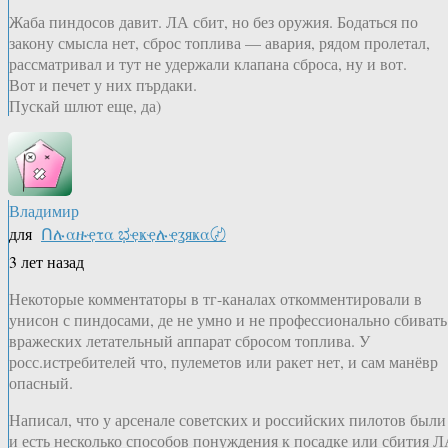
Жаба пиндосов давит. ЛА сбит, но без оружия. Бодаться по
закону смысла нет, сброс топлива — авария, рядом пролетал,
рассматривал и тут не удержали клапана сброса, ну и вот.
Вот и печет у них пърдаки.
Пускай шлют еще, да)
Владимир
для
Ոሉαዙҿτα ಭҿҝҿሉҿʓяҝα〄
3 лет назад
Некоторые комментаторы в тг-каналах откомментировали в
унисон с пиндосами, де не умно и не профессионально сбивать
вражеских летательный аппарат сбросом топлива. У
росс.истребителей что, пулеметов или ракет нет, и сам манёвр
опасный.
Написал, что у арсенале советских и российских пилотов были
и есть несколько способов понуждения к посадке или сбития 