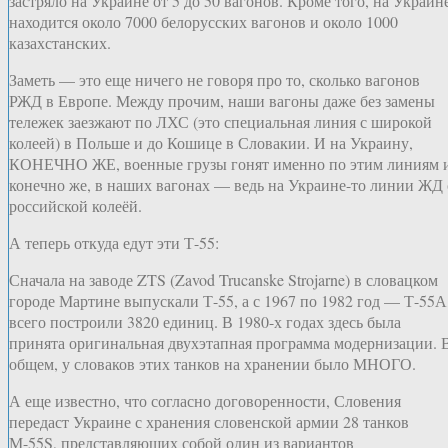
застряло на Украине от 5 до 50 вагонов. Кроме того, на Украин
находится около 7000 белорусских вагонов и около 1000
казахстанских.
Заметь — это еще ничего не говоря про то, сколько вагонов
РЖД в Европе. Между прочим, наши вагоны даже без замены
тележек заезжают по ЛХС (это специальная линия с широкой
колеей) в Польше и до Кошице в Словакии. И на Украину,
КОНЕЧНО ЖЕ, военные грузы гонят именно по этим линиям 
конечно же, в наших вагонах — ведь на Украине-то линии ЖД 
российской колеёй.
А теперь откуда едут эти Т-55:
Сначала на заводе ZTS (Zavod Trucanske Strojarne) в словацком
городе Мартине выпускали Т-55, а с 1967 по 1982 год — Т-55А
всего построили 3820 единиц. В 1980-х годах здесь была
принята оригинальная двухэтапная программа модернизации. 
общем, у словаков этих танков на хранении было МНОГО.
А еще известно, что согласно договоренности, Словения
передаст Украине с хранения словенской армии 28 танков
М-55S, представляющих собой один из вариантов