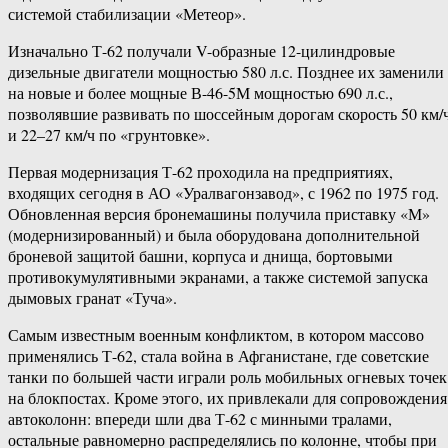
системой стабилизации «Метеор».
Изначально Т-62 получали V-образные 12-цилиндровые
дизельные двигатели мощностью 580 л.с. Позднее их заменили
на новые и более мощные В-46-5М мощностью 690 л.с.,
позволявшие развивать по шоссейным дорогам скорость 50 км/
и 22–27 км/ч по «грунтовке».
Первая модернизация Т-62 проходила на предприятиях,
входящих сегодня в АО «Уралвагонзавод», с 1962 по 1975 год.
Обновленная версия бронемашины получила приставку «М»
(модернизированный) и была оборудована дополнительной
броневой защитой башни, корпуса и днища, бортовыми
противокумулятивными экранами, а также системой запуска
дымовых гранат «Туча».
Самым известным военным конфликтом, в котором массово
применялись Т-62, стала война в Афганистане, где советские
танки по большей части играли роль мобильных огневых точек
на блокпостах. Кроме этого, их привлекали для сопровождения
автоколонн: впереди шли два Т-62 с минными тралами,
остальные равномерно распределялись по колонне, чтобы при