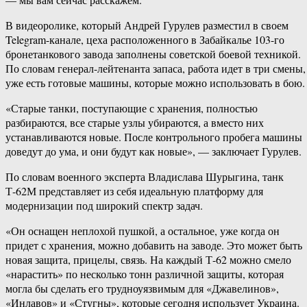
В видеоролике, который Андрей Гурулев разместил в своем
Telegram-канале, цеха расположенного в Забайкалье 103-го
бронетанкового завода заполнены советской боевой техникой.
По словам генерал-лейтенанта запаса, работа идет в три смены,
уже есть готовые машины, которые можно использовать в бою.
«Старые танки, поступающие с хранения, полностью
разбираются, все старые узлы убираются, а вместо них
устанавливаются новые. После контрольного пробега машины
доведут до ума, и они будут как новые», — заключает Гурулев.
По словам военного эксперта Владислава Шурыгина, танк
Т-62М представляет из себя идеальную платформу для
модернизации под широкий спектр задач.
«Он оснащен неплохой пушкой, а остальное, уже когда он
придет с хранения, можно добавить на заводе. Это может быть
новая защита, прицелы, связь. На каждый Т-62 можно смело
«нарастить» по несколько тонн различной защиты, которая
могла бы сделать его трудноуязвимым для «Джавелинов»,
«Инлавов» и «Стугны», которые сегодня использует Украина.