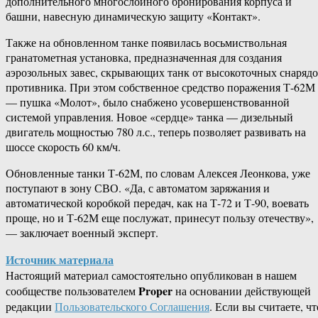
дополнительного многослойного бронирования корпуса и
башни, навесную динамическую защиту «Контакт».
Также на обновленном танке появилась восьмиствольная
гранатометная установка, предназначенная для создания
аэрозольных завес, скрывающих танк от высокоточных снаряд
противника. При этом собственное средство поражения Т-62М
— пушка «Молот», было снабжено усовершенствованной
системой управления. Новое «сердце» танка — дизельный
двигатель мощностью 780 л.с., теперь позволяет развивать на
шоссе скорость 60 км/ч.
Обновленные танки Т-62М, по словам Алексея Леонкова, уже
поступают в зону СВО. «Да, с автоматом заряжания и
автоматической коробкой передач, как на Т-72 и Т-90, воевать
проще, но и Т-62М еще послужат, принесут пользу отечеству»,
— заключает военный эксперт.
Источник материала
Настоящий материал самостоятельно опубликован в нашем
Proper
сообществе пользователем
на основании действующей
редакции
Пользовательского Соглашения
. Если вы считаете, чт