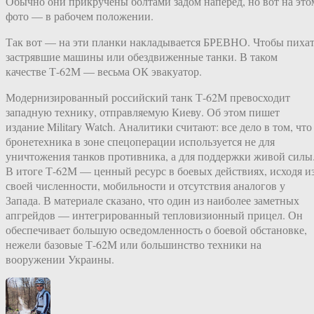
Обычно они прикручены болтами задом наперед, но вот на это
фото — в рабочем положении.
Так вот — на эти планки накладывается БРЕВНО. Чтобы пиха
застрявшие машины или обездвиженные танки. В таком
качестве Т-62М — весьма ОК эвакуатор.
Модернизированный российский танк Т-62М превосходит
западную технику, отправляемую Киеву. Об этом пишет
издание Military Watch. Аналитики считают: все дело в том, что
бронетехника в зоне спецоперации используется не для
уничтожения танков противника, а для поддержки живой силы
В итоге Т-62М — ценный ресурс в боевых действиях, исходя и
своей численности, мобильности и отсутствия аналогов у
Запада. В материале сказано, что один из наиболее заметных
апгрейдов — интегрированный тепловизионный прицел. Он
обеспечивает большую осведомленность о боевой обстановке,
нежели базовые Т-62М или большинство техники на
вооружении Украины.