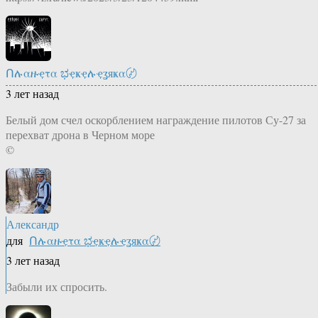
Ոሉαዙҿτα ಭҿҝҿሉҿʓяҝα〄
3 лет назад
Белый дом счел оскорблением награждение пилотов Су-27 за
перехват дрона в Черном море
©
Александр
для
Ոሉαዙҿτα ಭҿҝҿሉҿʓяҝα〄
3 лет назад
Забыли их спросить.