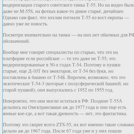
модернизации старого советского танка Т-55. Но на видео был
даже не М-55S, на фотках какое-то дикое старьё, дичайшее.
Однако сам факт, что хохлам погнали Т-55 из вост.европы —
давно уже не новость.
Посмотри внимательно на танки — на них нет обычных для Р
обозначений.
Вообще мне говорят специалисты по старью, что это на
платформе если российское — то это даже не Т-55, это
модернизированные в 50-х годах Т-54. Поэтому и пушки
старые, еще Д-10Т без эжекторов, от Т-54 без букв, но
поставлены в башню от Т-54Б. Впрочем, возможно, что это
экзотические Т-54-3 (которые с полусферической башней, но
старой пушкой), они выпускались с 1952 по 1955 год.
Невероятно, что они могли остаться в РФ. Поздние Т-55А
делались на Омсктрансмаше аж до 1977 года и они еще есть
живые кое-где, а вот такая древность — нет, это фантастика.
Поэтому это скорее всего ZTS-55, их вот именно такие словаки
делали аж до 1967 года. После 67 года уже и у них пошли