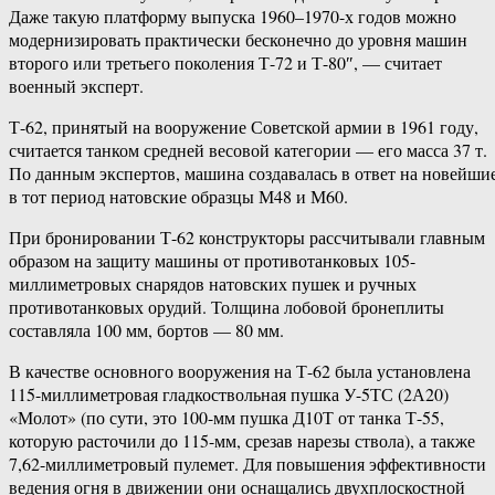
Даже такую платформу выпуска 1960–1970-х годов можно
модернизировать практически бесконечно до уровня машин
второго или третьего поколения Т-72 и Т-80″, — считает
военный эксперт.
Т-62, принятый на вооружение Советской армии в 1961 году,
считается танком средней весовой категории — его масса 37 т.
По данным экспертов, машина создавалась в ответ на новейши
в тот период натовские образцы М48 и М60.
При бронировании Т-62 конструкторы рассчитывали главным
образом на защиту машины от противотанковых 105-
миллиметровых снарядов натовских пушек и ручных
противотанковых орудий. Толщина лобовой бронеплиты
составляла 100 мм, бортов — 80 мм.
В качестве основного вооружения на Т-62 была установлена
115-миллиметровая гладкоствольная пушка У-5ТС (2А20)
«Молот» (по сути, это 100-мм пушка Д10Т от танка Т-55,
которую расточили до 115-мм, срезав нарезы ствола), а также
7,62-миллиметровый пулемет. Для повышения эффективности
ведения огня в движении они оснащались двухплоскостной