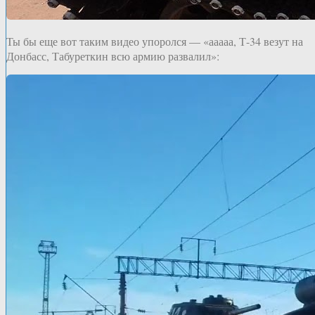
Ты бы еще вот таким видео упоролся — «ааааа, Т-34 везут на
Донбасс, Табуреткин всю армию развалил»: