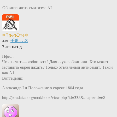
Обвинят антисемитизме AI
✡Ոթℴթ∋চҿ✡
для
千爪 尺.Z
7 лет назад
Пфе…
Что значит — «обвинят»? Давно уже обвинили! Кто может
заставить еврея пахать? Только отъявленый антисемит. Такой
как А1.
Воттецынк:
Александр I и Положение о евреях 1804 года
http://jerudaica.org/mod/book/view.php?id=335&chapterid=68