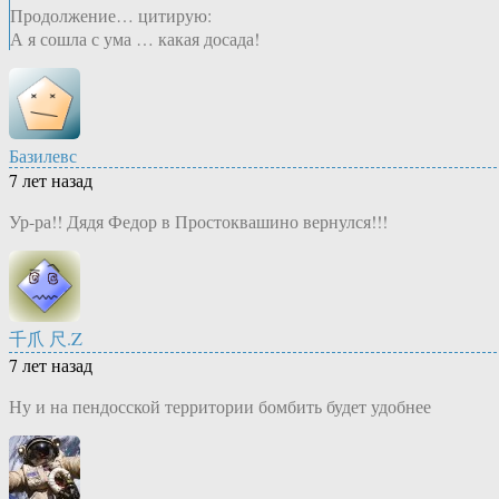
Продолжение… цитирую:
А я сошла с ума … какая досада!
Базилевс
7 лет назад
Ур-ра!! Дядя Федор в Простоквашино вернулся!!!
千爪 尺.Z
7 лет назад
Ну и на пендосской территории бомбить будет удобнее