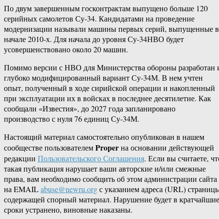
По двум завершенным госконтрактам выпущено больше 120
серийных самолетов Су-34. Кандидатами на проведение
модернизации называли машины первых серий, выпущенные в
начале 2010-х. Для начала до уровня Су-34НВО будет
усовершенствовано около 20 машин.
Помимо версии с НВО для Министерства обороны разработан 
глубоко модифицированный вариант Су-34М. В нем учтен
опыт, полученный в ходе сирийской операции и накопленный
при эксплуатации их в войсках в последнее десятилетие. Как
сообщали «Известия», до 2027 года запланировано
производство с нуля 76 единиц Су-34М.
Настоящий материал самостоятельно опубликован в нашем
Proper
сообществе пользователем
на основании действующей
редакции
Пользовательского Соглашения
. Если вы считаете, чт
такая публикация нарушает ваши авторские и/или смежные
права, вам необходимо сообщить об этом администрации сайта
на EMAIL
abuse@newru.org
с указанием адреса (URL) страницы
содержащей спорный материал. Нарушение будет в кратчайши
сроки устранено, виновные наказаны.