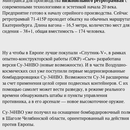
низкопольного ретротрамвая
Минтранса для производства
с
современными технологиями и эстетикой начала 20 века.
Предприятие готово к началу серийного производства. Сейчас
ретротрамвай 71-415Р проходит обкатку на обычных маршрута
Екатеринбурга. Длина вагона – 16,5 метра, количество мест для
сидения – 38+1, общая вместимость – 174 человека.
Ну а чтобы в Европе лучше покупали «Спутник-V», в рамках
опытно-конструкторской работы (ОКР) «Сыч» разработана
версия Су-34НВО (новые возможности). И в части Воздушно-
космических сил уже поступили первые модернизированные
бомбардировщики Су-34НВО. Возможности Су-34 расширены
за счет применения целой серии подвесных контейнеров. С их
помощью самолет может вести разведку, в режиме реального
времени обнаруживать штабы и пункты управления
противника, а в его арсенале — новое высокоточное оружие.
Су-34НВО уже получил на оснащение бомбардировочный пол
в Шаголе Челябинской области, ориентированный на действия
против Европы.