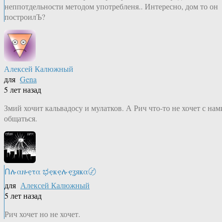
неппотдельности методом употребленя.. Интересно, дом то он
построилЪ?
Алексей Калюжный
для
Gena
5 лет назад
Змий хочит кальвадосу и мулатков. А Рич что-то не хочет с нам
общаться.
Ոሉαዙҿτα ಭҿҝҿሉҿʓяҝα〄
для
Алексей Калюжный
5 лет назад
Рич хочет но не хочет.