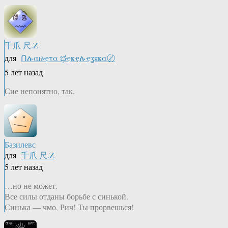
千爪 尺.Z
для
Ոሉαዙҿτα ಭҿҝҿሉҿʓяҝα〄
5 лет назад
Сие непонятно, так.
Базилевс
для
千爪 尺.Z
5 лет назад
…но не может.
Все силы отданы борьбе с синькой.
Синька — чмо, Рич! Ты прорвешься!