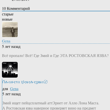
10
Комментарий
старые
новые
Gena
5 лет назад
Всё пропало! Всё! Где Змий и Где ЭТА РОСТОВСКАЯ ЯЗВА?
Ոሉαዙҿτα ಭҿҝҿሉҿʓяҝα〄
для
Gena
5 лет назад
Змий ищет пейцсплатный аттЭрнет от Алло Лона Масга.
А Ростовская язва наверное проверяет вино на предмет