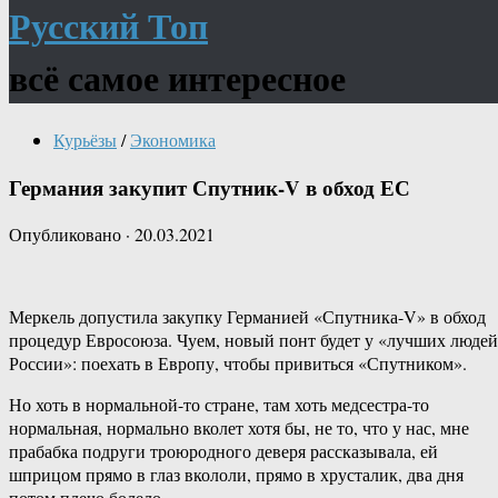
Русский Топ
всё самое интересное
Курьёзы
/
Экономика
Германия закупит Спутник-V в обход ЕС
Опубликовано
·
20.03.2021
Меркель допустила закупку Германией «Спутника-V» в обход
процедур Евросоюза. Чуем, новый понт будет у «лучших людей
России»: поехать в Европу, чтобы привиться «Спутником».
Но хоть в нормальной-то стране, там хоть медсестра-то
нормальная, нормально вколет хотя бы, не то, что у нас, мне
прабабка подруги троюродного деверя рассказывала, ей
шприцом прямо в глаз вкололи, прямо в хрусталик, два дня
потом плечо болело.