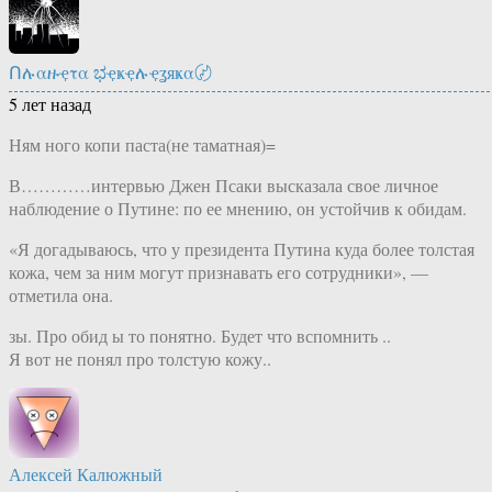
Ոሉαዙҿτα ಭҿҝҿሉҿʓяҝα〄
5 лет назад
Ням ного копи паста(не таматная)=
В…………интервью Джен Псаки высказала свое личное
наблюдение о Путине: по ее мнению, он устойчив к обидам.
«Я догадываюсь, что у президента Путина куда более толстая
кожа, чем за ним могут признавать его сотрудники», —
отметила она.
зы. Про обид ы то понятно. Будет что вспомнить ..
Я вот не понял про толстую кожу..
Алексей Калюжный