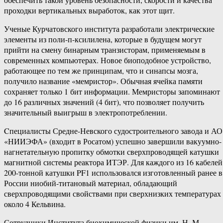
проходки вертикальных выработок, как этот щит.
Ученые Курчатовского института разработали электрические
элементы из поли-п-ксилилена, которые в будущем могут
прийти на смену бинарным транзисторам, применяемым в
современных компьютерах. Новое биоподобное устройство,
работающее по тем же принципам, что и синапсы мозга,
получило название «мемристор». Обычная ячейка памяти
сохраняет только 1 бит информации. Мемристоры запоминают
до 16 различных значений (4 бит), что позволяет получить
значительный выигрыш в электропотреблении.
Cпециалисты Средне-Невского судостроительного завода и АО
«НИИЭФА» (входит в Росатом) успешно завершили вакуумно-
нагнетательную пропитку обмотки сверхпроводящей катушки
магнитной системы реактора ИТЭР. Для каждого из 16 кабелей
200-тонной катушки PF1 использовался изготовленный ранее в
России ниобий-титановый материал, обладающий
сверхпроводящими свойствами при сверхнизких температурах
около 4 Кельвина.
Сотрудники Института биохимической физики им. Н. М.