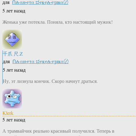
для
Ոሉαዙҿτα ಭҿҝҿሉҿʓяҝα〄
5 лет назад
Женька уже потекла. Поняла, кто настоящий мужик!
千爪 尺.Z
для
Ոሉαዙҿτα ಭҿҝҿሉҿʓяҝα〄
5 лет назад
Ну, эт лизнула кончик. Скоро начнут драться.
Klerk
5 лет назад
А трамвайчик реально красивый получился. Теперь в