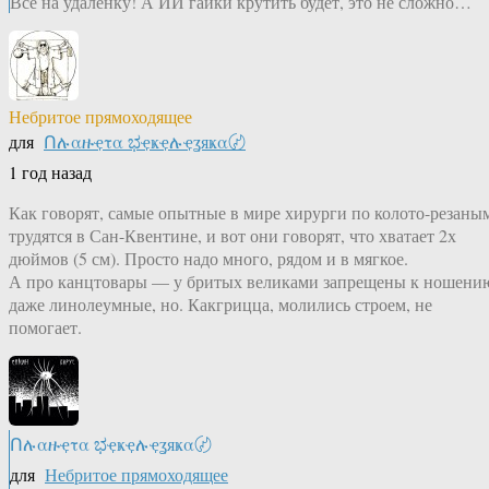
Все на удалёнку! А ИИ гайки крутить будет, это не сложно…
Небритое прямоходящее
для
Ոሉαዙҿτα ಭҿҝҿሉҿʓяҝα〄
1 год назад
Как говорят, самые опытные в мире хирурги по колото-резаны
трудятся в Сан-Квентине, и вот они говорят, что хватает 2х
дюймов (5 см). Просто надо много, рядом и в мягкое.
А про канцтовары — у бритых великами запрещены к ношени
даже линолеумные, но. Какгрицца, молились строем, не
помогает.
Ոሉαዙҿτα ಭҿҝҿሉҿʓяҝα〄
для
Небритое прямоходящее