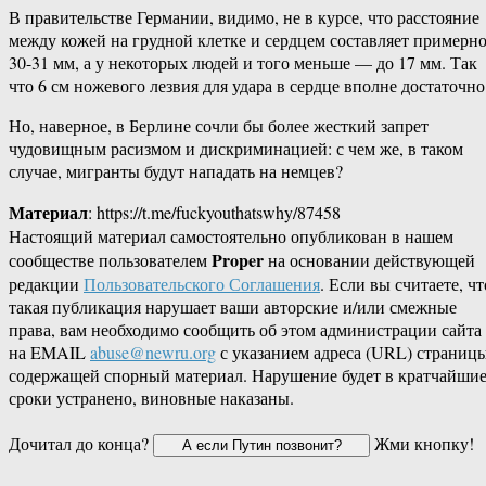
В правительстве Германии, видимо, не в курсе, что расстояние
между кожей на грудной клетке и сердцем составляет примерн
30-31 мм, а у некоторых людей и того меньше — до 17 мм. Так
что 6 см ножевого лезвия для удара в сердце вполне достаточно
Но, наверное, в Берлине сочли бы более жесткий запрет
чудовищным расизмом и дискриминацией: с чем же, в таком
случае, мигранты будут нападать на немцев?
Материал
: https://t.me/fuckyouthatswhy/87458
Настоящий материал самостоятельно опубликован в нашем
Proper
сообществе пользователем
на основании действующей
редакции
Пользовательского Соглашения
. Если вы считаете, чт
такая публикация нарушает ваши авторские и/или смежные
права, вам необходимо сообщить об этом администрации сайта
на EMAIL
abuse@newru.org
с указанием адреса (URL) страницы
содержащей спорный материал. Нарушение будет в кратчайши
сроки устранено, виновные наказаны.
Дочитал до конца?
Жми кнопку!