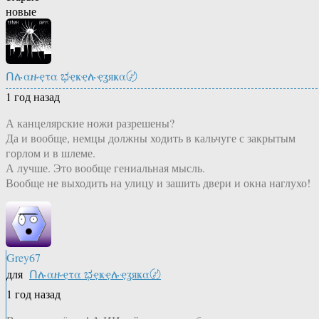
новые
Ոሉαዙҿτα ಭҿҝҿሉҿʓяҝα〄
1 год назад
А канцелярские ножи разрешены?
Да и вообще, немцы должны ходить в кальчуге с закрытым
горлом и в шлеме.
А лучше. Это вообще гениальная мысль.
Вообще не выходить на улицу и зашить двери и окна наглухо!
Grey67
для
Ոሉαዙҿτα ಭҿҝҿሉҿʓяҝα〄
1 год назад