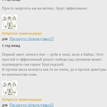
Просто запретить им косметику, будет эффективнее.
Небритое прямоходящее
для
Ոሉαዙҿτα ಭҿҝҿሉҿʓяҝα〄
1 год назад
Первый завет латного боя — руби в лицо, коли в йайцо. Этот
простой и эффективный рецепт победы над латником может
подтвердить сам герцог Бургундский.
И против шила кольчуга как-то не очень, да и против арматуры
по конечностям тоже.
Небритое прямоходящее
для
Ոሉαዙҿτα ಭҿҝҿሉҿʓяҝα〄