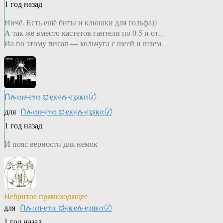
1 год назад
Ничё. Есть ещё биты и клюшки для гольфа))
А так же вместо кастетов гантели по 0.5 и от..
Иа по этому писал — кольчуга с шеей и шлем.
Ոሉαዙҿτα ಭҿҝҿሉҿʓяҝα〄
для
Ոሉαዙҿτα ಭҿҝҿሉҿʓяҝα〄
1 год назад
И пояс верности для немок
Небритое прямоходящее
для
Ոሉαዙҿτα ಭҿҝҿሉҿʓяҝα〄
1 год назад