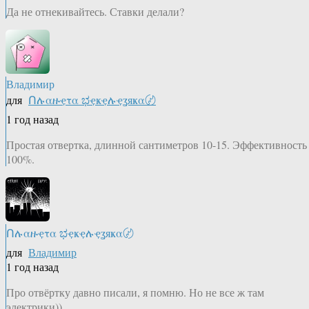
Да не отнекивайтесь. Ставки делали?
Владимир
для
Ոሉαዙҿτα ಭҿҝҿሉҿʓяҝα〄
1 год назад
Простая отвертка, длинной сантиметров 10-15. Эффективность
100%.
Ոሉαዙҿτα ಭҿҝҿሉҿʓяҝα〄
для
Владимир
1 год назад
Про отвёртку давно писали, я помню. Но не все ж там
электрики))