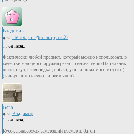
Владимир
для
Ոሉαዙҿτα ಭҿҝҿሉҿʓяҝα〄
1 год назад
Фактически любой предмет, который можно использовать в
качестве холодного оружия разного назначения) Напильник,
шило, стул, сковородка (любая), утюги, ножницы, итд итп)
(топоры и молотки слишком явно)
Gena
для
Владимир
1 год назад
Кусок льда,сосуля,замёрзший вусмерть батон