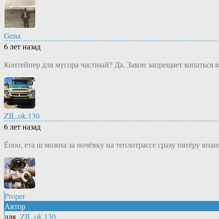
Gena
6 лет назад
Контейнер для мусора частный? Да. Закон запрещает копаться в
ZIL.ok.130
6 лет назад
Ёооо, ета ш можна за ночёвку на теплотрассе сразу пятёру впа
Proper
Автор
для
ZIL.ok.130