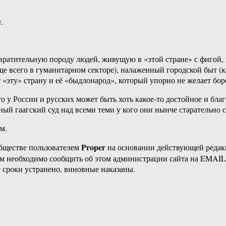
.
ратительную породу людей, живущую в «этой стране» с фигой, 
е всего в гуманитарном секторе), налаженный городской быт (кв
«эту» страну и её «быдлонарод», который упорно не желает боро
 у России и русских может быть хоть какое-то достойное и благ
й гаагский суд над всеми теми у кого они нынче старательно с
м.
Proper
бществе пользователем
на основании действующей реда
ам необходимо сообщить об этом администрации сайта на EMAI
 сроки устранено, виновные наказаны.