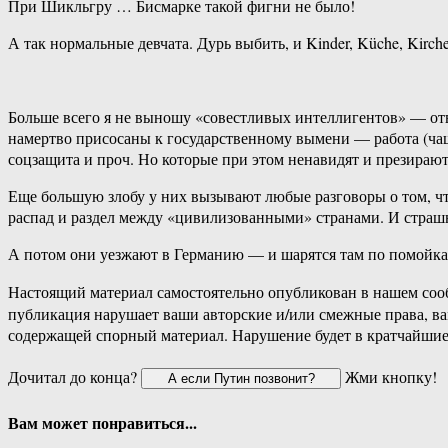
При Шикльгру … Бисмарке такой фигни не было!
А так нормальные девчата. Дурь выбить, и Kinder, Küche, Kirche
Больше всего я не выношу «совестливых интеллигентов» — отв
намертво присосаны к государственному вымени — работа (чащ
соцзащита и проч. Но которые при этом ненавидят и презирают 
Еще большую злобу у них вызывают любые разговоры о том, что
распад и раздел между «цивилизованными» странами. И страшны
А потом они уезжают в Германию — и шарятся там по помойка
Настоящий материал самостоятельно опубликован в нашем соо
публикация нарушает ваши авторские и/или смежные права, в
содержащей спорный материал. Нарушение будет в кратчайшие
Дочитал до конца?
Жми кнопку!
Вам может понравиться...