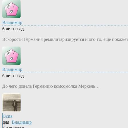
Владимир
6 лет назад
Вскорости Германия ремилитаризируется и ого-го, еще покаже
Владимир
6 лет назад
До чего довела Германию комсомолка Меркель…
Gena
для
Владимир
6 лет назад