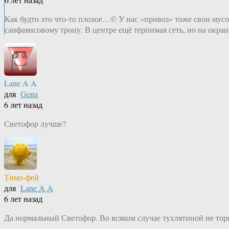
Как будто это что-то плохое…© У нас «привоз» тоже свои мусо
санфаянсовому трону. В центре ещё терпимая сеть, но на окра
Lane A A
для
Gena
6 лет назад
Светофор лучше?
Тимо-фей
для
Lane A A
6 лет назад
Да нормальный Светофор. Во всяком случае тухлятиной не торгу