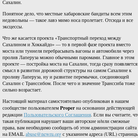
Сахалин.
Понятное дело, что местные хабаровские бандиты всем этим
недовольны — такое лавэ мимо носа пролетает. Отсюда и все
эксцессы.
Что же касается проекта «Транспортный переход между
Сахалином и Хоккайдо» — то в первой фазе проекта вместо
моста или туннеля перебрасывать вагоны и автомобили через
пролив Лаперуза можно обычными паромами. Главное в этом
проекте — постройка моста на Сахалин, тогда сразу появляется
смысл в развитии дорожной структуры на самом Сахалине к
проливу Лаперуза, ну и развитие перемычки, соединяющей
Сахалин с Транссибом. После чего и значение Транссиба тоже
сильно возрастает.
Настоящий материал самостоятельно опубликован в нашем
Proper
сообществе пользователем
на основании действующей
редакции
Пользовательского Соглашения
. Если вы считаете, чт
такая публикация нарушает ваши авторские и/или смежные
права, вам необходимо сообщить об этом администрации сайта
на EMAIL
abuse@newru.org
с указанием адреса (URL) страницы