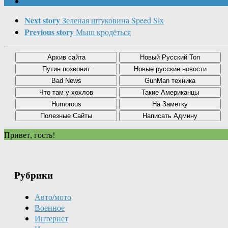
Next story
Зеленая штуковина Speed Six
Previous story
Мыш кродёться
Привет, гость!
Рубрики
Авто/мото
Военное
Интернет