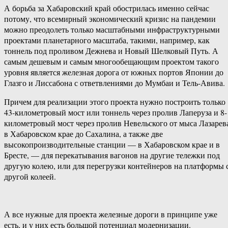
А борьба за Хабаровский край обострилась именно сейчас
потому, что всемирный экономический кризис на пандемии
можно преодолеть только масштабными инфраструктурными
проектами планетарного масштаба, такими, например, как
тоннель под проливом Дежнева и Новый Шелковый Путь. А
самым дешевым и самым многообещающим проектом такого
уровня является железная дорога от южных портов Японии до
Глазго и Лиссабона с ответвлениями до Мумбаи и Тель-Авива.
Причем для реализации этого проекта нужно построить только
43-километровый мост или тоннель через пролив Лаперуза и 8-
километровый мост через пролив Невельского от мыса Лазарев
в Хабаровском крае до Сахалина, а также две
высокопроизводительные станции — в Хабаровском крае и в
Бресте, — для перекатывания вагонов на другие тележки под
другую колею, или для перегрузки контейнеров на платформы 
другой колеей.
А все нужные для проекта железные дороги в принципе уже
есть, и у них есть большой потенциал модернизации.