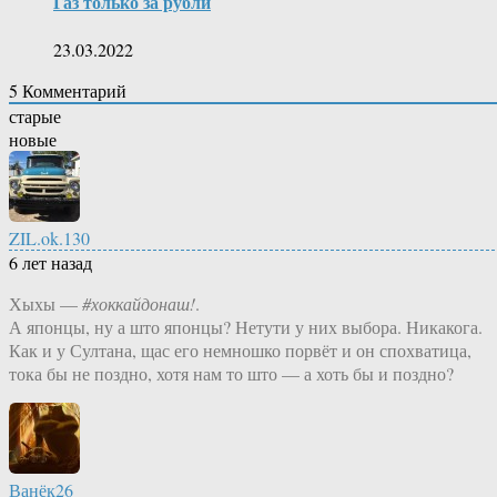
Газ только за рубли
23.03.2022
5
Комментарий
старые
новые
ZIL.ok.130
6 лет назад
Хыхы —
#хоккайдонаш!
.
А японцы, ну а што японцы? Нетути у них выбора. Никакога.
Как и у Султана, щас его немношко порвёт и он спохватица,
тока бы не поздно, хотя нам то што — а хоть бы и поздно?
Ванёк26