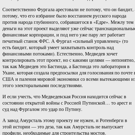
Соответственно Фургала арестовали не потому, что он бандит, 
потому, что его избрание было восстанием русского народа
против народа глубинного, собравшегося в «Едре». Межлу тем
деньги на этот проект выделяют уже сейчас транснациональны
финансовые корпорации, и под него уже пару лет работает
печатный станок ФРС. А Фургал «сильный управленец» (то
есть бандит, который умеет захватывать контроль над
финансовыми потоками). Естественно, Медведев хочет
контролировать этот проект, но с какими целями — непонятно,
так как Медведев это Бастинда, а Бастинда это лаборатория в
Ухане, которая создала предпосылки для голосования по почте 
США и паления мировой экономики со всеми вытекающими и
этого электоральными последствиями.
И если учесть, что Медведевская Россия находится сейчас в
состоянии открытой войны с Россией Путинской… то арест и
суд над Фургалом это удар по Путину.
А завод Амурсталь этому проекту не нужен, и Ротенберги в
этой истории — это деза, так как Амурсталь не выпускает
профили, необходимые для строительства мостов.