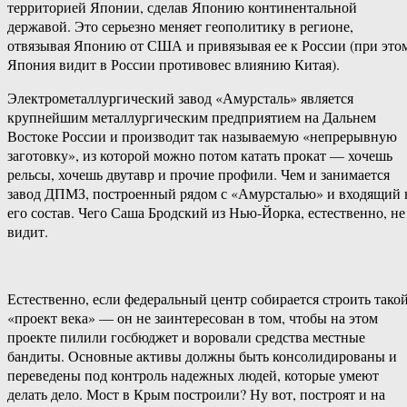
территорией Японии, сделав Японию континентальной
державой. Это серьезно меняет геополитику в регионе,
отвязывая Японию от США и привязывая ее к России (при это
Япония видит в России противовес влиянию Китая).
Электрометаллургический завод «Амурсталь» является
крупнейшим металлургическим предприятием на Дальнем
Востоке России и производит так называемую «непрерывную
заготовку», из которой можно потом катать прокат — хочешь
рельсы, хочешь двутавр и прочие профили. Чем и занимается
завод ДПМЗ, построенный рядом с «Амурсталью» и входящий 
его состав. Чего Саша Бродский из Нью-Йорка, естественно, не
видит.
Естественно, если федеральный центр собирается строить тако
«проект века» — он не заинтересован в том, чтобы на этом
проекте пилили госбюджет и воровали средства местные
бандиты. Основные активы должны быть консолидированы и
переведены под контроль надежных людей, которые умеют
делать дело. Мост в Крым построили? Ну вот, построят и на