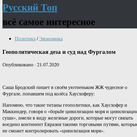
Русский Топ
всё самое интересное
Политика
/
Экономика
Геополитическая деза и суд над Фургалом
Опубликовано
·
21.07.2020
Саша Бродский пишет в своём уютненьком ЖЖ чудесное о
Фургале, попавшем под колёса Хаусхоферу:
Напомню, что такие титаны геополитики, как Хаусхофер и
Маккиндер, говоря о «борьбе цивилизации моря и цивилизаци
суши», имели в виду железные дороги, которые могут связать
воедино континент Евразия такими торговыми путями, которы
не сможет контролировать «цивилизация моря».