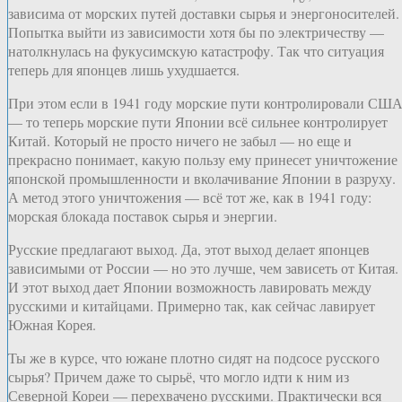
зависима от морских путей доставки сырья и энергоносителей.
Попытка выйти из зависимости хотя бы по электричеству —
натолкнулась на фукусимскую катастрофу. Так что ситуация
теперь для японцев лишь ухудшается.
При этом если в 1941 году морские пути контролировали СШ
— то теперь морские пути Японии всё сильнее контролирует
Китай. Который не просто ничего не забыл — но еще и
прекрасно понимает, какую пользу ему принесет уничтожение
японской промышленности и вколачивание Японии в разруху.
А метод этого уничтожения — всё тот же, как в 1941 году:
морская блокада поставок сырья и энергии.
Русские предлагают выход. Да, этот выход делает японцев
зависимыми от России — но это лучше, чем зависеть от Китая.
И этот выход дает Японии возможность лавировать между
русскими и китайцами. Примерно так, как сейчас лавирует
Южная Корея.
Ты же в курсе, что южане плотно сидят на подсосе русского
сырья? Причем даже то сырьё, что могло идти к ним из
Северной Кореи — перехвачено русскими. Практически вся