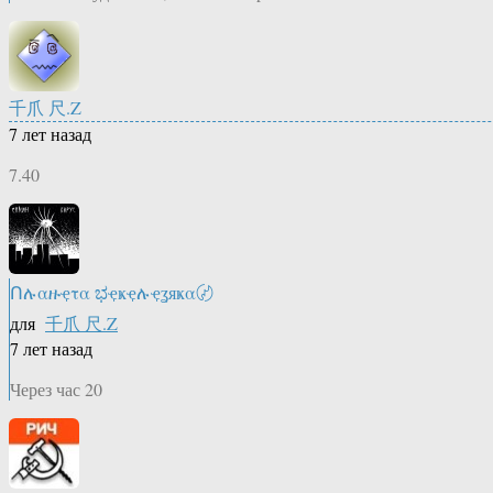
千爪 尺.Z
7 лет назад
7.40
Ոሉαዙҿτα ಭҿҝҿሉҿʓяҝα〄
для
千爪 尺.Z
7 лет назад
Через час 20