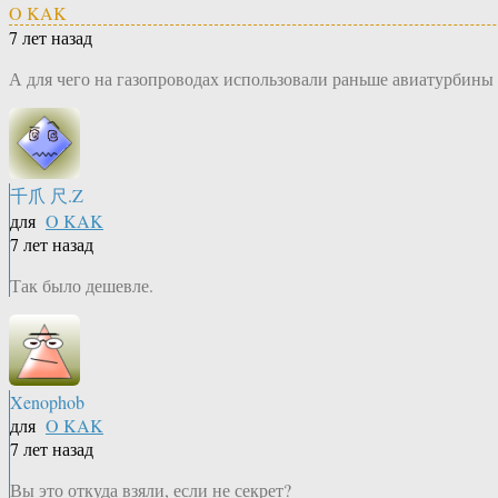
O KAK
7 лет назад
А для чего на газопроводах использовали раньше авиатурбины
千爪 尺.Z
для
O KAK
7 лет назад
Так было дешевле.
Xenophob
для
O KAK
7 лет назад
Вы это откуда взяли, если не секрет?