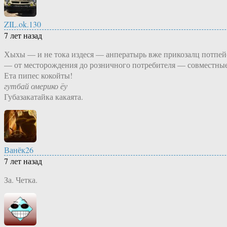
ZIL.ok.130
7 лет назад
Хыхы — и не тока издеся — анператырь вже прикозалц потпей
— от месторождения до розничного потребителя — совместные 
Ета пипес кокойты!
гутбай омерико ёу
Губазакатайка какаята.
Ванёк26
7 лет назад
За. Четка.