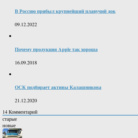
В Россию прибыл крупнейший плавучий док
09.12.2022
Почему продукция Apple так хороша
16.09.2018
ОСК подбирает активы Калашникова
21.12.2020
14
Комментарий
старые
новые