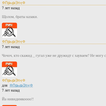
✡Ոթℴթ∋চҿ✡
7 лет назад
Щолом, браты казаки.
✡Ոթℴթ∋চҿ✡
7 лет назад
Чочоч, кто скажид _ гугал уже не дружидт с хауваем? Не могу 
✡Ոթℴթ∋চҿ✡
для
✡Ոթℴթ∋চҿ✡
7 лет назад
Йа нивидимкоооо!!