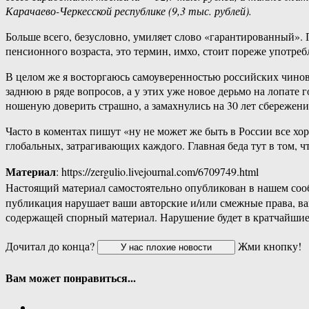
Карачаево-Черкесской республике (9,3 тыс. рублей).
Больше всего, безусловно, умиляет слово «гарантированный». 
пенсионного возраста, это термин, имхо, стоит пореже употре
В целом же я восторгаюсь самоуверенностью российских чинов
заднюю в ряде вопросов, а у этих уже новое дерьмо на лопате 
ношеную доверить страшно, а замахнулись на 30 лет сбережени
Часто в коментах пишут «ну не может же быть в России все хо
глобальных, затрагивающих каждого. Главная беда тут в том, ч
Материал
: https://zergulio.livejournal.com/6709749.html
Настоящий материал самостоятельно опубликован в нашем соо
публикация нарушает ваши авторские и/или смежные права, в
содержащей спорный материал. Нарушение будет в кратчайшие
Дочитал до конца?
Жми кнопку!
Вам может понравиться...