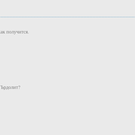
ак получится.
пЪрдолит?