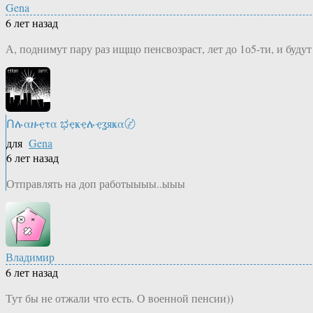
Gena
6 лет назад
А, поднимут пару раз ищщо пенсвозраст, лет до 1о5-ти, и бу
Ոሉαዙҿτα ಭҿҝҿሉҿʓяҝα〄
для
Gena
6 лет назад
Отправлять на доп работыыыы..ыыы
Владимир
6 лет назад
Тут бы не отжали что есть. О военной пенсии))