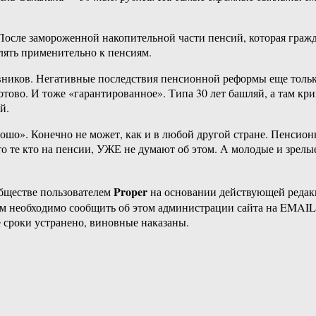
После замороженной накопительной части пенсий, которая гражд
блять применительно к пенсиям.
ников. Негативные последствия пенсионной реформы еще только
готово. И тоже «гарантированное». Типа 30 лет башляй, а там к
й.
рошо». Конечно не может, как и в любой другой стране. Пенсион
то те кто на пенсии, УЖЕ не думают об этом. А молодые и зрелы
Proper
бществе пользователем
на основании действующей реда
ам необходимо сообщить об этом администрации сайта на EMAI
 сроки устранено, виновные наказаны.