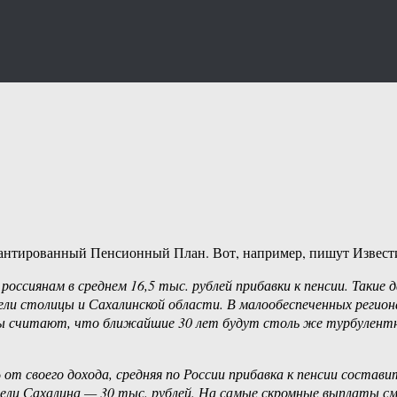
рантированный Пенсионный План. Вот, например, пишут Извест
сиянам в среднем 16,5 тыс. рублей прибавки к пенсии. Такие 
тели столицы и Сахалинской области. В малообеспеченных регио
ы считают, что ближайшие 30 лет будут столь же турбулентны
 своего дохода, средняя по России прибавка к пенсии составит 
ели Сахалина — 30 тыс. рублей. На самые скромные выплаты см