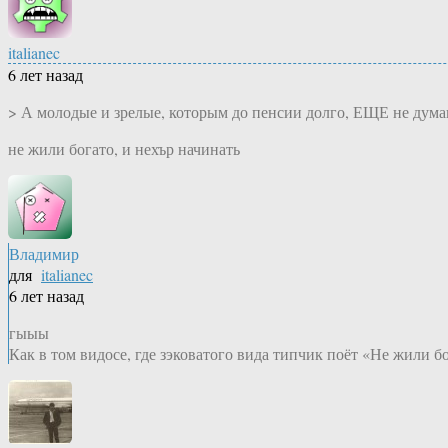
italianec
6 лет назад
> А молодые и зрелые, которым до пенсии долго, ЕЩЕ не думаю
не жили богато, и нехър начинать
Владимир
для
italianec
6 лет назад
гыыы
Как в том видосе, где зэковатого вида типчик поёт «Не жили