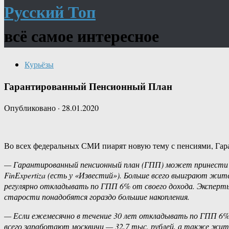
Русский Топ
всё самое интересное
Курьёзы
Гарантированный Пенсионный План
Опубликовано
·
28.01.2020
Во всех федеральных СМИ пиарят новую тему с пенсиями, Га
— Гарантированный пенсионный план (ГПП) может принести рос
FinExpertiza (есть у «Известий»). Больше всего выиграют жи
регулярно откладывать по ГПП 6% от своего дохода. Эксперт
старости понадобятся гораздо большие накопления.
— Если ежемесячно в течение 30 лет откладывать по ГПП 6% от
всего заработают москвичи — 32,7 тыс. рублей, а также жит