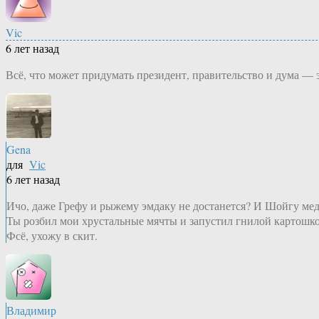
Vic
6 лет назад
Всё, что может придумать президент, правительство и дума — 
Gena
для
Vic
6 лет назад
Ичо, даже Грефу и рыжему эмдаку не достанется? И Шойгу мед
Ты розбил мои хрустальные мячты и запустил гнилой картошкой
Фсё, ухожу в скит.
Владимир