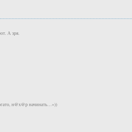
т. А зря.
 богато, н@х@р начинать…»))