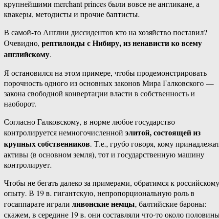
крупнейшими merchant princes были вовсе не англикане, а
квакеры, методисты и прочие баптисты.
В самой-то Англии диссидентов кто на хозяйство поставил?
рептилоиды с Нибиру, из ненависти ко всему
Очевидно,
английскому
.
Я остановился на этом примере, чтобы продемонстрировать
порочность одного из основных законов Мира Галковского —
закона свободной конвертации власти в собственность и
наоборот.
Согласно Галковскому, в норме любое государство
элитой, состоящей из
контролируется немногочисленной
крупных собственников
. Т.е., грубо говоря, кому принадлежа
активы (в основном земля), тот и государственную машину
контролирует.
Чтобы не бегать далеко за примерами, обратимся к российском
опыту. В 19 в. гигантскую, непропорциональную роль в
ливонские немцы
госаппарате играли
, балтийские бароны:
скажем, в середине 19 в. они составляли что-то около половин