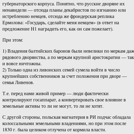
губернаторского корпуса. Понятно, что русские дворяне их
ненавидели — отсюда планы декабристов по изгнанию или
истреблению немцев, отсюда же фрондерская реплика
Ермолова: «Государь, сделайте меня немцем» (в ответ на
предложение Н1 наградить его, как он сам пожелает).
При этом:
1) Владения балтийских баронов были невелики по меркам да
рядового дворянства, а по меркам крупной аристократии — так
и вовсе ничтожны.
2) Только одна из ливонских семей сумела войти в число
крупнейших собственников за счет положения при дворе —
семья Ливенов.
Т.е. перед нами живой пример — люди фактически
контролируют госаппарат, а конвертировать свое влияние в
земельные активы то ли не могут, то ли не хотят.
С другой стороны, польская магнатерия в РИ подчас обладала
колоссальными земельными владениями, но при этом после
1830 г. была целиком отлучена от кормила власти.