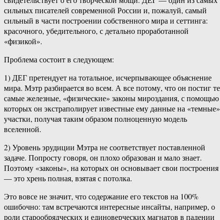
сильных писателей современной России и, пожалуй, самый
сильный в части построении собственного мира и сеттинга:
красочного, убедительного, с детально проработанной
«физикой».
Проблема состоит в следующем:
1) ДЕГ претендует на тотальное, исчерпывающее объяснение
мира. Мэтр разбирается во всем. А все потому, что он постиг те
самые железные, «физические» законы мироздания, с помощью
которых он экстраполирует известные ему данные на «темные»
участки, получая таким образом полноценную модель
вселенной.
2) Уровень эрудиции Мэтра не соответствует поставленной
задаче. Попросту говоря, он плохо образован и мало знает.
Поэтому «законы», на которых он основывает свои построения
— это хрень полная, взятая с потолка.
Это вовсе не значит, что содержание его текстов на 100%
ошибочно: там встречаются интересные инсайты, например, о
роли старообрядческих и единоверческих магнатов в падении