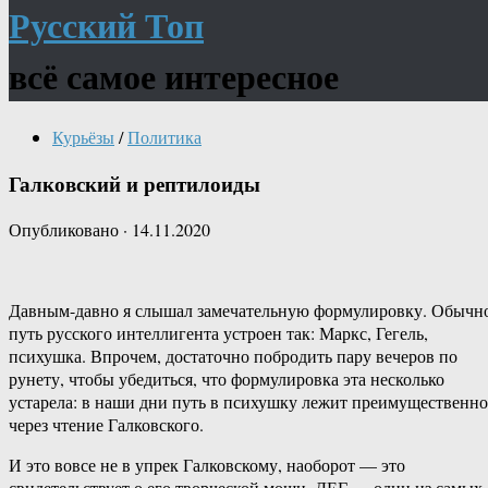
Русский Топ
всё самое интересное
Курьёзы
/
Политика
Галковский и рептилоиды
Опубликовано
·
14.11.2020
Давным-давно я слышал замечательную формулировку. Обычн
путь русского интеллигента устроен так: Маркс, Гегель,
психушка. Впрочем, достаточно побродить пару вечеров по
рунету, чтобы убедиться, что формулировка эта несколько
устарела: в наши дни путь в психушку лежит преимущественно
через чтение Галковского.
И это вовсе не в упрек Галковскому, наоборот — это
свидетельствует о его творческой мощи. ДЕГ — один из самых