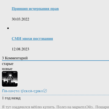
Принцип исчерпания прав
30.03.2022
СМИ эпохи постзнания
12.08.2023
3
Комментарий
старые
новые
Ոሉαዙҿτα ಭҿҝҿሉҿʓяҝα〄
1 год назад
Я тут озадачился мёблю купить. Полез на маркеплЭйз.. Пошари