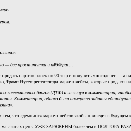
мере.
гром.
долларов.
льно — две проститутки и п#д@рас…
 продать партию плоек по 90 тыр и получить многоденег — а на
но,
Трамп
Путен
рептилоиды
маркетплейсы, которые продают пл
рных коллективных блогов (ДТФ) и заглянул в комментарии, что
сторон. Комментарии, однако были намертво забиты единодушны
азина».
 тем, что «демпинг» маркетплейсов якобы приведет в будущем к
 в магазинах цены УЖЕ ЗАРЯЖЕНЫ более чем в ПОЛТОРА РАЗА о