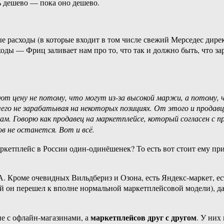
 дешево — пока оно дешево.
 расходы (в которые входит в том числе свежий Мерседес дирек
ходы — Фриц заливает нам про то, что так и должно быть, что зар
 цену не потому, что могут из-за высокой маржи, а потому, ч
его не зарабатывая на некоторых позициях. От этого и продав
кам. Говорю как продавец на маркетплейсе, который согласен с 
в не останется. Вот и всё.
аркетплейс в России один-одинёшенек? То есть вот стоит ему 
. Кроме очевидных Вильдбериз и Озона, есть Яндекс-маркет, е
кой он перешел к вполне нормальной маркетплейсовой модели), д
маркетплейсов друг с другом
е с офлайн-магазинами, а
. У них