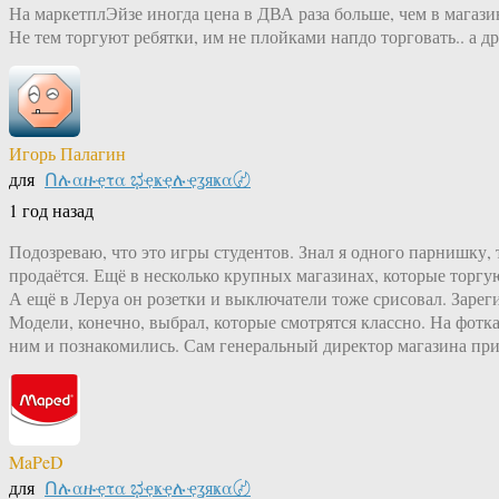
На маркетплЭйзе иногда цена в ДВА раза больше, чем в магази
Не тем торгуют ребятки, им не плойками напдо торговать.. а д
Игорь Палагин
для
Ոሉαዙҿτα ಭҿҝҿሉҿʓяҝα〄
1 год назад
Подозреваю, что это игры студентов. Знал я одного парнишку,
продаётся. Ещё в несколько крупных магазинах, которые торг
А ещё в Леруа он розетки и выключатели тоже срисовал. Зареги
Модели, конечно, выбрал, которые смотрятся классно. На фотках
ним и познакомились. Сам генеральный директор магазина прие
MaPeD
для
Ոሉαዙҿτα ಭҿҝҿሉҿʓяҝα〄