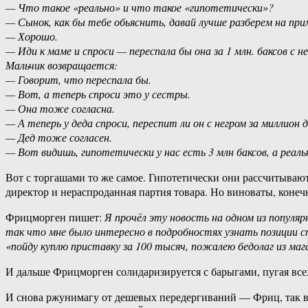
— Что такое «реально» и что такое «гипотетически»?
— Сынок, как бы тебе обьяснить, давай лучше разберем на при
— Хорошо.
— Иди к маме и спроси — переспала бы она за 1 млн. баксов с не
Мальчик возвращается:
— Говорит, что переспала бы.
— Вот, а теперь спроси это у сестры.
— Она тоже согласна.
— А теперь у деда спроси, переспит ли он с негром за миллион 
— Дед тоже согласен.
— Вот видишь, гипотетически у нас есть 3 млн баксов, а реа
Вот с торгашами то же самое. Гипотетически они рассчитывают
директор и нераспроданная партия товара. Но виноваты, конеч
Фрицморген пишет:
Я прочёл эту новость на одном из популя
так что мне было интересно в подробностях узнать позиции 
«пойду куплю приставку за 100 тысяч, пожалею бедолаг из маг
И дальше Фрицморген солидаризируется с барыгами, пугая всех
И снова ржунимагу от дешевых передергиваний — Фриц, так