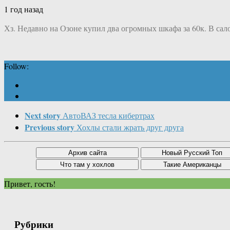
1 год назад
Хз. Недавно на Озоне купил два огромных шкафа за 60к. В сал
Follow:
Next story
АвтоВАЗ тесла кибертрах
Previous story
Хохлы стали жрать друг друга
Привет, гость!
Рубрики