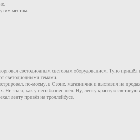
не.
ругим местом.
 торговал светодиодным световым оборудованием. Тупо пришёл в
уют светодиодными темами.
стрировал, по-моему, в Озоне, магазинчик и выставил на продажу
. Не знаю, как у него бизнес-шёл. Ну, ленту красную световую я
хал ленту привёз на троллейбусе.