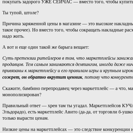
покупать задорого УЖЕ СЕЙЧАС — вместо того, чтобы купить
Ты тупой, штоле?
Причина заряженной цены в магазине — это высокие накладные
такое прочее). Но вместо того, чтобы сокращать накладные рас
надо жить.
А вот и еще один такой же барыга вещает:
Суть претензии ритейлеров в том, что маркетплейсы занижают
продавцов. Тем самым занимаются демпингом, иногда даже нич
привязаны к маркетплейсу и его правилам игры и крупным игро
сожрет, он обратно вкрутит ценник
, потому что конкуренто
Скажите, бамбино перепродавец через маркетплейс — а что, м
монополизирован?
Правильный ответ — хрен там ты угадал. Маркетплейсов КУЧА
Эльдорадо), есть маркетплейс Авито (да-да, от торговли б-уш
только вырасти ценам.
Низкие цены на маркетплейсах — это следствие конкуренции н