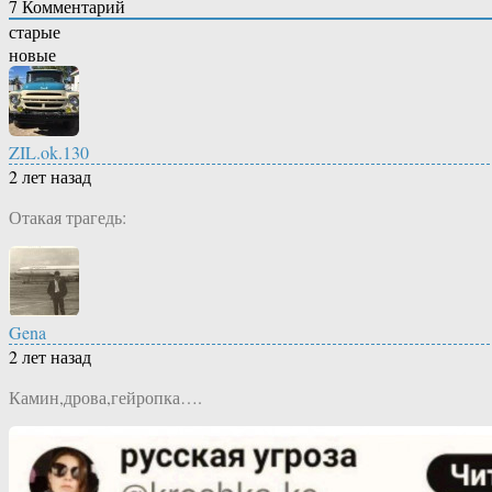
7
Комментарий
старые
новые
ZIL.ok.130
2 лет назад
Отакая трагедь:
Gena
2 лет назад
Камин,дрова,гейропка….