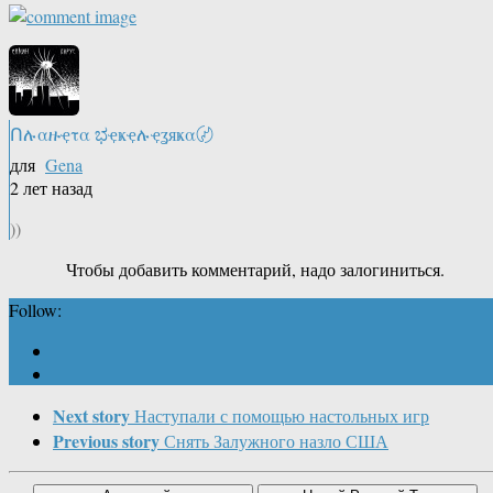
Ոሉαዙҿτα ಭҿҝҿሉҿʓяҝα〄
для
Gena
2 лет назад
))
Чтобы добавить комментарий, надо залогиниться.
Follow:
Next story
Наступали с помощью настольных игр
Previous story
Снять Залужного назло США