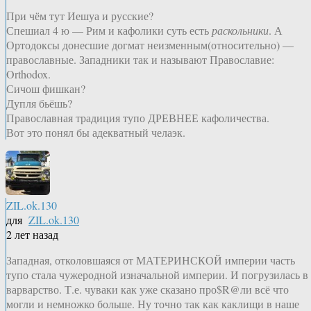
При чём тут Иешуа и русские?
Спешиал 4 ю — Рим и кафолики суть есть
раскольники
. А
Ортодоксы донесшие догмат неизменным(относительно) —
православные. Западники так и называют Православие:
Orthodox.
Сичош фишкан?
Дупля бьёшь?
Православная традиция тупо ДРЕВНЕЕ кафоличества.
Вот это понял бы адекватный челаэк.
ZIL.ok.130
для
ZIL.ok.130
2 лет назад
Западная, отколовшаяся от МАТЕРИНСКОЙ империи часть
тупо стала чужеродной изначальной империи. И погрузилась в
варварство. Т.е. чуваки как уже сказано про$R@ли всё что
могли и немножко больше. Ну точно так как каклищи в наше