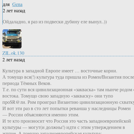
для
Gena
2 лет назад
Ойдаладно, я раз из подвески дубину еле вынул..))
ZIL.ok.130
2 лет назад
Культура в западной Европе имеет … восточные корни.
А томущо вся(!) культура туда пришла из Ромеи/Византия посл
периода Тёмных Веков.
Т.е. по сути вся цивилизационная «закваска» там нынче родом 
востока. Томущо свою западную «закваску» они тупо
про$R@ли. Рим проиграл Византию цивилизационную схватку
И вот эти раз в сто лет попытки реванша у наследницы Ромеи
— России объясняются именно этим.
И те кто произносит что Россия это часть западноевропейской
культуры — могут(и должны!) идти с этим утверждением в
жппие. А томущо западноевропейская культура: