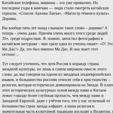
Китайские телефоны, машины – это уже привычно. Но
последние годы я замечаю — люди стали смотреть китайские
сериалы. «Список Архива Ланъя», «Магистр тёмного культа».
Дорамы.
Вы вообще пять лет назад слышали такое слово – дорамы? А
теперь – очень даже. Причём очень много этого среди людей
20+, среди подростков. Я, помню, запостил фотографию в
китайском антураже – мне сразу одна из учениц пишет: «О! Эт
Ма Дао?» Да, это был именно Ма Дао. И она знает этот
сеттинг…
Тут следует уточнить, что хотя Россия и вправду страна
западной культуры, но лишь в самом широком смысле этого
слова: да, мы говорим на одном из западных индоевропейских
языков, и большинство россиян относят себя к христианству –
религии, которая исторически доминировала на Западе. В план
этих исторических культурных основ между нами и Китаем
лежит гораздо более глубокая пропасть, чем между нами и
Западной Европой, даже с учётом того, что у нас отличный от
большинства стран запада алфавит, а наша религия и
значительная часть культурной традиции восходят к Византии, 