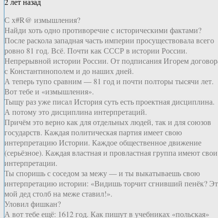
2 лет назад
С х#R@ измышления?
Найди хоть одно противоречие с историческими фактами?
После раскола западная часть империи просуществовала всего
ровно 81 год. Всё. Почти как СССР в истории России.
Непрерывной истории России. От подписания Игорем договор
с Константинополем и до наших дней.
А теперь тупо сравним — 81 год и почти полторы тысячи лет.
Вот тебе и «измышления».
Тыщу раз уже писал История суть есть проектная дисциплина.
А потому это дисциплина интерпретаций.
Причём это верно как для отдельных людей, так и для союзов
государств. Каждая политическая партия имеет свою
интерпретацию Истории. Каждое общественное движение
(серьёзное). Каждая властная и провластная группа имеют свои
интерпретации.
Ты споришь с соседом за межу — и ты выкатываешь свою
интерпретацию истории: «Видишь торчит сгнивший пенёк? Э
мой дед столб на меже ставил!».
Уловил фишкан?
А вот тебе ещё: 1612 год. Как пишут в учебниках «польская»