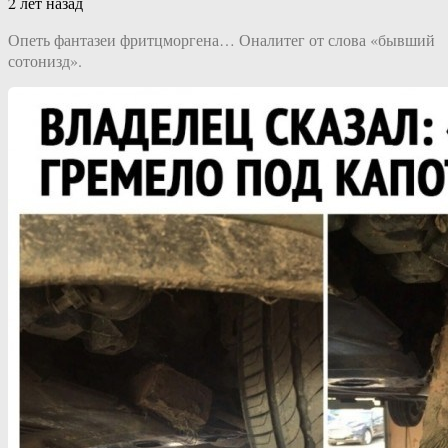
2 лет назад
Опеть фантазеи фритцморгена… Оналитег от слова «бывший
сотонизд».