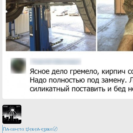
Ոሉαዙҿτα ಭҿҝҿሉҿʓяҝα〄