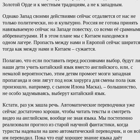
Золотой Орде и к местным традициям, а не к западным.
Однако Запад своими действиями сейчас отдаляется от нас не
только политически, но и культурно. Россия не готова принять
навязываемую сейчас на Западе повестку, со всеми её срамным
аббревиатурами. И в этом плане мы с Китаем находимся в
одном лагере. Пропасть между нами и Европой сейчас ширится
тогда как между нами и Китаем – сужается.
Полагаю, что если поставить перед россиянами выбор, будут л
наши дети учить китайский язык вместо английского, или, с
немалой вероятностью, этим детям промоет мозги западная
пропаганда и они лягут под нож хирурга для смены пола (как
произошло, например, с сыном Илона Маска), – большинство,
не особо задумываясь, выберут китайский язык.
Кстати, раз уж зашла речь. Автоматические переводчики уже
сейчас достаточно хороши, чтобы читать тексты и смотреть
видео на английском, вообще не зная языка. Мы постепенно
реализовали прогноз из старой научной фантастики, когда
туристы надевали на шею автоматический переводчик, и он вс
им переводил. Пока что ещё хорошее знание языка даёт