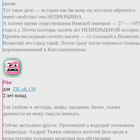
время.
Тут такое дело — история как бы кому ни хотелось обратного
имеет свойство: она НЕПРЕРЫВНА.
А посему время существования Римской империи — 27 — 145
года н.э. Почти полторы тысячи лет НЕПРЕРЫВНОЙ истории
Причём последнюю (почти) тысячу — со столицей в Византии.
Византий это город такой. Почти сразу после переноса столиц
переименованный в Константинополь.
Pilat
для
ZIL.ok.130
2 лет назад
Так глубоко в легенды, мифы, предания, басни, сказки
древности не вижу смысла вникать.
Сейчас актуально другое. Протоиерей и ведущий телеканала
«Царьград» Андрей Ткачев обвинил жителей Белгорода в
недостаточно усердных молитвах под обстрелами.