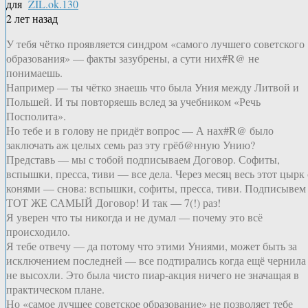
для
ZIL.ok.130
2 лет назад
У тебя чётко проявляется синдром «самого лучшего советского
образования» — факты зазубрены, а сути них#R@ не
понимаешь.
Например — ты чётко знаешь что была Уния между Литвой и
Польшей. И ты повторяешь вслед за учебником «Речь
Посполита».
Но тебе и в голову не придёт вопрос — А нах#R@ было
заключать аж целых семь раз эту грёб@нную Унию?
Представь — мы с тобой подписываем Договор. Софиты,
вспышки, пресса, тиви — все дела. Через месяц весь этот цырк 
конями — снова: вспышки, софиты, пресса, тиви. Подписывем
ТОТ ЖЕ САМЫЙ Договор! И так — 7(!) раз!
Я уверен что ты никогда и не думал — почему это всё
происходило.
Я тебе отвечу — да потому что этими Униями, может быть за
исключением последней — все подтирались когда ещё чернила
не высохли. Это была чисто пиар-акция ничего не значащая в
практическом плане.
Но «самое лучшее советское образование» не позволяет тебе