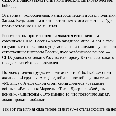
boldogg:
Эта война – колоссальный, катастрофический провал политики
Запада. Ведь главным противостоянием этого столетия… будет
противостояние США и Китая.
Россия в этом противостоянии является естественным
союзником США. Россия – часть западного мира. И вот в этой
ситуации, из-за ослиного упрямства, из-за нежелания учитыват
естественные интересы России, из-за ковбойского гонора —
США удалось затолкать Россию на сторону Китая… Затолкать 
преодолевая её же сопротивление…
По-моему, очень трудно не понимать, что «The Beatles» стоят
авианосной группы. А ещё одной авианосной группы стоит
«Metallica». А ещё одной стоит серия фильмов «Звёздные
войны». «Вселенная Марвел». «Том и Джерри». «Звёздные
войны». «Симпсоны». Это именно то, что позволило Западу
доминировать глобально.
Так вот эта мягкая сила теперь станет (уже стала) сходить на не