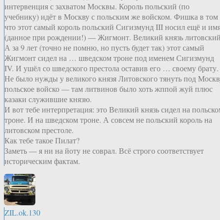
интервенция с захватом Москвы. Король польский (по
учебнику) идёт в Москву с польским же войском. Фишка в том
что этот самый король польский Сигизмунд III носил ещё и им
(данное при рождении!) — Жигмонт. Великий князь литовский
А за 9 лет (точно не помню, но пусть будет так) этот самый
Жигмонт сидел на … шведском троне под именем Сигизмунд
IV. И ушёл со шведского престола оставив его … своему брату.
Не было нужды у великого князя Литовского тянуть под Москв
польское войско — там литвинов было хоть жппой жуй плюс
казаки служившие князю.
И вот тебе интерпретация: это Великий князь сидел на польско
троне. И на шведском троне. А совсем не польский король на
литовском престоле.
Как тебе такое Пилат?
Заметь — я ни на йоту не соврал. Всё строго соответствует
историческим фактам.
ZIL.ok.130