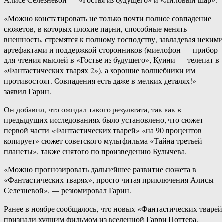
«Можно констатировать не только почти полное совпадение
сюжетов, в которых плохие парни, способные менять
внешность, стремятся к полному господству, завладевая неким
артефактами и поддержкой сторонников (миелофон — прибор
для чтения мыслей в «Гостье из будущего», Куини — телепат в
«Фантастических тварях 2»), а хорошие волшебники им
противостоят. Совпадения есть даже в мелких деталях!» —
заявил Гарин.
Он добавил, что ожидал такого результата, так как в
предыдущих исследованиях было установлено, что сюжет
первой части «Фантастических тварей» «на 90 процентов
копирует» сюжет советского мультфильма «Тайна третьей
планеты», также снятого по произведению Булычева.
«Можно прогнозировать дальнейшее развитие сюжета в
«Фантастических тварях», просто читая приключения Алисы
Селезневой», — резюмировал Гарин.
Ранее в ноябре сообщалось, что новых «Фантастических тваре
признали худшим фильмом из вселенной Гарри Поттера.