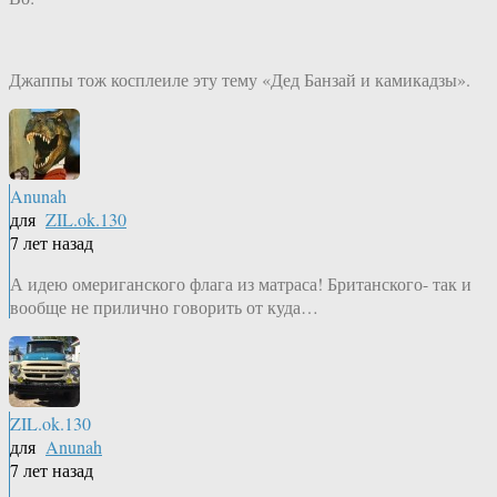
Джаппы тож косплеиле эту тему «Дед Банзай и камикадзы».
Anunah
для
ZIL.ok.130
7 лет назад
А идею омериганского флага из матраса! Британского- так и
вообще не прилично говорить от куда…
ZIL.ok.130
для
Anunah
7 лет назад