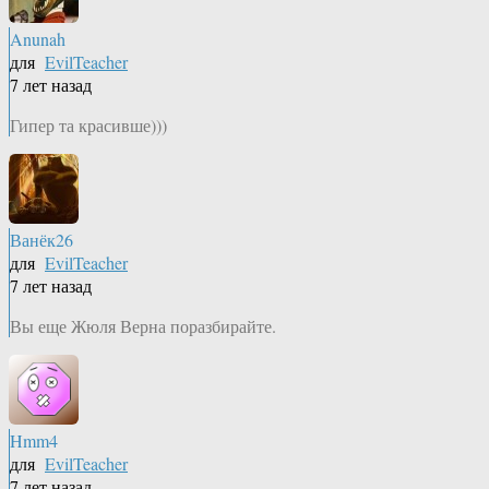
Anunah
для
EvilTeacher
7 лет назад
Гипер та красивше)))
Ванёк26
для
EvilTeacher
7 лет назад
Вы еще Жюля Верна поразбирайте.
Hmm4
для
EvilTeacher
7 лет назад