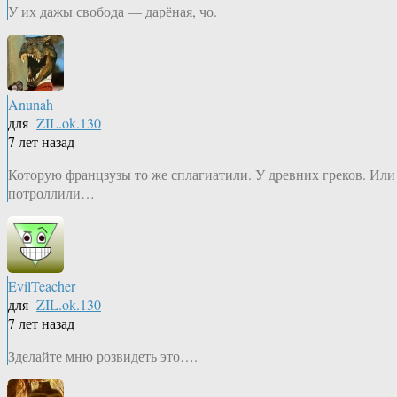
У их дажы свобода — дарёная, чо.
Anunah
для
ZIL.ok.130
7 лет назад
Которую францзузы то же сплагиатили. У древних греков. Или
потроллили…
EvilTeacher
для
ZIL.ok.130
7 лет назад
Зделайте мню розвидеть это….