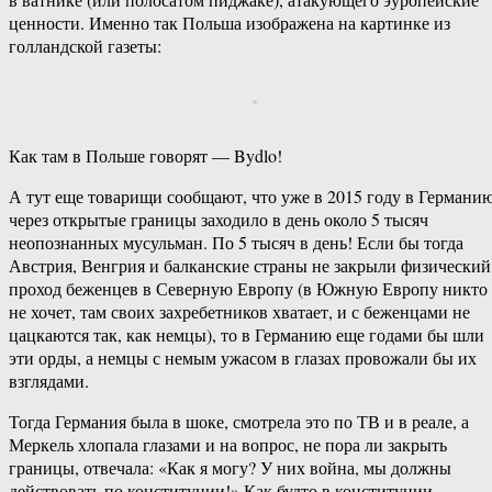
ценности. Именно так Польша изображена на картинке из
голландской газеты:
Как там в Польше говорят — Bydlo!
А тут еще товарищи сообщают, что уже в 2015 году в Германи
через открытые границы заходило в день около 5 тысяч
неопознанных мусульман. По 5 тысяч в день! Если бы тогда
Австрия, Венгрия и балканские страны не закрыли физический
проход беженцев в Северную Европу (в Южную Европу никто
не хочет, там своих захребетников хватает, и с беженцами не
цацкаются так, как немцы), то в Германию еще годами бы шли
эти орды, а немцы с немым ужасом в глазах провожали бы их
взглядами.
Тогда Германия была в шоке, смотрела это по ТВ и в реале, а
Меркель хлопала глазами и на вопрос, не пора ли закрыть
границы, отвечала: «Как я могу? У них война, мы должны
действовать по конституции!» Как будто в конституции