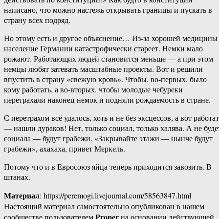
написано, что можно настежь открывать границы и пускать в
страну всех подряд.
Но этому есть и другое объяснение… Из-за хорошей медицины
население Германии катастрофически стареет. Немки мало
рожают. Работающих людей становится меньше — а при этом
немцы любят затевать масштабные проекты. Вот и решили
впустить в страну «свежую кровь». Чтобы, во-первых, было
кому работать, а во-вторых, чтобы молодые чебуреки
перетрахали наконец немок и подняли рождаемость в стране.
С перетрахом всё удалось, хоть и не без эксцессов, а вот работа
— нашли дураков! Нет, только социал, только халява. А не буде
социала — будут грабежи. «Закрывайте этажи — нынче будут
грабежи», ахахаха, привет Меркель.
Потому что и в Евросоюз яйца теперь приходится завозить. В
штанах.
Материал
: https://peremogi.livejournal.com/58563847.html
Настоящий материал самостоятельно опубликован в нашем
Proper
сообществе пользователем
на основании действующей