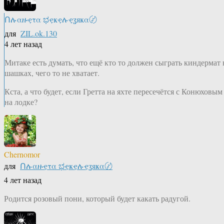
Ոሉαዙҿτα ಭҿҝҿሉҿʓяҝα〄
для
ZIL.ok.130
4 лет назад
Митаке есть думать, что ещё кто то должен сыграть киндермат 
шашках, чего то не хватает.
Кста, а что будет, если Гретта на яхте пересечётся с Конюховым
на лодке?
Chernomor
для
Ոሉαዙҿτα ಭҿҝҿሉҿʓяҝα〄
4 лет назад
Родится розовый пони, который будет какать радугой.