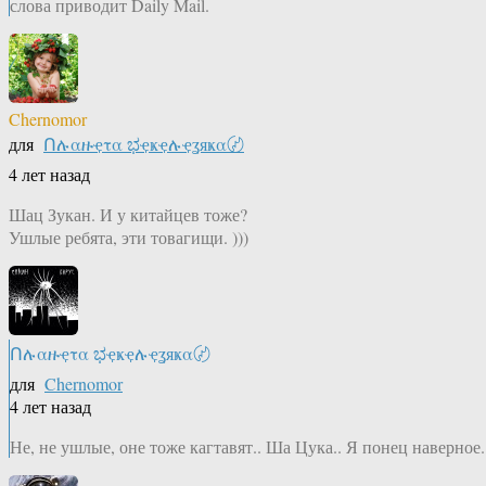
слова приводит Daily Mail.
Chernomor
для
Ոሉαዙҿτα ಭҿҝҿሉҿʓяҝα〄
4 лет назад
Шац Зукан. И у китайцев тоже?
Ушлые ребята, эти товагищи. )))
Ոሉαዙҿτα ಭҿҝҿሉҿʓяҝα〄
для
Chernomor
4 лет назад
Не, не ушлые, оне тоже кагтавят.. Ша Цука.. Я понец наверное.