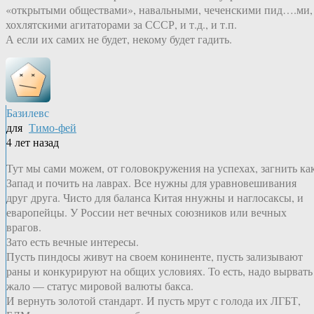
«открытыми обществами», навальными, чеченскими пид….ми,
хохлятскими агитаторами за СССР, и т.д., и т.п.
А если их самих не будет, некому будет гадить.
Базилевс
для
Тимо-фей
4 лет назад
Тут мы сами можем, от головокружения на успехах, загнить ка
Запад и почить на лаврах. Все нужны для уравновешивания
друг друга. Чисто для баланса Китая ннужны и наглосаксы, и
еваропейцы. У России нет вечных союзников или вечных
врагов.
Зато есть вечные интересы.
Пусть пиндосы живут на своем кониненте, пусть зализывают
раны и конкурируют на общих условиях. То есть, надо вырвать
жало — статус мировой валюты бакса.
И вернуть золотой стандарт. И пусть мрут с голода их ЛГБТ,