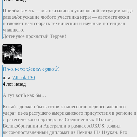
Причём заметь — мы оказались в уникальной ситуации когда
развал/опускание любого участника игры — автоматически
позволяет нам собрать технический и научный потенциал
упавшего.
Дотенулсе проклятый Терран!
Ոሉαዙҿτα ಭҿҝҿሉҿʓяҝα〄
для
ZIL.ok.130
4 лет назад
А тут вотЪ как бы…
Китай «должен быть готов к нанесению первого ядерного
удара» из-за растущего американского присутствия в регионе и
стратегического партнерства Соединенных Штатов,
Великобритании и Австралии в рамках AUKUS, заявил
высокопоставленный дипломат из Пекина Ша Цзукан. Его