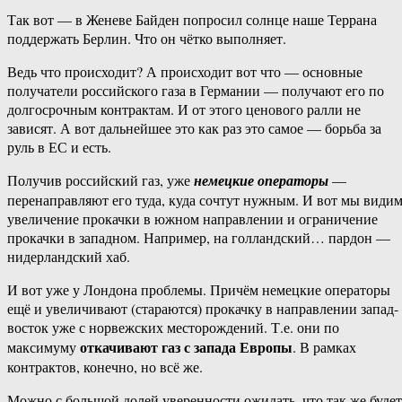
Так вот — в Женеве Байден попросил солнце наше Террана
поддержать Берлин. Что он чётко выполняет.
Ведь что происходит? А происходит вот что — основные
получатели российского газа в Германии — получают его по
долгосрочным контрактам. И от этого ценового ралли не
зависят. А вот дальнейшее это как раз это самое — борьба за
руль в ЕС и есть.
Получив российский газ, уже
немецкие операторы
—
перенаправляют его туда, куда сочтут нужным. И вот мы види
увеличение прокачки в южном направлении и ограничение
прокачки в западном. Например, на голландский… пардон —
нидерландский хаб.
И вот уже у Лондона проблемы. Причём немецкие операторы
ещё и увеличивают (стараются) прокачку в направлении запад-
восток уже с норвежских месторождений. Т.е. они по
откачивают газ с запада Европы
максимуму
. В рамках
контрактов, конечно, но всё же.
Можно с большой долей уверенности ожидать, что так же будет