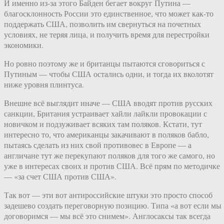
И именно из-за этого Байден бегает вокруг Путина —
благосклонность России это единственное, что может как-то
поддержать США, позволить им свернуться на почетных
условиях, не теряя лица, и получить время для перестройки
экономики.
Но ровно поэтому же и британцы пытаются сговориться с
Путиным — чтобы США остались одни, и тогда их вколотят
ниже уровня плинтуса.
Внешне всё выглядит иначе — США вводят против русских
санкции, Британия устраивает хайли лайкли провокации с
новичком и подзуживает всяких там поляков. Кстати, тут
интересно то, что американцы закачивают в поляков бабло,
пытаясь сделать из них свой противовес в Европе — а
англичане тут же перекупают поляков для того же самого, но
уже в интересах своих и против США. Всё прям по методичке
— «за счет США против США».
Так вот — эти вот антироссийские штуки это просто способ
задешево создать переговорную позицию. Типа «а вот если мы
договоримся — мы всё это снимем». Англосаксы так всегда