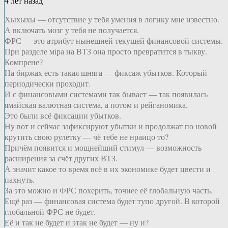
4 лет назад
Хыхыхы — отсутствие у тебя умения в логику мне известно.
А включать мозг у тебя не получается.
ФРС — это атрибут нынешней текущей финансовой системы.
При разделе мiра на ВТЗ она просто превратится в тыкву.
Компрене?
На биржах есть такая шняга — фиксаж убытков. Который
периодически проходит.
И с финансовыми системами так бывает — так появилась
ямайская валютная система, а потом и рейганомика.
Это были всё фиксации убытков.
Ну вот и сейчас зафиксируют убытки и продолжат по новой
крутить свою рулетку — чё тебе не нраицо то?
Причём появится и мощнейший стимул — возможность
расширения за счёт других ВТЗ.
А значит какое то время всё в их экономике будет цвести и
пахнуть.
За это можно и ФРС похерить, точнее её глобальную часть.
Ещё раз — финансовая система будет тупо другой. В которой
глобальной ФРС не будет.
Её и так не будет и этак не будет — ну и?