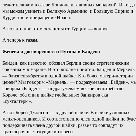
лежат целиком в сфере Лондона и заливных монархий. И тогда
мы можем увидеть и Великую Армению, и Большую Сирию и
Курдистан и приращение Ирана.
А вот что при этом останется от Турции — вопрос.
А теперь к газам.
Женева и договорённости Путина и Байдена
Байден, как известно, обозвал Берлин своим стратегическим
союзником в Европе. И это вполне понятно. Байден и Меркель
—
близнецы-братья
в одной шайке. Кто более матери-истории
ценен? Мы говорим «Меркель» — подразумеваем «Байден», м
говорим «Байден» — подразумеваем всякое непотребство.
Короче, оба они в шайке глобальных банкиров ака
«бухгалтеры».
А вот Борей Джонсон — в другой шайке. В шайке условных
менял-оценщиков. И соответственно член одной шайки не буде
поддерживать члена другой шайки, разве что совпадут их
краткосрочные текущие интересы.