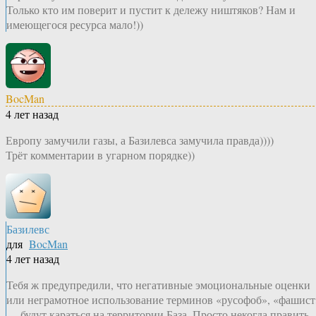
Только кто им поверит и пустит к дележу ништяков? Нам и
имеющегося ресурса мало!))
BocMan
4 лет назад
Европу замучили газы, а Базилевса замучила правда))))
Трёт комментарии в угарном порядке))
Базилевс
для
BocMan
4 лет назад
Тебя ж предупредили, что негативные эмоциональные оценки
или неграмотное использование терминов «русофоб», «фашист
— будут караться на территории База. Просто некогда править,