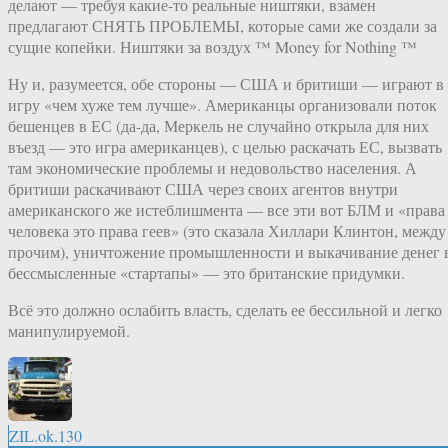
делают — требуя какие-то реальные ништяки, взамен
предлагают СНЯТЬ ПРОБЛЕМЫ, которые сами же создали за
сущие копейки. Ништяки за воздух ™ Money for Nothing ™
Ну и, разумеется, обе стороны — США и бритиши — играют в
игру «чем хуже тем лучше». Американцы организовали поток
бешенцев в ЕС (да-да, Меркель не случайно открыла для них
въезд — это игра американцев), с целью раскачать ЕС, вызвать
там экономические проблемы и недовольство населения. А
бритиши раскачивают США через своих агентов внутри
американского же истеблишмента — все эти вот БЛМ и «права
человека это права геев» (это сказала Хиллари Клинтон, между
прочим), уничтожение промышленности и выкачивание денег 
бессмысленные «стартапы» — это британские придумки.
Всё это должно ослабить власть, сделать ее бессильной и легко
манипулируемой.
ZIL.ok.130