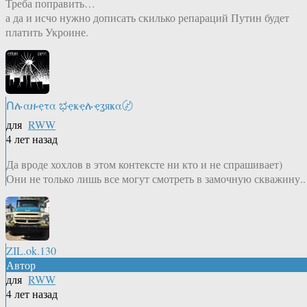
Треба поправить…
а да и исчо нужно дописать скилько репараций Путин будет
платить Укроине.
Ոሉαዙҿτα ಭҿҝҿሉҿʓяҝα〄
для
RWW
4 лет назад
Да вроде хохлов в этом контексте ни кто и не спрашивает)
Они не только лишь все могут смотреть в замочную скважину..
ZIL.ok.130
Автор
для
RWW
4 лет назад