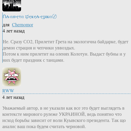
Ոሉαዙҿτα ಭҿҝҿሉҿʓяҝα〄
для
Chernomor
4 лет назад
Не. Сразу СО2, Прилетит Грета на экологична байдарке, будет
демон страция и чепчики уввоздых.
Потом к ним прилетит на оленях Колотун. Выдаст бубны и у
них будет праздник с танцами.
RWW
4 лет назад
Уважаемый автор, в не указали как все это будет выглядеть в
контексте мирового рулеже УКРАИНОЙ, ведь понятно что
исход борьбы зависит от воли Куывского президента. Так що
аналис ваш пока будем считать черновой.