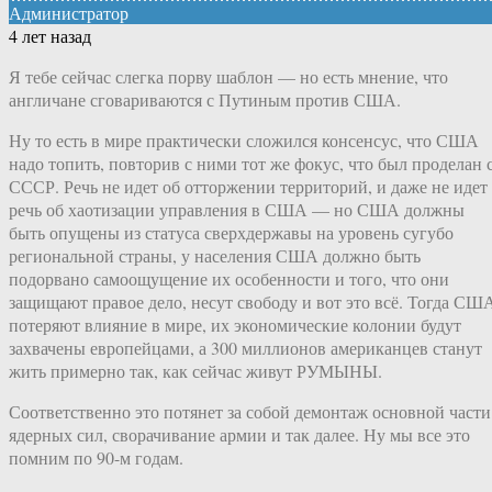
Администратор
4 лет назад
Я тебе сейчас слегка порву шаблон — но есть мнение, что
англичане сговариваются с Путиным против США.
Ну то есть в мире практически сложился консенсус, что США
надо топить, повторив с ними тот же фокус, что был проделан 
СССР. Речь не идет об отторжении территорий, и даже не идет
речь об хаотизации управления в США — но США должны
быть опущены из статуса сверхдержавы на уровень сугубо
региональной страны, у населения США должно быть
подорвано самоощущение их особенности и того, что они
защищают правое дело, несут свободу и вот это всё. Тогда СШ
потеряют влияние в мире, их экономические колонии будут
захвачены европейцами, а 300 миллионов американцев станут
жить примерно так, как сейчас живут РУМЫНЫ.
Соответственно это потянет за собой демонтаж основной части
ядерных сил, сворачивание армии и так далее. Ну мы все это
помним по 90-м годам.