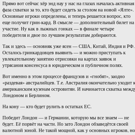
Прямо вот сейчас хёр энд нау у нас на глазах началась активная
фаза схватки за то, кто будет сидеть за столом на новой «Ялте».
Основные игроки определены, и теперь решается вопрос, кто
еще получит грин-кард. В смысле — дополнительный билет на
участие. Ну как в лыжных гонках — в финале четыре
победителя и двое по лучшим результатам добираются.
Так и здесь — основняк уже ясен — США, Китай, Индия и РФ.
Осталось гринкардовцев выявить — и можно приступать к
увлекательному занятию отрисовки на картах заявок и
утрясания консенсуса в юридическом и публичном полях.
Вот именно в этом процессе французов и «гнобят», заодно
«раздевая» австралийцев. Т.е. Австралия окончательно уходит 
американским кузенам островитян. И начинается схватка межд
Лондоном и Берлином.
На кону — кто будет рулить в остатках ЕС.
Победит Лондон — и Германии, которую мы все знаем — не
будет. Её порвёт на части. Но зато Лондон обзаведётся своей
валютной зоной. Не такой мощной, как у основных игроков, но