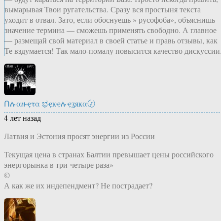
вымарывая Твои ругательства. Сразу вся простыня текста
уходит в отвал. Зато, если обоснуешь » русофоба», объяснишь
значение термина — сможешь применять свободно. А главное
— размещай свой материал в своей статье и правь отзывы, как
Те вздумается! Так мало-помалу повысится качество дискуссии
Ոሉαዙҿτα ಭҿҝҿሉҿʓяҝα〄
4 лет назад
Латвия и Эстония просят энергии из России
Текущая цена в странах Балтии превышает цены российского
энергорынка в три-четыре раза»
©
А как же их индепендмент? Не пострадает?