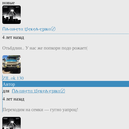
новые
Ոሉαዙҿτα ಭҿҝҿሉҿʓяҝα〄
4 лет назад
Отьбдлин.. У нас же попкорн подо рожает(
ZIL.ok.130
Автор
для
Ոሉαዙҿτα ಭҿҝҿሉҿʓяҝα〄
4 лет назад
Переходим на семки — гугно уапроц!