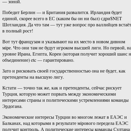
— зоной.
Победит Берлин — и Британия развалится. Ирландия будет
единой, скорее всего в ЕС (каким бы он ни был) сдри$NET
Шотландия. Да что там — тут уже вопрос про валлийцев встаё
в полный рост!
Вот тут французам и указывают на их место в новом дивном
мiре. Что они там не будут игроком высшей лиги. Но первой, н
уровне Ирана, Египта, Кореи (которая получит хороший шанс 
объединение) etc — гарантировано.
Зато и рисковать своей государственностью она не будет, как
претенденты на высшую лигу.
Кстати — точно так же, как и претенденты, сейчас рискует
Турция, которую может порвать между экономическими
интересами страны и политическими устремлениями команды
Эрдогана.
Экономические интересы Турции во многом лежат в ЕАЭС и
Балканах, над которыми в результате мiрового передела ЕАЭС
получит контроль. А политические интересы команды Султана