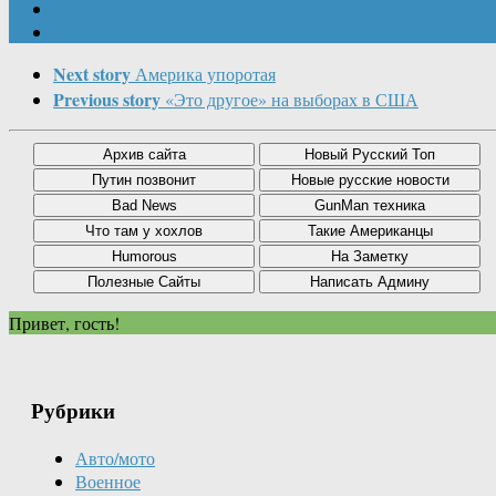
Next story
Америка упоротая
Previous story
«Это другое» на выборах в США
Привет, гость!
Рубрики
Авто/мото
Военное