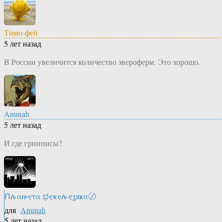
Тимо-фей
5 лет назад
В России увеличится количество звероферм. Это хорошо.
Anunah
5 лет назад
И где гринписы?
Ոሉαዙҿτα ಭҿҝҿሉҿʓяҝα〄
для
Anunah
5 лет назад