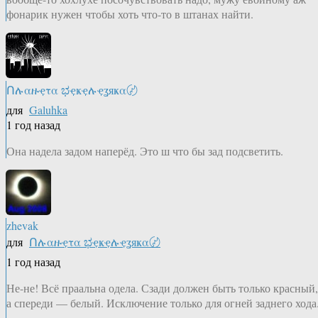
фонарик нужен чтобы хоть что-то в штанах найти.
Ոሉαዙҿτα ಭҿҝҿሉҿʓяҝα〄
для
Galuhka
1 год назад
Она надела задом наперёд. Это ш что бы зад подсветить.
zhevak
для
Ոሉαዙҿτα ಭҿҝҿሉҿʓяҝα〄
1 год назад
Не-не! Всё праальна одела. Сзади должен быть только красный,
а спереди — белый. Исключение только для огней заднего хода