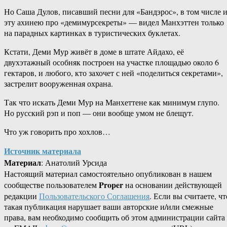
Но Саша Дулов, писавший песни для «Бандэрос», в том числе 
эту ахинею про «демимурсекреты» — видел Манхэттен только
на парадных картинках в туристических буклетах.
Кстати, Деми Мур живёт в доме в штате Айдахо, её
двухэтажный особняк построен на участке площадью около 6
гектаров, и любого, кто захочет с ней «поделиться секретами»,
застрелит вооруженная охрана.
Так что искать Деми Мур на Манхеттене как минимум глупо.
Но русский рэп и поп — они вообще умом не блещут.
Что уж говорить про хохлов…
Источник материала
Материал
: Анатолий Урсида
Настоящий материал самостоятельно опубликован в нашем
Proper
сообществе пользователем
на основании действующей
редакции
Пользовательского Соглашения
. Если вы считаете, чт
такая публикация нарушает ваши авторские и/или смежные
права, вам необходимо сообщить об этом администрации сайта