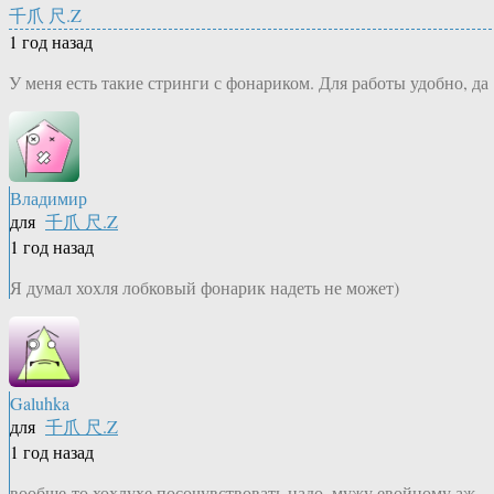
千爪 尺.Z
1 год назад
У меня есть такие стринги с фонариком. Для работы удобно, да
Владимир
для
千爪 尺.Z
1 год назад
Я думал хохля лобковый фонарик надеть не может)
Galuhka
для
千爪 尺.Z
1 год назад
вообще-то хохлухе посочувствовать надо, мужу евойному аж