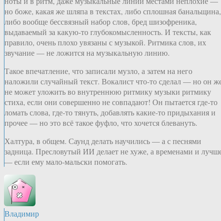
ноты и в ритм, даже музыкальные линии местами неплохие —
но боже, какая же шляпа в текстах, либо сплошная банальщина,
либо вообще бессвязный набор слов, бред шизофреника,
выдаваемый за какую-то глубокомысленность. И тексты, как
правило, очень плохо увязаны с музыкой. Ритмика слов, их
звучание — не ложится на музыкальную линию.
Такое впечатление, что записали музло, а затем на него
наложили случайный текст. Вокалист что-то сделал — но он ж
не может уложить во внутреннюю ритмику музыки ритмику
стиха, если они совершенно не совпадают! Он пытается где-то
ломать слова, где-то тянуть, добавлять какие-то придыхания и
прочее — но это всё такое фуфло, что хочется блевануть.
Халтура, в общем. Саунд делать научились — а с песнями
задница. Пресловутый ИИ делает не хуже, а временами и лучш
— если ему мало-мальски помогать.
Владимир