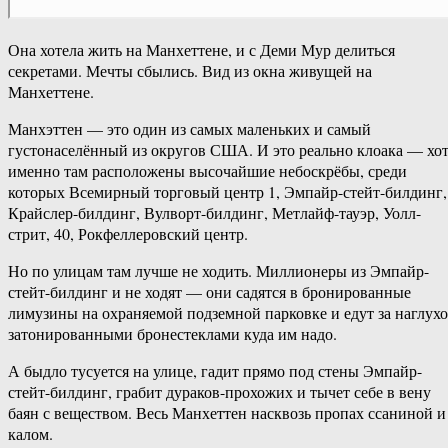
Она хотела жить на Манхеттене, и с Деми Мур делиться
секретами. Мечты сбылись. Вид из окна живущей на
Манхеттене.
Манхэттен — это один из самых маленьких и самый
густонаселённый из округов США. И это реально клоака — хо
именно там расположены высочайшие небоскрёбы, среди
которых Всемирный торговый центр 1, Эмпайр-стейт-билдинг,
Крайслер-билдинг, Вулворт-билдинг, Метлайф-тауэр, Уолл-
стрит, 40, Рокфеллеровский центр.
Но по улицам там лучше не ходить. Миллионеры из Эмпайр-
стейт-билдинг и не ходят — они садятся в бронированные
лимузины на охраняемой подземной парковке и едут за наглухо
затонированными бронестеклами куда им надо.
А быдло тусуется на улице, гадит прямо под стены Эмпайр-
стейт-билдинг, грабит дураков-прохожих и тычет себе в вену
баян с веществом. Весь Манхеттен насквозь пропах ссаниной и
калом.