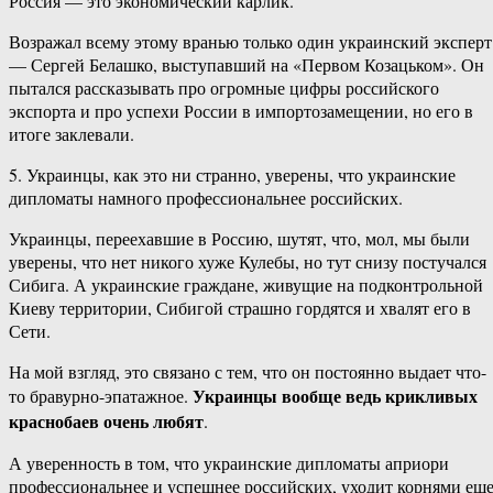
Россия — это экономический карлик.
Возражал всему этому вранью только один украинский эксперт
— Сергей Белашко, выступавший на «Первом Козацьком». Он
пытался рассказывать про огромные цифры российского
экспорта и про успехи России в импортозамещении, но его в
итоге заклевали.
5. Украинцы, как это ни странно, уверены, что украинские
дипломаты намного профессиональнее российских.
Украинцы, переехавшие в Россию, шутят, что, мол, мы были
уверены, что нет никого хуже Кулебы, но тут снизу постучался
Сибига. А украинские граждане, живущие на подконтрольной
Киеву территории, Сибигой страшно гордятся и хвалят его в
Сети.
На мой взгляд, это связано с тем, что он постоянно выдает что-
Украинцы вообще ведь крикливых
то бравурно-эпатажное.
краснобаев очень любят
.
А уверенность в том, что украинские дипломаты априори
профессиональнее и успешнее российских, уходит корнями ещ