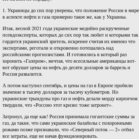
1. Украинцы до сих пор уверены, что положение России в мире
в аспекте нефти и газа примерно такое же, как у Украины.
Итак, весной 2021 года украинские медийно раскрученные
псевдоэксперты, которых до сих пор так любит и которыми так
гордится украинский зритель, искренне считая их именно что
экспертами, реготали и откровенно потешались над
российскими прогнозистами. И готовились в который раз
хоронить «Газпром», мечтая, что всесильные американцы вот-
вот обрушат цены на нефть до десяти долларов за баррель и
Россия развалится.
А потом наступил сентябрь, и цены на газ в Европе пробили
значение в тысячу долларов за тысячу кубометров. Но
украинские трындуны про газ и нефть делали морду кирпичом
твердили, что «Россию этот кризис тоже затронет».
Затронул, да еще как! Россия принимала гигантские суммы за
газ, да такие, что сами украинские балаболы с похоронными
рожами позже признавали, что «Северный поток — 2» отбил
все затраты, еще не начав функционировать.