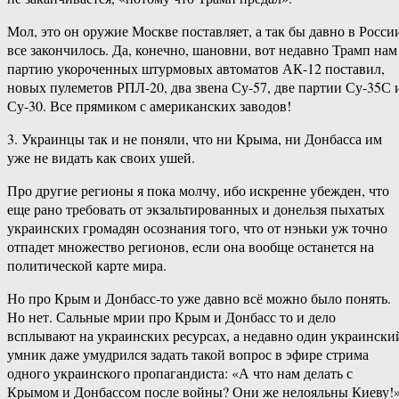
Мол, это он оружие Москве поставляет, а так бы давно в Росси
все закончилось. Да, конечно, шановни, вот недавно Трамп нам
партию укороченных штурмовых автоматов АК-12 поставил,
новых пулеметов РПЛ-20, два звена Су-57, две партии Су-35С 
Су-30. Все прямиком с американских заводов!
3. Украинцы так и не поняли, что ни Крыма, ни Донбасса им
уже не видать как своих ушей.
Про другие регионы я пока молчу, ибо искренне убежден, что
еще рано требовать от экзальтированных и донельзя пыхатых
украинских громадян осознания того, что от нэньки уж точно
отпадет множество регионов, если она вообще останется на
политической карте мира.
Но про Крым и Донбасс-то уже давно всё можно было понять.
Но нет. Сальные мрии про Крым и Донбасс то и дело
всплывают на украинских ресурсах, а недавно один украински
умник даже умудрился задать такой вопрос в эфире стрима
одного украинского пропагандиста: «А что нам делать с
Крымом и Донбассом после войны? Они же нелояльны Киеву!