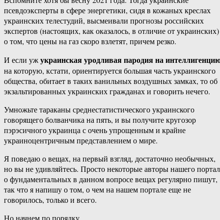
псевдоэксперты в сфере энергетики, сидя в кожаных креслах
украинских телестудий, высмеивали прогнозы российских
экспертов (настоящих, как оказалось, в отличие от украинских)
о том, что цены на газ скоро взлетят, причем резко.
украинская уродливая пародия на интеллигенци
И если уж
на которую, кстати, ориентируется большая часть украинского
общества, обитает в таких ванильных воздушных замках, то об
экзальтированных украинских гражданах и говорить нечего.
Умножьте тараканы среднестатистического украинского
говорящего болванчика на пять, и вы получите кругозор
пэрэсичного украинца с очень упрощенным и крайне
украиноцентричным представлением о мире.
Я поведаю о вещах, на первый взгляд, достаточно необычных,
но вы не удивляйтесь. Просто некоторые авторы нашего портал
о фундаментальных в данном вопросе вещах регулярно пишут,
так что я напишу о том, о чем на нашем портале еще не
говорилось, только и всего.
Но начнем по порядку.