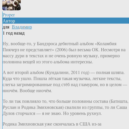
Proper
Автор
для
Владимир
1 год назад
Ну, вообще-то, у Бандэроса дебютный альбом «Коламбия
Пикчерз не представляет» (2006) был весьма ОК. Несмотря на
массу дури в текстах и не очень ровную музыку, примерно
половина вещей из этого альбома интересны.
А вот второй альбом (Кундалини, 2011 год) — полная шляпа.
Куда что ушло. Пошла лёгкая такая музычка, легкие тексты,
слегка загримированные под стёб над гламуром, но в целом —
ниочём. Вообще ниочём.
То ли так повлияло то, что больше половины состава (Батишта,
Руслан и Родика Змихновская) свалили из группы, то ли Саша
Дулов сторчался — я не знаю. Но уровень рухнул.
Родика Змихновская уже скончалась в США из-за