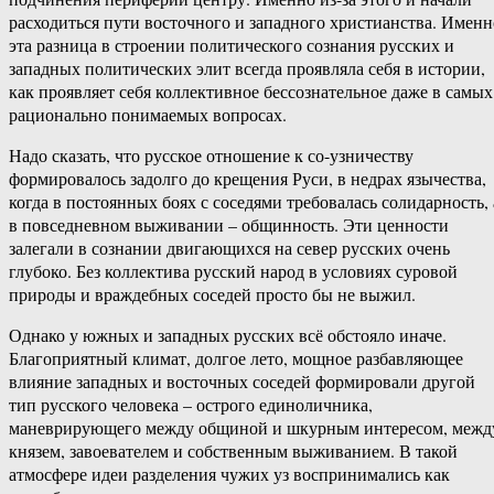
расходиться пути восточного и западного христианства. Именн
эта разница в строении политического сознания русских и
западных политических элит всегда проявляла себя в истории,
как проявляет себя коллективное бессознательное даже в самых
рационально понимаемых вопросах.
Надо сказать, что русское отношение к со-узничеству
формировалось задолго до крещения Руси, в недрах язычества,
когда в постоянных боях с соседями требовалась солидарность, 
в повседневном выживании – общинность. Эти ценности
залегали в сознании двигающихся на север русских очень
глубоко. Без коллектива русский народ в условиях суровой
природы и враждебных соседей просто бы не выжил.
Однако у южных и западных русских всё обстояло иначе.
Благоприятный климат, долгое лето, мощное разбавляющее
влияние западных и восточных соседей формировали другой
тип русского человека – острого единоличника,
маневрирующего между общиной и шкурным интересом, межд
князем, завоевателем и собственным выживанием. В такой
атмосфере идеи разделения чужих уз воспринимались как