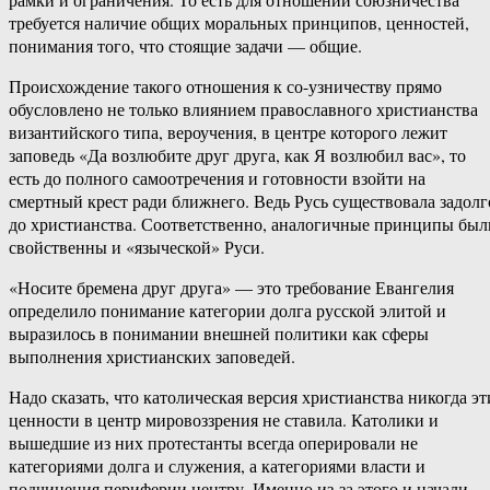
требуется наличие общих моральных принципов, ценностей,
понимания того, что стоящие задачи — общие.
Происхождение такого отношения к со-узничеству прямо
обусловлено не только влиянием православного христианства
византийского типа, вероучения, в центре которого лежит
заповедь «Да возлюбите друг друга, как Я возлюбил вас», то
есть до полного самоотречения и готовности взойти на
смертный крест ради ближнего. Ведь Русь существовала задолг
до христианства. Соответственно, аналогичные принципы был
свойственны и «языческой» Руси.
«Носите бремена друг друга» — это требование Евангелия
определило понимание категории долга русской элитой и
выразилось в понимании внешней политики как сферы
выполнения христианских заповедей.
Надо сказать, что католическая версия христианства никогда эт
ценности в центр мировоззрения не ставила. Католики и
вышедшие из них протестанты всегда оперировали не
категориями долга и служения, а категориями власти и
подчинения периферии центру. Именно из-за этого и начали