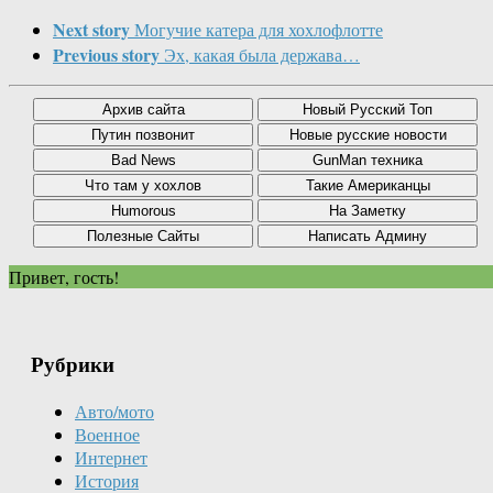
Next story
Могучие катера для хохлофлотте
Previous story
Эх, какая была держава…
Привет, гость!
Рубрики
Авто/мото
Военное
Интернет
История