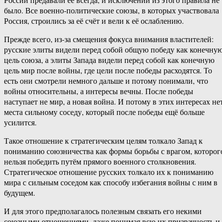
было. Все военно-политические союзы, в которых участвовала
Россия, строились за её счёт и вели к её ослаблению.
Прежде всего, из-за смещения фокуса внимания властителей:
русские элиты видели перед собой общую победу как конечну
цель союза, а элиты Запада видели перед собой как конечную
цель мир после войны, где цели после победы расходятся. То
есть они смотрели немного дальше и потому понимали, что
войны относительны, а интересы вечны. После победы
наступает не мир, а новая война. И потому в этих интересах не
места сильному соседу, который после победы ещё больше
усилится.
Такое отношение к стратегическим целям толкало Запад к
пониманию союзничества как формы борьбы с врагом, которог
нельзя победить путём прямого военного столкновения.
Стратегическое отношение русских толкало их к пониманию
мира с сильным соседом как способу избегания войны с ним в
будущем.
И для этого предполагалось полезным связать его некими
союзными отношениями, даже понимая всю их призрачность и