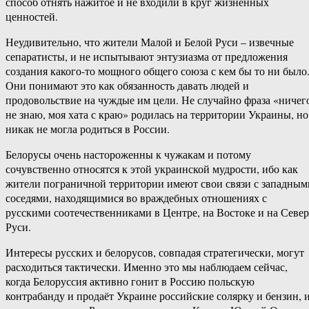
способ отнять нажитое и не входили в круг жизненных
ценностей.
Неудивительно, что жители Малой и Белой Руси – извечные
сепаратисты, и не испытывают энтузиазма от предложения
создания какого-то мощного общего союза с кем бы то ни было
Они понимают это как обязанность давать людей и
продовольствие на чуждые им цели. Не случайно фраза «ничег
не знаю, моя хата с краю» родилась на территории Украины, но
никак не могла родиться в России.
Белорусы очень настороженны к чужакам и потому
сочувственно относятся к этой украинской мудрости, ибо как
жители пограничной территории имеют свои связи с западным
соседями, находящимися во враждебных отношениях с
русскими соотечественниками в Центре, на Востоке и на Север
Руси.
Интересы русских и белорусов, совпадая стратегически, могут
расходиться тактически. Именно это мы наблюдаем сейчас,
когда Белоруссия активно гонит в Россию польскую
контрабанду и продаёт Украине российские солярку и бензин, 