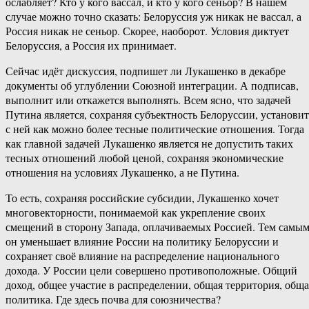
ослабляет? Кто у кого вассал, и кто у кого сеньор? В нашем
случае можно точно сказать: Белоруссия уж никак не вассал, а
Россия никак не сеньор. Скорее, наоборот. Условия диктует
Белоруссия, а Россия их принимает.
Сейчас идёт дискуссия, подпишет ли Лукашенко в декабре
документы об углублении Союзной интеграции. А подписав,
выполнит или откажется выполнять. Всем ясно, что задачей
Путина является, сохраняя субъектность Белоруссии, установит
с ней как можно более тесные политические отношения. Тогда
как главной задачей Лукашенко является не допустить таких
тесных отношений любой ценой, сохраняя экономические
отношения на условиях Лукашенко, а не Путина.
То есть, сохраняя российские субсидии, Лукашенко хочет
многовекторности, понимаемой как укрепление своих
смещений в сторону Запада, оплачиваемых Россией. Тем самы
он уменьшает влияние России на политику Белоруссии и
сохраняет своё влияние на распределение национального
дохода. У России цели совершено противоположные. Общий
доход, общее участие в распределении, общая территория, обща
политика. Где здесь почва для союзничества?