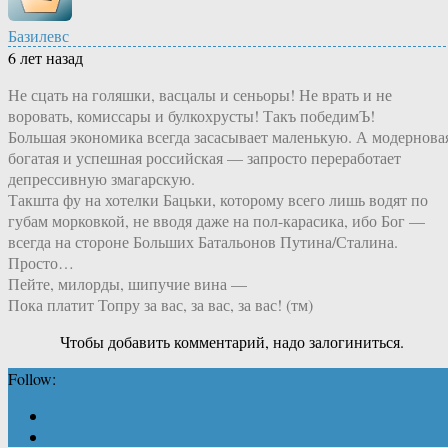
Базилевс
6 лет назад
Не сцать на голяшки, васцалы и сеньоры! Не врать и не
воровать, комиссары и булкохрусты! Такъ победимЪ!
Большая экономика всегда засасывает маленькую. А модернова
богатая и успешная российская — запросто переработает
депрессивную змагарскую.
Такшта фу на хотелки Бацьки, которому всего лишь водят по
губам морковкой, не вводя даже на пол-карасика, ибо Бог —
всегда на стороне Больших Батальонов Путина/Сталина.
Просто…
Пейте, милорды, шипучие вина —
Пока платит Топру за вас, за вас, за вас! (тм)
Чтобы добавить комментарий, надо залогиниться.
Follow: