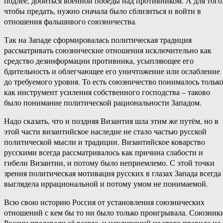
подлее, добиться военной победы над противником. А для того
чтобы предать, нужно сначала было сблизиться и войти в
отношения фальшивого союзничества.
Так на Западе сформировалась политическая традиция
рассматривать союзнические отношения исключительно как
средство дезинформации противника, усыпляющее его
бдительность и облегчающее его уничтожение или ослабление
до требуемого уровня. То есть союзничество понималось тольк
как инструмент усиления собственного господства – таково
было понимание политической рациональности Западом.
Надо сказать, что и поздняя Византия шла этим же путём, но в
этой части византийское наследие не стало частью русской
политической мысли и традиции. Византийское коварство
русскими всегда рассматривалось как причина слабости и
гибели Византии, и потому было неприемлемо. С этой точки
зрения политическая мотивация русских в глазах Запада всегда
выглядела иррациональной и потому умом не понимаемой.
Всю свою историю Россия от установления союзнических
отношений с кем бы то ни было только проигрывала. Союзник
России предавали её всегда, и исключений из этого правила не