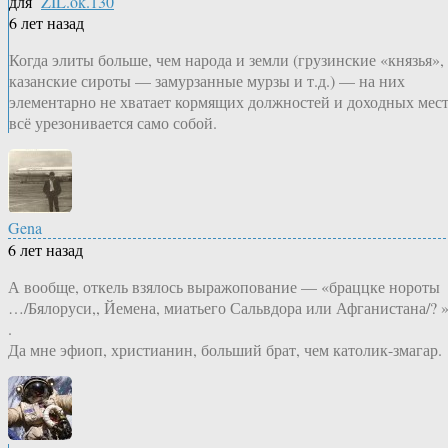
для
ZIL.ok.130
6 лет назад
Когда элиты больше, чем народа и земли (грузинские «князья»,
казанские сироты — замурзанные мурзы и т.д.) — на них
элементарно не хватает кормящих должностей и доходных мест
всё урезонивается само собой.
Gena
6 лет назад
А вообще, откель взялось выражопование — «браццке нороты
…/Бялоруси,, Йемена, миатьего Сальвдора или Афганистана/? 
.
Да мне эфиоп, христианин, больший брат, чем католик-змагар.