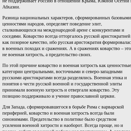
не поддерживает Россию в отношении Крыма, Южной Осетии 
Абхазии.
Разница национальных характеров, сформированных базовыми
ценностями народов, определяет поведение элит,
сталкивающихся на международной арене с конкурентами и
соседями. Коварство всегда отторгалось русской аристократией
как позорное качество, ибо русская аристократия формировалас
в военных походах и сражениях. А в сражениях коварство – это
не военная хитрость, а предательство своих.
По этой причине коварство и военная хитрость как ценностны
категории центральными, восточными и северо-западными
русскими аристократами всегда разделялись. Военная этика и
понятия о чести русской военной и государственной элиты
принимали военную хитрость и отвергали коварство. Эту
позицию поддерживало и учение православной церкви.
Для Запада, сформировавшегося в борьбе Рима с варварской
периферией, коварство и военная хитрость всегда были
синонимами. Предательство в политике было средством
усиления военной хитрости и наоборот. Всегда проще, но и