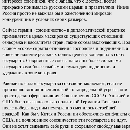
интересов союзников, что с Запада, что с Востока, всегда
прекрасно понималась русскими царями и правителями. Иначе
Россия просто не выжила бы в ожесточённой мировой
конкуренциив в условиях своих размеров.
Сейчас термин «союзничество» в дипломатической практике
применяется в целях маскировки существующих отношений
сеньоража и вассалитета стран, такие союзы заключающих. По
словом «союз» скрыты отношения господства и подчинения, а
вовсе не наличие реальных общих целей у вошедших в союз
государств. Современные союзы навязаны более сильными
государствами более слабым и служат для подчинения и
удержания в зоне контроля.
Равные по силам государства союзов не заключают, если не
произошло возникновения какой-то запредельной угрозы, они
просто делят сферы влияния. Союзничество СССР с Англией и
США было вызвано только политикой Германии Гитлера и
после победы над ним немедленно сменилось острейшей
враждой. Как бы у Китая и России ни обострялись конфликты 
США, на полноценное союзничество эти государства не идут.
Они не хотят связывать себе руки и сохраняют свободу манёвра