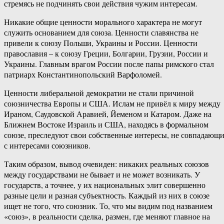
стремясь не подчинять свои действия чужим интересам.
Никакие общие ценности морального характера не могут
служить основанием для союза. Ценности славянства не
привели к союзу Польши, Украины и России. Ценности
православия – к союзу Греции, Болгарии, Грузии, России и
Украины. Главным врагом России после папы римского стал
патриарх Константинопольский Варфоломей.
Ценности либеральной демократии не стали причиной
союзничества Европы и США. Ислам не привёл к миру между
Ираном, Саудовской Аравией, Йеменом и Катаром. Даже на
Ближнем Востоке Израиль и США, находясь в формальном
союзе, преследуют свои собственные интересы, не совпадающ
с интересами союзников.
Таким образом, вывод очевиден: никаких реальных союзов
между государствами не бывает и не может возникать. У
государств, а точнее, у их национальных элит совершенно
разные цели и разная субъектность. Каждый из них в союзе
ищет не того, что союзник. То, что мы видим под названием
«союз», в реальности сделка, размен, где меняют главное на