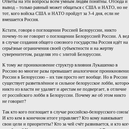
Ответы на эти вопросы всем умным людям понятны. Отсюда и
вывод – только равный может общаться с США и НАТО, но не
тот, кого войска США и НАТО пройдут за 3-4 дня, если не
вмешается Россия.
Кстати, говоря о поглощении Россией Белоруссии, никто
почему-то не говорит о поглощении Белоруссией России. А ве
в случае создания общего союзного государства Россия идёт на
серьёзные ограничения своей субъектности и на жертву
суверенитетом, разделяя это с элитой Белоруссии.
К тому же проникновение структур влияния Лукашенко в
Россию во многие разы превышает аналогичное проникновени
России в Белоруссию – их там просто нет вообще. Но в России
существует разветвлённое и сильное белорусское лобби, которо
никто из власти не удаляет и арестам не подвергает, в отличие
от российского лобби в Белоруссии. Почему же об этом никто
не говорит?
Так кто кого поглощает в случае российско-белорусского союза
И кто кем в конечном итоге управляет? Кто кому навязывает
свои цели и приоритеты? Кто за чей счёт развивается, и кто ког