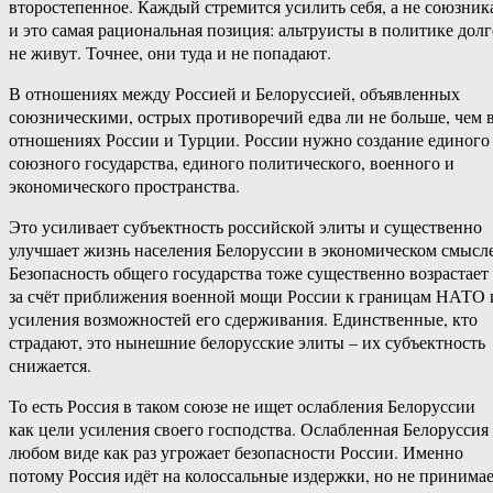
второстепенное. Каждый стремится усилить себя, а не союзник
и это самая рациональная позиция: альтруисты в политике долг
не живут. Точнее, они туда и не попадают.
В отношениях между Россией и Белоруссией, объявленных
союзническими, острых противоречий едва ли не больше, чем 
отношениях России и Турции. России нужно создание единого
союзного государства, единого политического, военного и
экономического пространства.
Это усиливает субъектность российской элиты и существенно
улучшает жизнь населения Белоруссии в экономическом смысле
Безопасность общего государства тоже существенно возрастает
за счёт приближения военной мощи России к границам НАТО 
усиления возможностей его сдерживания. Единственные, кто
страдают, это нынешние белорусские элиты – их субъектность
снижается.
То есть Россия в таком союзе не ищет ослабления Белоруссии
как цели усиления своего господства. Ослабленная Белоруссия
любом виде как раз угрожает безопасности России. Именно
потому Россия идёт на колоссальные издержки, но не принима