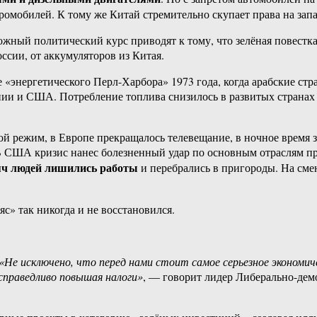
ромобилей. К тому же Китай стремительно скупает права на зап
жный политический курс приводят к тому, что зелёная повестка
ссии, от аккумуляторов из Китая.
 «энергетического Перл-Харбора» 1973 года, когда арабские ст
ии и США. Потребление топлива снизилось в развитых странах н
ой режим, в Европе прекращалось телевещание, в ночное время з
 В США кризис нанес болезненный удар по основным отраслям п
яч людей лишились работы
и перебрались в пригороды. На см
с» так никогда и не восстановился.
«Не исключено, что перед нами стоит самое серьезное экономиче
справедливо повышая налоги»
, — говорит лидер Либерально-де