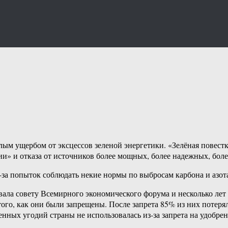
ым ущербом от эксцессов зеленой энергетики. «Зелёная повестк
и» и отказа от источников более мощных, более надежных, боле
-за попыток соблюдать некие нормы по выбросам карбона и азота
ала совету Всемирного экономического форума и несколько лет 
го, как они были запрещены. После запрета 85% из них потерял
енных угодий страны не использовалась из-за запрета на удобрен