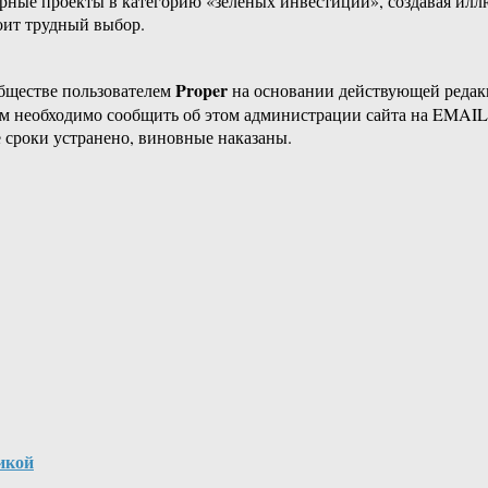
ные проекты в категорию «зелёных инвестиций», создавая иллюз
оит трудный выбор.
Proper
бществе пользователем
на основании действующей реда
ам необходимо сообщить об этом администрации сайта на EMAI
 сроки устранено, виновные наказаны.
икой