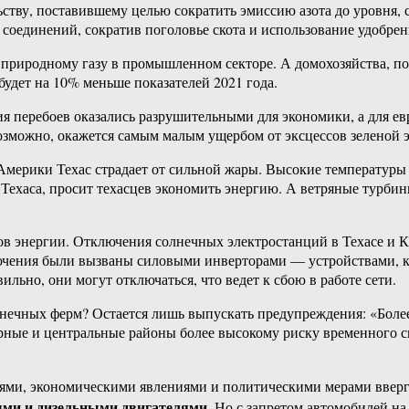
тву, поставившему целью сократить эмиссию азота до уровня, 
оединений, сократив поголовье скота и использование удобрени
ой природному газу в промышленном секторе. А домохозяйства, п
 будет на 10% меньше показателей 2021 года.
ия перебоев оказались разрушительными для экономики, а для е
возможно, окажется самым малым ущербом от эксцессов зеленой 
мерики Техас страдает от сильной жары. Высокие температуры
Техаса, просит техасцев экономить энергию. А ветряные турбины
ков энергии. Отключения солнечных электростанций в Техасе и
ючения были вызваны силовыми инверторами — устройствами, к
ьно, они могут отключаться, что ведет к сбою в работе сети.
ечных ферм? Остается лишь выпускать предупреждения: «Более 
ерные и центральные районы более высокому риску временного 
иями, экономическими явлениями и политическими мерами вверг
выми и дизельными двигателями
. Но с запретом автомобилей н