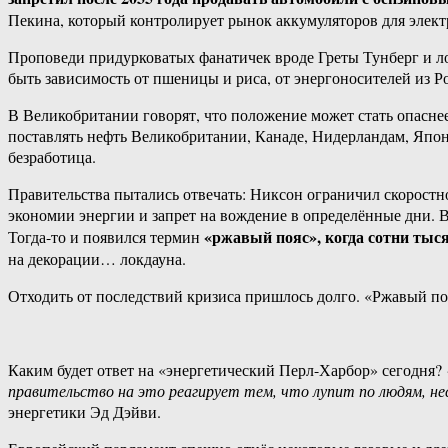
Пекина, который контролирует рынок аккумуляторов для элект
Проповеди придурковатых фанатичек вроде Греты Тунберг и ло
быть зависимость от пшеницы и риса, от энергоносителей из Ро
В Великобритании говорят, что положение может стать опаснее
поставлять нефть Великобритании, Канаде, Нидерландам, Япон
безработица.
Правительства пытались отвечать: Никсон ограничил скоростн
экономии энергии и запрет на вождение в определённые дни.
«ржавый пояс», когда сотни тыс
Тогда-то и появился термин
на декорации… локдауна.
Отходить от последствий кризиса пришлось долго. «Ржавый поя
Каким будет ответ на «энергетический Перл-Харбор» сегодня?
правительство на это реагирует тем, что лупит по людям, не
энергетики Эд Дэйви.