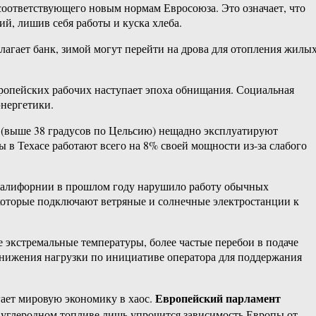
соответствующего новым нормам Евросоюза. Это означает, что
й, лишив себя работы и куска хлеба.
олагает банк, зимой могут перейти на дрова для отопления жилы
вропейских рабочих наступает эпоха обнищания. Социальная
энергетики.
 (выше 38 градусов по Цельсию) нещадно эксплуатируют
 в Техасе работают всего на 8% своей мощности из-за слабого
 Калифорнии в прошлом году нарушило работу обычных
оторые подключают ветряные и солнечные электростанции к
экстремальные температуры, более частые перебои в подаче
снижения нагрузки по инициативе оператора для поддержания
Европейский парламент
ает мировую экономику в хаос.
а углеродном топливе лишь упрочится зависимость Европы от