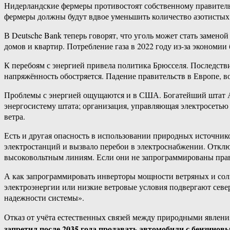
Нидерландские фермеры противостоят собственному правительс
фермеры должны будут вдвое уменьшить количество азотистых с
В Deutsche Bank теперь говорят, что уголь может стать замен
домов и квартир. Потребление газа в 2022 году из-за экономии
К перебоям с энергией привела политика Брюсселя. Последств
напряжённость обостряется. Падение правительств в Европе, 
Проблемы с энергией ощущаются и в США. Богатейший штат А
энергосистему штата; организация, управляющая электросетью 
ветра.
Есть и другая опасность в использовании природных источни
электростанций и вызвало перебои в электроснабжении. Откл
высоковольтным линиям. Если они не запрограммированы правил
А как запрограммировать инверторы мощности ветряных и солн
электроэнергии или низкие ветровые условия подвергают сев
надежности системы».
Отказ от учёта естественных связей между природными явлен
запретил после 2035 года продавать автомобили с бензино