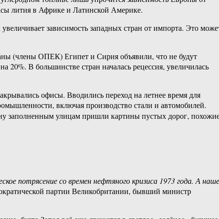
асы лития в Африке и Латинской Америке.
 увеличивает зависимость западных стран от импорта. Это може
раны (члены ОПЕК) Египет и Сирия объявили, что не будут
а 20%. В большинстве стран началась рецессия, увеличилась
акрывались офисы. Вводились переход на летнее время для
ромышленности, включая производство стали и автомобилей.
ену заполненным улицам пришли картины пустых дорог, похожи
ское потрясение со времен нефтяного кризиса 1973 года. А наш
мократической партии Великобритании, бывший министр