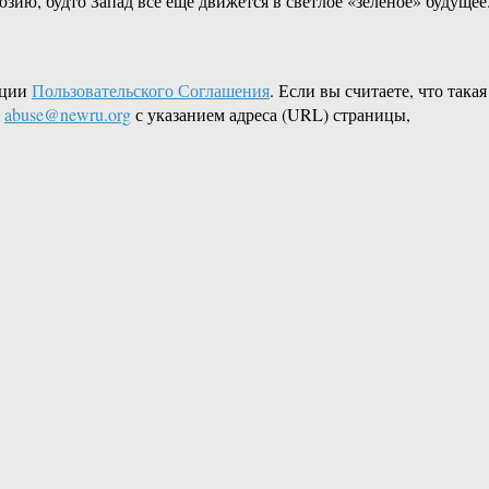
ию, будто Запад всё еще движется в светлое «зелёное» будущее
кции
Пользовательского Соглашения
. Если вы считаете, что такая
L
abuse@newru.org
с указанием адреса (URL) страницы,