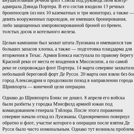
адмирала Дэвида Портера. В его состав входили 13 речных
броненосцев (из них 10 казематных и три монитора), а также 
девять вооруженных пароходов, не имевших бронирования,
либо защищенных импровизированной броней из бревен,
толстых досок и котельного железа.
Целью кампании был захват штата Луизиана и имевшихся там
больших запасов хлопка, а также — подготовка плацдарма для
вторжения в Техас. Армия Бэнкса наступала по правому берегу
Красной реки от места ее впадения в Миссисипи, а по самой
реке ее сопровождал флот Портера. 14 марта северяне захватил
небольшой береговой форт Де Русси. 20 марта они взяли без бо
город Александрия и продолжили поход в направлении города
Шривпорта — конечной цели операции.
Однако до Шривпорта Бэнкс не дошел. 8 апреля его войска
были разбиты у городка Мэнсфилд армией южан под
командованием генерала Тэйлора. После этого поражения
северяне начали отход из Луизианы. Одновременно повернул
обратно и флот, участие которого в операции после взятия Де
Русси было чисто номинальным. Однако тут возникла проблем