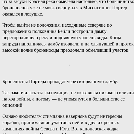
из-за засухи Красная река обмелела настолько, что большинств
броненосцев уже не могло вернуться в Миссисиппи. Портер
оказался в ловушке.
Чтобы выйти из положения, находчивые северяне по
предложению полковника Бейли построили дамбу,
перегородившую реку и поднявшую уровень воды. Когда
запруда наполнилась, дамбу взорвали и на хлынувшей в проток
высокой волне броненосцы преодолели обмелевший участок.
Броненосцы Портера проходят через взорванную дамбу.
Так закончилась эта экспедиция, не оказавшая никакого влияни
на ход войны, а потому — не упомянутая в большинстве ее
описаний.
Однако любителям стимпанка наверняка будут интересны
корабли, принимавшие участие в ней и в других речных
кампаниях войны Севера и Юга. Вот канонерская лодка