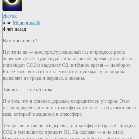
zhevak
для
Mimoproxodil
4 лет назад
Вам поспорить?
Ну, типа да — кислород/углекислый газ в процессе роста
деревьев гуляет туда-сюда. Типа в светлое время суток листва
поглощает СО2 и выделяет О2, в тёмное время — наоборот.
Более того, есть гипотеза, что основную массу кислорода
выделяет не трава и деревья, а океаны.
Так вот — я не об этом!
Я о том, что в стволах деревьев сосредоточен углерод. Этот
углерод деревья взяли из атмосферы, точнее — из углекислого
газа, который находился в атмосфере.
Теперь, если сжечь все деревья, в атмосфере возрастёт процент
СО2 и уменьшится процент О2. На сколько — я не знаю.
Посчитать тоже могу с трудом, могу ошибиться. Но то, что в