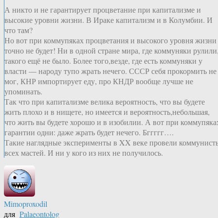
А никто и не гарантирует процветание при капитализме и
высокие уровни жизни. В Ираке капитализм и в Колумбии. И
что там?
Но вот при коммупяках процветания и высокого уровня жизни
точно не будет! Ни в одной стране мира, где коммуняки рулили
такого ещё не было. Более того,везде, где есть коммуняки у
власти — народу тупо жрать нечего. СССР себя прокормить не
мог, КНР импортирует еду, про КНДР вообще лучше не
упоминать.
Так что при капитализме велика вероятность, что вы будете
жить плохо и в нищете, но имеется и вероятность,небольшая,
что жить вы будете хорошо и в изобилии. А вот при коммупяка
гарантии одни: даже жрать будет нечего. Бггггг….
Такие наглядные эксперименты в XX веке провели коммунист
всех мастей. И ни у кого из них не получилось.
Mimoproxodil
для
Palaeontolog