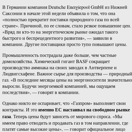
В Германии компания Deutsche Energiepool GmbH из Нижней
Саксонии в начале этой недели объявила о том, что она
«полностью прекратит поставки природного газа по всей
стране». Причиной, по ее словам, стало резкое повышение цен.
«Вряд ли кто-то на энергетическом рынке ожидал такого
быстрого и беспрецедентного развития», — заявили в
компании. Другие поставщики просто тупо повышают цены.
Промышленность пострадала даже больше, чем частные
домохозяйства. Химический гигант BASF сокращает
производство аммиака на своих заводах в Антверпене и
Людвигсхафене. Важное сырье для производства — природны
газ. «В последние месяцы цены на энергоносители значительно
выросли. Будучи энергоемкой компанией, мы ощущаем
последствия», — говорят в компании.
Однако никто не оспаривает, что «Газпром» выполняет свои
именно ЕС настаивал на свободном рынке
контракты. И это
газа
. Теперь цены будут зависеть от мирового спроса. «Мы
имеем право отводить и продавать газ в том направлении, где
платят самые высокие цены», — говорит официальное лицо