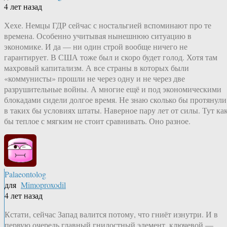
4 лет назад
Хехе. Немцы ГДР сейчас с ностальгией вспоминают про те
времена. Особенно учитывая нынешнюю ситуацию в
экономике. И да — ни один строй вообще ничего не
гарантирует. В США тоже был и скоро будет голод. Хотя там
махровый капитализм. А все страны в которых были
«коммунисты» прошли не через одну и не через две
разрушительные войны. А многие ещё и под экономическими
блокадами сидели долгое время. Не знаю сколько бы протянули
в таких бы условиях штаты. Наверное пару лет от силы. Тут ка
бы теплое с мягким не стоит сравнивать. Оно разное.
Palaeontolog
для
Mimoproxodil
4 лет назад
Кстати, сейчас Запад валится потому, что гниёт изнутри. И в
первую очередь главный гнилостный элемент, ключевой —