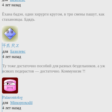
4 лет назад
Ёхана бадэн, одни хирурги кругом, в три смены пашут, как
стахановцы. Бдядъ.
千爪 尺.Z
для
Базилевс
4 лет назад
Ту тоже достаточно пособий для разных бездельников, а уж
всяких педерастов — достаточно. Коммунизм ?!
Palaeontolog
для
Mimoproxodil
4 лет назад