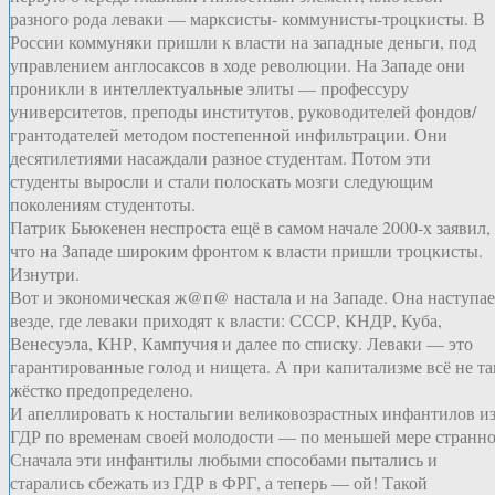
разного рода леваки — марксисты- коммунисты-троцкисты. В
России коммуняки пришли к власти на западные деньги, под
управлением англосаксов в ходе революции. На Западе они
проникли в интеллектуальные элиты — профессуру
университетов, преподы институтов, руководителей фондов/
грантодателей методом постепенной инфильтрации. Они
десятилетиями насаждали разное студентам. Потом эти
студенты выросли и стали полоскать мозги следующим
поколениям студентоты.
Патрик Бьюкенен неспроста ещё в самом начале 2000-х заявил,
что на Западе широким фронтом к власти пришли троцкисты.
Изнутри.
Вот и экономическая ж@п@ настала и на Западе. Она наступае
везде, где леваки приходят к власти: СССР, КНДР, Куба,
Венесуэла, КНР, Кампучия и далее по списку. Леваки — это
гарантированные голод и нищета. А при капитализме всё не та
жёстко предопределено.
И апеллировать к ностальгии великовозрастных инфантилов и
ГДР по временам своей молодости — по меньшей мере странно
Сначала эти инфантилы любыми способами пытались и
старались сбежать из ГДР в ФРГ, а теперь — ой! Такой