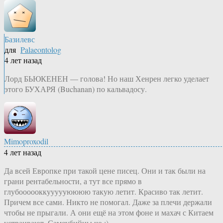
Базилевс
для
Palaeontolog
4 лет назад
Лорд БЬЮКЕНЕН — голова! Но наш Хенрен легко уделает
этого БУХАРЯ (Buchanan) по кальвадосу.
Mimoproxodil
4 лет назад
Да всей Европке при такой цене писец. Они и так были на
грани рентабельности, а тут все прямо в
глубоооооккуууууюююю такую летит. Красиво так летит.
Причем все сами. Никто не помогал. Даже за плечи держали
чтобы не прыгали. А они ещё на этом фоне и махач с Китаем
устраивают. Самоубийцы чо :)