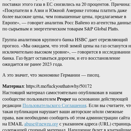
поставки этого газа в ЕС снизились на 20 процентов. Причина:
«Покупатели в Азии и Южной Америке готовы платить даже
более высокие цены, чем повышенные цены, предлагаемые в
Европе», — говорит аналитик Росс Вайено из агентства данны
по сырьевым и энергетическим товарам S&P Global Platts.
Группа аналитиков крупного банка HSBC дает отрезвляющий
прогноз. «Мы ожидаем, что этой зимой цены на газ останутся н
исключительно высоком уровне», — говорится в исследовании
банка. Газ будет оставаться дорогим, и его восстановление
ожидается не ранее 2023 года.
А это значит, что экономике Германии — писец.
Материал
: https://t.me/fuckyouthatswhy/50172
Настоящий материал самостоятельно опубликован в нашем
Proper
сообществе пользователем
на основании действующей
редакции
Пользовательского Соглашения
. Если вы считаете, чт
такая публикация нарушает ваши авторские и/или смежные
права, вам необходимо сообщить об этом администрации сайта
на EMAIL
abuse@newru.org
с указанием адреса (URL) страницы
содержащей спорный материал. Нарушение будет в кратчайши