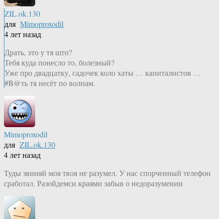
ZIL.ok.130
для
Mimoproxodil
4 лет назад
Драть, это у тя што?
Тебя куда понесло то, болезный?
Уже про двадцатку, садочек коло хаты … капиталистов …
#B@ть тя несёт по волнам.
Mimoproxodil
для
ZIL.ok.130
4 лет назад
Туды звиняй моя твоя не разумел. У нас спорченный телефон
сработал. Разойдемси краями забыв о недоразумении