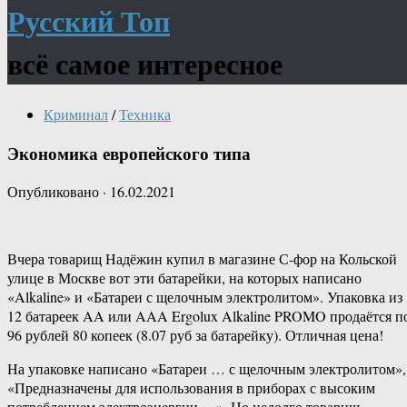
Русский Топ
всё самое интересное
Криминал
/
Техника
Экономика европейского типа
Опубликовано
·
16.02.2021
Вчера товарищ Надёжин купил в магазине С-фор на Кольской
улице в Москве вот эти батарейки, на которых написано
«Alkaline» и «Батареи с щелочным электролитом». Упаковка из
12 батареек AA или AAA Ergolux Alkaline PROMO продаётся п
96 рублей 80 копеек (8.07 руб за батарейку). Отличная цена!
На упаковке написано «Батареи … с щелочным электролитом»,
«Предназначены для использования в приборах с высоким
потреблением электроэнергии …». Но недолго товарищ