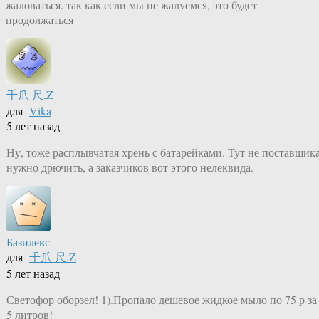
жаловаться. так как если мы не жалуемся, это будет
продолжаться
千爪 尺.Z
для
Vika
5 лет назад
Ну, тоже расплывчатая хрень с батарейками. Тут не поставщик
нужно дрючить, а заказчиков вот этого нелеквида.
Базилевс
для
千爪 尺.Z
5 лет назад
Светофор оборзел! 1).Пропало дешевое жидкое мыло по 75 р за
5 литров!